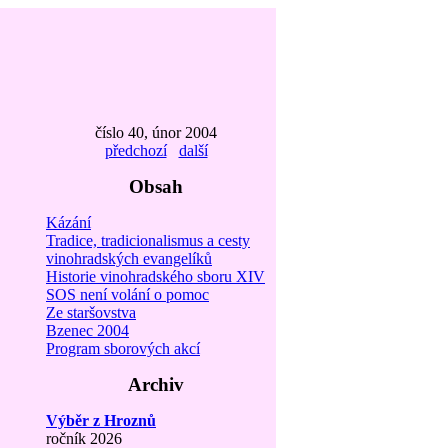
číslo 40, únor 2004
předchozí
další
Obsah
Kázání
Tradice, tradicionalismus a cesty
vinohradských evangelíků
Historie vinohradského sboru XIV
SOS není volání o pomoc
Ze staršovstva
Bzenec 2004
Program sborových akcí
Archiv
Výběr z Hroznů
ročník 2026