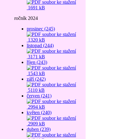
1691 kB
ročník 2024
prosinec (245)
1320 kB
listopad (244)
3171 kB
říjen (243)
1543 kB
září (242)
5110 kB
červen (241)
2994 kB
květen (240)
2909 kB
duben (239)