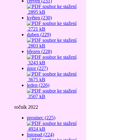
červen (231)
2895 kB
květen (230)
2721 kB
duben (229)
2803 kB
březen (228)
3243 kB
únor (227)
3675 kB
leden (226)
3507 kB
ročník 2022
prosinec (225)
4924 kB
listopad (224)