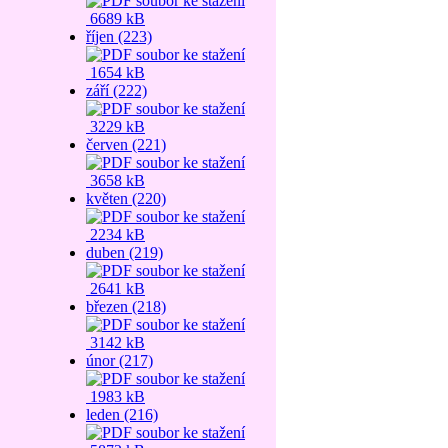
6689 kB
říjen (223)
1654 kB
září (222)
3229 kB
červen (221)
3658 kB
květen (220)
2234 kB
duben (219)
2641 kB
březen (218)
3142 kB
únor (217)
1983 kB
leden (216)