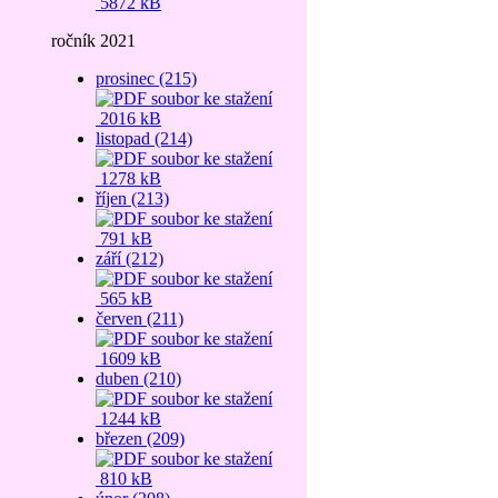
5872 kB
ročník 2021
prosinec (215)
2016 kB
listopad (214)
1278 kB
říjen (213)
791 kB
září (212)
565 kB
červen (211)
1609 kB
duben (210)
1244 kB
březen (209)
810 kB