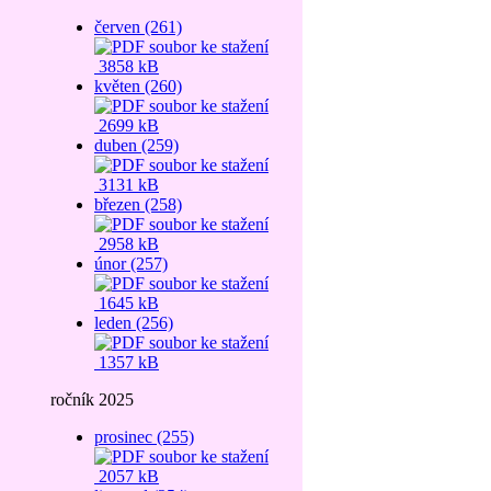
červen (261)
3858 kB
květen (260)
2699 kB
duben (259)
3131 kB
březen (258)
2958 kB
únor (257)
1645 kB
leden (256)
1357 kB
ročník 2025
prosinec (255)
2057 kB