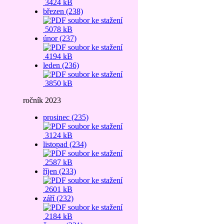
3424 kB
březen (238)
5078 kB
únor (237)
4194 kB
leden (236)
3850 kB
ročník 2023
prosinec (235)
3124 kB
listopad (234)
2587 kB
říjen (233)
2601 kB
září (232)
2184 kB