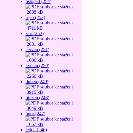
listopad (254)
2888 kB
říjen (253)
4711 kB
září (252)
2681 kB
červen (251)
1006 kB
květen (250)
2266 kB
duben (249)
3915 kB
březen (248)
3649 kB
únor (247)
1657 kB
leden (246)