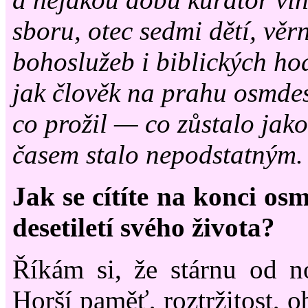
sboru, otec sedmi dětí, věr
bohoslužeb i biblických ho
jak člověk na prahu osmdes
co prožil — co zůstalo jako
časem stalo nepodstatným.
Jak se cítíte na konci os
desetiletí svého života?
Říkám si, že stárnu od n
Horší paměť, roztržitost, o