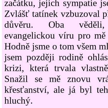
začátku, jejich sympatie js
Zvlášť tatínek vzbuzoval p
důvěru. Oba věděli
evangelickou víru pro mě
Hodně jsme o tom všem mlu
jsem později rodině ohlá
krizi, která trvala vlast
Snažil se mě znovu vrá
křesťanství, ale já byl t
hluchý.