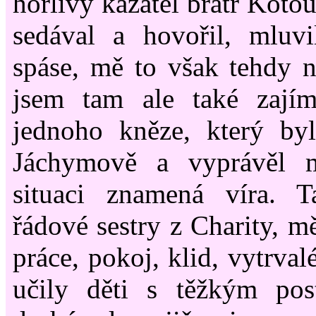
horlivý kazatel bratr Koto
sedával a hovořil, mluvi
spáse, mě to však tehdy 
jsem tam ale také zají
jednoho kněze, který by
Jáchymově a vyprávěl 
situaci znamená víra. 
řádové sestry z Charity, mě
práce, pokoj, klid, vytrval
učily děti s těžkým post