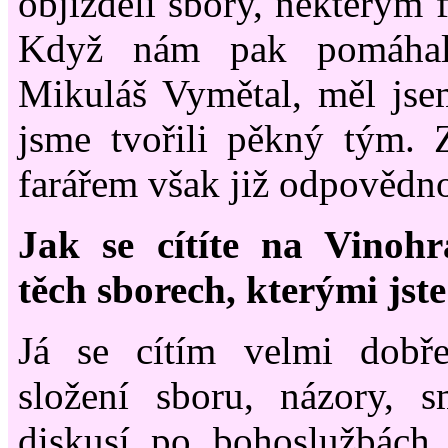
objížděli sbory, některým 
Když nám pak pomáhal
Mikuláš Vymětal, měl jse
jsme tvořili pěkný tým. 
farářem však již odpovědno
Jak se cítíte na Vinoh
těch sborech, kterými jste
Já se cítím velmi dobř
složení sboru, názory, s
diskusí po bohoslužbách