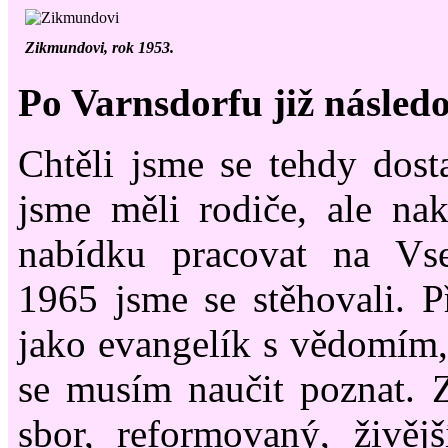
Zikmundovi, rok 1953.
Po Varnsdorfu již následo
Chtěli jsme se tehdy dosta
jsme měli rodiče, ale na
nabídku pracovat na Vse
1965 jsme se stěhovali. P
jako evangelík s vědomím,
se musím naučit poznat. Z
sbor, reformovaný, živěj