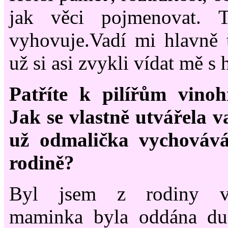
jak věci pojmenovat. T
vyhovuje.Vadí mi hlavně t
už si asi zvykli vídat mě s h
Patříte k pilířům vino
Jak se vlastně utvářela va
už odmalička vychovává
rodině?
Byl jsem z rodiny vla
maminka byla oddána du