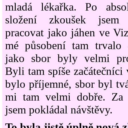
mladá lékařka. Po abso
složení zkoušek jsem 
pracovat jako jáhen ve Vi
mé působení tam trvalo 
jako sbor byly velmi pro
Byli tam spíše začátečníci 
bylo příjemné, sbor byl tv
mi tam velmi dobře. Za t
jsem pokládal návštěvy.
To byla jistě úplně nová z