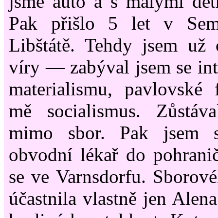
jsme auto a s malými dět
Pak přišlo 5 let v Sem
Libštátě. Tehdy jsem už cí
víry — zabýval jsem se in
materialismu, pavlovské f
mě socialismus. Zůstáv
mimo sbor. Pak jsem se
obvodní lékař do pohrani
se ve Varnsdorfu. Sborové
účastnila vlastně jen Alen