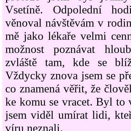
Vsetíně. Odpolední ho
věnoval návštěvám v rodin
mě jako lékaře velmi cen
možnost poznávat hloub
zvláště tam, kde se blíž
Vždycky znova jsem se př
co znamená věřit, že člově
ke komu se vracet. Byl to 
jsem viděl umírat lidi, kteř
víru neznali.