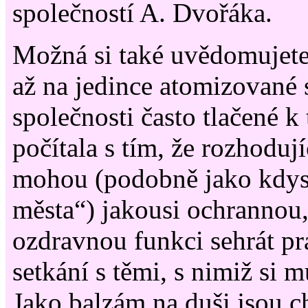
společností A. Dvořáka.
Možná si také uvědomujete,
až na jedince atomizované 
společnosti často tlačené k
počítala s tím, že rozhodujíc
mohou (podobně jako kdysi
města“) jakousi ochrannou,
ozdravnou funkci sehrát pr
setkání s těmi, s nimiž si
Jako balzám na duši jsou ch