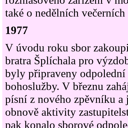
také o nedělních večerních
1977
V úvodu roku sbor zakoupi
bratra Šplíchala pro výzdo
byly připraveny odpolední
bohoslužby. V březnu zahá
písní z nového zpěvníku a 
obnově aktivity zastupitelst
pak konalo sborové odpole