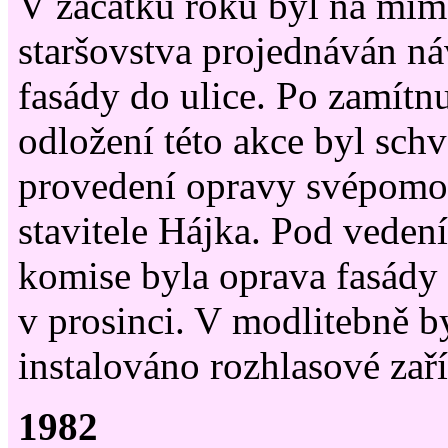
V začátku roku byl na mim
staršovstva projednáván n
fasády do ulice. Po zamítn
odložení této akce byl sch
provedení opravy svépomo
stavitele Hájka. Pod veden
komise byla oprava fasády
v prosinci. V modlitebně b
instalováno rozhlasové zaří
1982