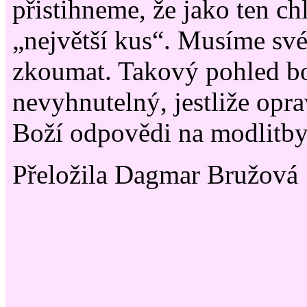
přistihneme, že jako ten c
„největší kus“. Musíme sv
zkoumat. Takový pohled bol
nevyhnutelný, jestliže opr
Boží odpovědi na modlitby
Přeložila Dagmar Bružová