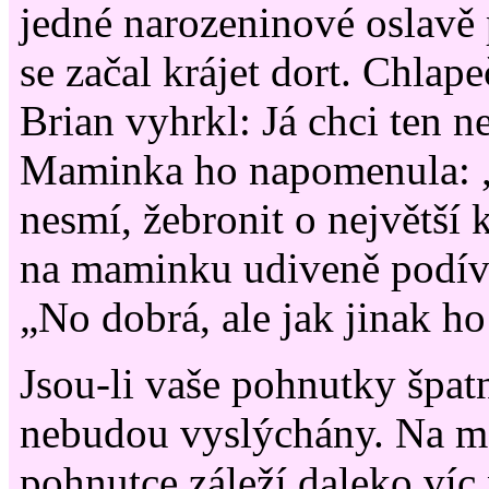
jedné narozeninové oslavě p
se začal krájet dort. Chla
Brian vyhrkl: Já chci ten ne
Maminka ho napomenula: „
nesmí, žebronit o největší 
na maminku udiveně podíval
„No dobrá, ale jak jinak h
Jsou-li vaše pohnutky špat
nebudou vyslýchány. Na m
pohnutce záleží daleko víc