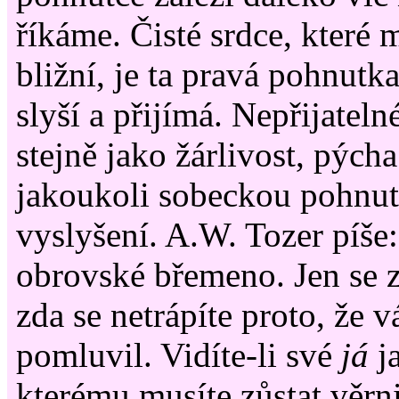
říkáme. Čisté srdce, které 
bližní, je ta pravá pohnutk
slyší a přijímá. Nepřijateln
stejně jako žárlivost, pých
jakoukoli sobeckou pohnu
vyslyšení. A.W. Tozer píše:
obrovské břemeno. Jen se z
zda se netrápíte proto, že 
pomluvil. Vidíte-li své
já
j
kterému musíte zůstat věrn