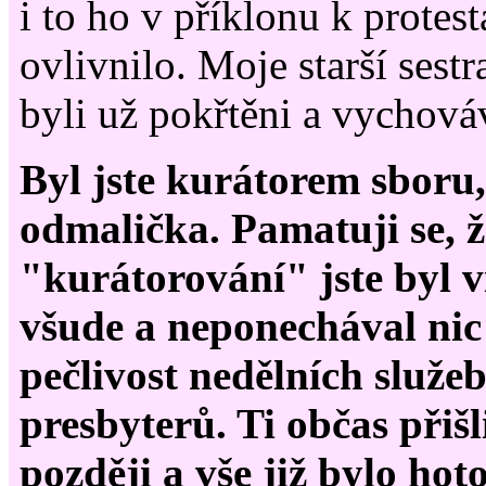
i to ho v příklonu k protes
ovlivnilo. Moje starší sestr
byli už pokřtěni a vychová
Byl jste kurátorem sboru,
odmalička. Pamatuji se, 
"kurátorování" jste byl v
všude a neponechával nic
pečlivost nedělních služeb
presbyterů. Ti občas přišl
později a vše již bylo hot