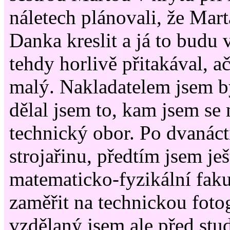
náletech plánovali, že Mart
Danka kreslit a já to budu 
tehdy horlivě přitakával, ač
malý. Nakladatelem jsem b
dělal jsem to, kam jsem se 
technický obor. Po dvanácti
strojařinu, předtím jsem ješ
matematicko-fyzikální faku
zaměřit na technickou foto
vzdělaný jsem ale před st