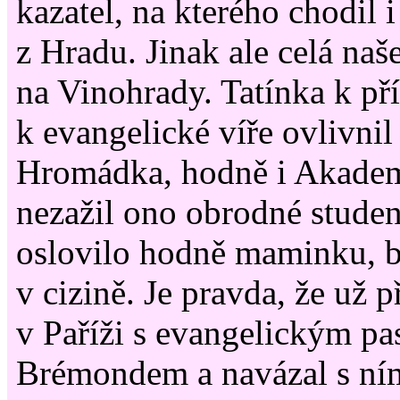
kazatel, na kterého chodil 
z Hradu. Jinak ale celá naš
na Vinohrady. Tatínka k př
k evangelické víře ovlivnil
Hromádka, hodně i Akade
nezažil ono obrodné studen
oslovilo hodně maminku, b
v cizině. Je pravda, že už p
v Paříži s evangelickým p
Brémondem a navázal s ním 