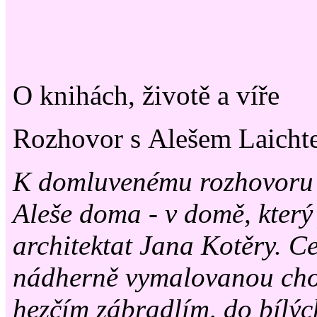
O knihách, životě a víře
Rozhovor s Alešem Laicht
K domluvenému rozhovoru j
Aleše doma - v domě, který
architektat Jana Kotěry. C
nádherně vymalovanou cho
hezčím zábradlím, do bílý