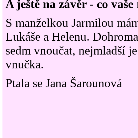
A ještě na závěr - co vaše
S manželkou Jarmilou mámě
Lukáše a Helenu. Dohrom
sedm vnoučat, nejmladší je
vnučka.
Ptala se Jana Šarounová