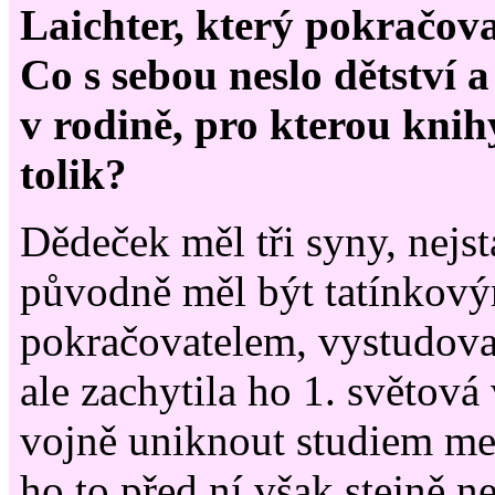
Laichter, který pokračoval
Co s sebou neslo dětství 
v rodině, pro kterou kni
tolik?
Dědeček měl tři syny, nejsta
původně měl být tatínkov
pokračovatelem, vystudoval
ale zachytila ho 1. světová 
vojně uniknout studiem me
ho to před ní však stejně n