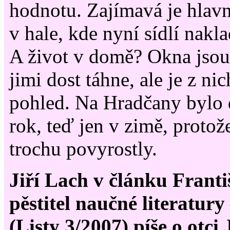
hodnotu. Zajímavá je hlavn
v hale, kde nyní sídlí nakla
A život v domě? Okna jsou 
jimi dost táhne, ale je z n
pohled. Na Hradčany bylo d
rok, teď jen v zimě, protož
trochu povyrostly.
Jiří Lach v článku Franti
pěstitel naučné literatury 
(Listy 3/2007) píše o otci