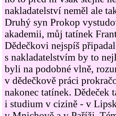
nakladatelství neměl ale ta
Druhý syn Prokop vystudo
akademii, můj tatínek Franti
Dědečkovi nejspíš připadal
s nakladatelstvím by to nej
byli na podobné vlně, rozu
v dědečkově práci prokračov
nakonec tatínek. Dědeček t
i studium v cizině - v Lip
v Mnichově a v Paříži. Té