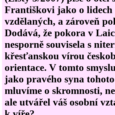
Františkovi jako o lidech
vzdělaných, a zároveň po
Dodává, že pokora v Laic
nesporně souvisela s nite
křesťanskou vírou českob
orientace. V tomto smys
jako pravého syna tohoto
mluvíme o skromnosti, neb
ale utvářel váš osobní vzt
k víře?