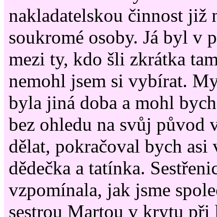
nakladatelskou činnost již
soukromé osoby. Já byl v pá
mezi ty, kdo šli zkrátka ta
nemohl jsem si vybírat. M
byla jiná doba a mohl bych
bez ohledu na svůj původ 
dělat, pokračoval bych asi 
dědečka a tatínka. Sestřen
vzpomínala, jak jsme spole
sestrou Martou v krytu při