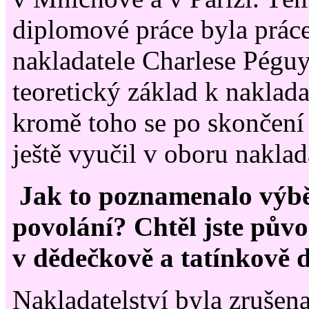
diplomové práce byla prác
nakladatele Charlese Pégu
teoretický základ k naklada
kromě toho se po skončení
ještě vyučil v oboru nakla
Jak to poznamenalo výbě
povolání? Chtěl jste pův
v dědečkově a tatínkově d
Nakladatelství byla zrušen