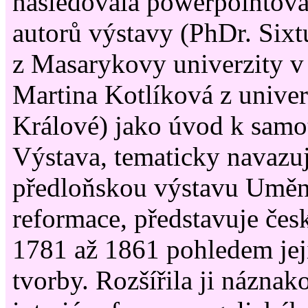
následovala powerpointová
autorů výstavy (PhDr. Six
z Masarykovy univerzity v
Martina Kotlíková z univer
Králové) jako úvod k samo
Výstava, tematicky navazuj
předloňskou výstavu Uměn
reformace, představuje čes
1781 až 1861 pohledem jej
tvorby. Rozšířila ji náznak