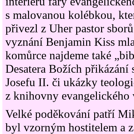
interiéru fary evangelickéh
s malovanou kolébkou, kte
přivezl z Uher pastor sbor
vyznání Benjamin Kiss mla
komůrce najdeme také „bib
Desatera Božích přikázání
Josefu II. či ukázky teologi
z knihovny evangelického 
Velké poděkování patří Mik
byl vzorným hostitelem a 