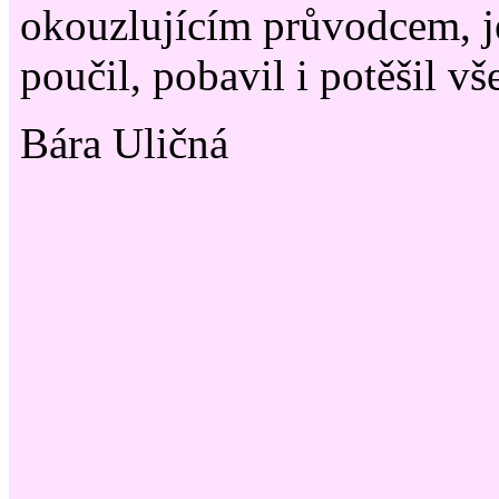
okouzlujícím průvodcem, j
poučil, pobavil i potěšil v
Bára Uličná