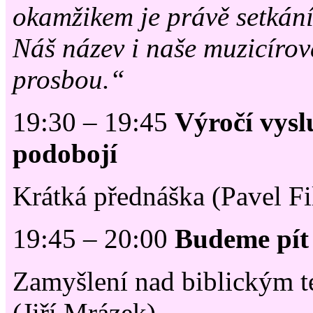
okamžikem je právě setkán
Náš název i naše muzicírov
prosbou.“
19:30 – 19:45
Výročí vys
podobojí
Krátká přednáška (Pavel Fi
19:45 – 20:00
Budeme pít 
Zamyšlení nad biblickým 
(Jiří Mrázek)