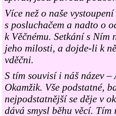
Více než o naše vystoupení
s posluchačem a nadto o o
k Věčnému. Setkání s Ním
jeho milosti, a dojde-li k 
vděčni.
S tím souvisí i náš název –
Okamžik. Vše podstatné, ba
nejpodstatnější se děje v o
dává smysl běhu věcí. Tím 