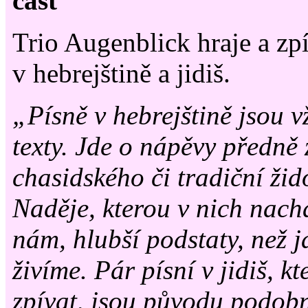
část
Trio Augenblick hraje a zp
v hebrejštině a jidiš.
„Písně v hebrejštině jsou v
texty. Jde o nápěvy předně 
chasidského či tradiční žid
Naděje, kterou v nich nachá
nám, hlubší podstaty, než 
živíme. Pár písní v jidiš, k
zpívat, jsou původu podob