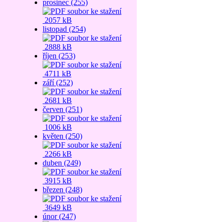
prosinec (255)
2057 kB
listopad (254)
2888 kB
říjen (253)
4711 kB
září (252)
2681 kB
červen (251)
1006 kB
květen (250)
2266 kB
duben (249)
3915 kB
březen (248)
3649 kB
únor (247)