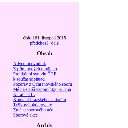
číslo 161, listopad 2015
předchozí
další
Obsah
Adventní úvodník
Z přímluvných modliteb
Prohlášení synodu ČCE
k současné situaci
Pozdrav z Ochranovského sboru
Mé nejstarší vzpomínky na Jana
Karafiáta II.
Konvent Pražského seniorátu
Tržíkový obdarovaný
Změna sborového účtu
Sborové akce
Archiv