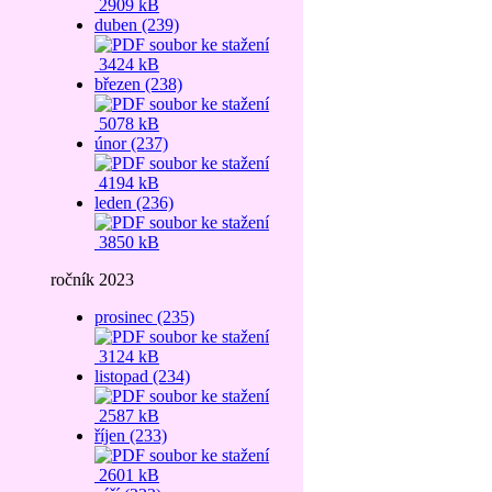
2909 kB
duben (239)
3424 kB
březen (238)
5078 kB
únor (237)
4194 kB
leden (236)
3850 kB
ročník 2023
prosinec (235)
3124 kB
listopad (234)
2587 kB
říjen (233)
2601 kB