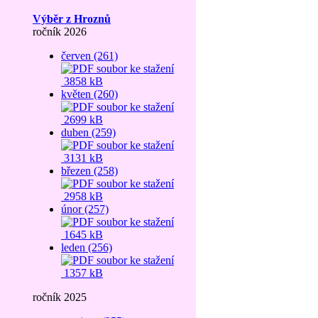
Výběr z Hroznů
ročník 2026
červen (261)
3858 kB
květen (260)
2699 kB
duben (259)
3131 kB
březen (258)
2958 kB
únor (257)
1645 kB
leden (256)
1357 kB
ročník 2025