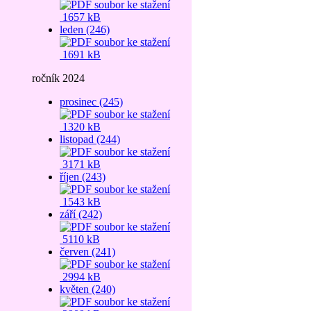
1657 kB
leden (246)
1691 kB
ročník 2024
prosinec (245)
1320 kB
listopad (244)
3171 kB
říjen (243)
1543 kB
září (242)
5110 kB
červen (241)
2994 kB
květen (240)