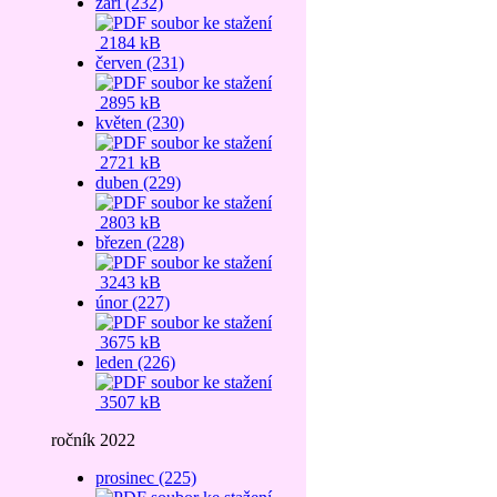
září (232)
2184 kB
červen (231)
2895 kB
květen (230)
2721 kB
duben (229)
2803 kB
březen (228)
3243 kB
únor (227)
3675 kB
leden (226)
3507 kB
ročník 2022
prosinec (225)