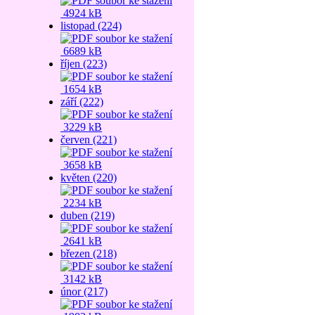
4924 kB
listopad (224)
6689 kB
říjen (223)
1654 kB
září (222)
3229 kB
červen (221)
3658 kB
květen (220)
2234 kB
duben (219)
2641 kB
březen (218)
3142 kB
únor (217)