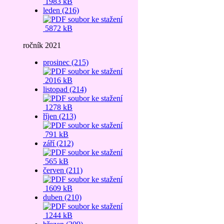
1983 kB
leden (216)
5872 kB
ročník 2021
prosinec (215)
2016 kB
listopad (214)
1278 kB
říjen (213)
791 kB
září (212)
565 kB
červen (211)
1609 kB
duben (210)
1244 kB