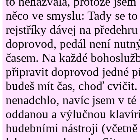
to nenazvala, protože jsem
něco ve smyslu: Tady se to 
rejstříky dávej na předehru
doprovod, pedál není nutný,
časem. Na každé bohoslužb
připravit doprovod jedné p
budeš mít čas, choď cvičit.
nenadchlo, navíc jsem v té
oddanou a výlučnou klavíri
hudebními nástroji (včetně