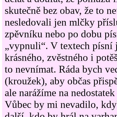
skutečně bez obav, že to ne
nesledovali jen mlčky přís
zpěvníku nebo po dobu pís
„vypnuli“. V textech písní
krásného, zvěstného i potěš
to nevnímat. Ráda bych ve
(kroužek), aby občas přisp
ale narážíme na nedostatek 
Vůbec by mi nevadilo, kdy
další, kdo by hrál na varha