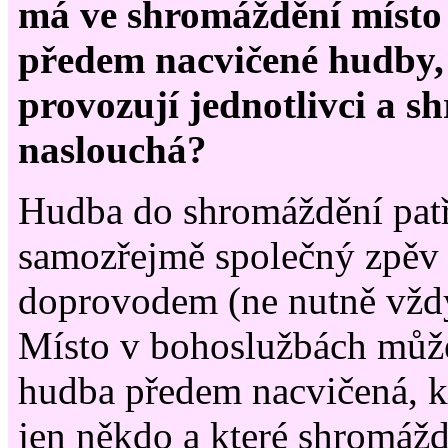
má ve shromáždění místo
předem nacvičené hudby,
provozují jednotlivci a s
naslouchá?
Hudba do shromáždění patř
samozřejmě společný zpěv 
doprovodem (ne nutně vžd
Místo v bohoslužbách může
hudba předem nacvičená, k
jen někdo a které shromážd