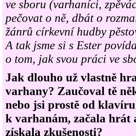
ve sboru (varhaníci, zpěvác
pečovat o ně, dbát o rozman
žánrů církevní hudby pěsto
A tak jsme si s Ester povíd
o tom, jak svou práci ve sb
Jak dlouho už vlastně hra
varhany? Zaučoval tě něk
nebo jsi prostě od klavír
k varhanám, začala hrát 
získala zkušenosti?