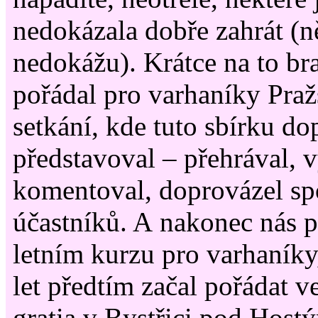
nedokázala dobře zahrát (ně
nedokážu). Krátce na to br
pořádal pro varhaníky Praž
setkání, kde tuto sbírku d
představoval – přehrával, v
komentoval, doprovázel sp
účastníků. A nakonec nás p
letním kurzu pro varhaníky
let předtím začal pořádat v
gratia v Bystřici pod Hostý