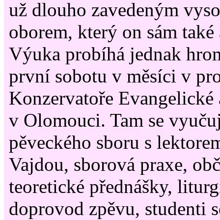
už dlouho zavedeným vys
oborem, který on sám také 
Výuka probíhá jednak hro
první sobotu v měsíci v pr
Konzervatoře Evangelické
v Olomouci. Tam se vyučuj
pěveckého sboru s lektor
Vajdou, sborová praxe, obč
teoretické přednášky, litur
doprovod zpěvu, studenti s