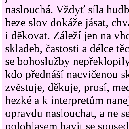
naslouchá. Vždyť síla hudby
beze slov dokáže jásat, chvá
i děkovat. Záleží jen na v
skladeb, častosti a délce t
se bohoslužby nepřeklopily 
kdo přednáší nacvičenou s
zvěstuje, děkuje, prosí, me
hezké a k interpretům nane
opravdu naslouchat, a ne se
polohlasem bavit se soused