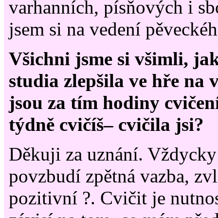
varhanních, písňových i sb
jsem si na vedení pěveckéh
Všichni jsme si všimli, ja
studia zlepšila ve hře na 
jsou za tím hodiny cvičen
týdně cvičíš– cvičila jsi?
Děkuji za uznání. Vždycky
povzbudí zpětná vazba, zvl
pozitivní ?. Cvičit je nutno