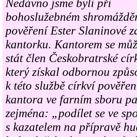
Nedávno jsme byli při
bohoslužebném shromážděn
pověření Ester Slaninové 
kantorku. Kantorem se mů
stát člen Českobratrské cír
který získal odbornou způso
k této službě církví pověře
kantora ve farním sboru pa
zejména: „podílet se ve sp
s kazatelem na přípravě hu