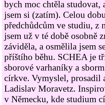
bych moc chtěla studovat, a
jsem si (zatím). Celou do
předchůdcům ve studiu, z n
jsem už v té době osobně z
záviděla, a osmělila jsem se
příštího běhu. SCHEA je tř
sborové varhaníky a sbormi
církve. Vymyslel, prosadil
Ladislav Moravetz. Inspiro
v Německu, kde studium cí