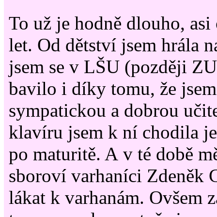
To už je hodně dlouho, asi
let. Od dětství jsem hrála n
jsem se v LŠU (později ZU
bavilo i díky tomu, že jse
sympatickou a dobrou učit
klavíru jsem k ní chodila 
po maturitě. A v té době mě
sboroví varhaníci Zdeněk C
lákat k varhanám. Ovšem 