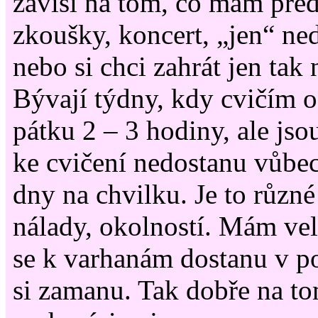
závisí na tom, co mám pře
zkoušky, koncert, „jen“ ne
nebo si chci zahrát jen tak
Bývají týdny, kdy cvičím o
pátku 2 – 3 hodiny, ale jso
ke cvičení nedostanu vůbec
dny na chvilku. Je to různé
nálady, okolností. Mám ve
se k varhanám dostanu v po
si zamanu. Tak dobře na to