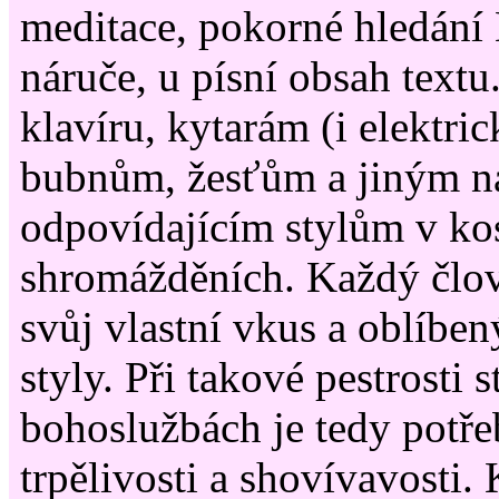
meditace, pokorné hledání 
náruče, u písní obsah text
klavíru, kytarám (i elektr
bubnům, žesťům a jiným ná
odpovídajícím stylům v kos
shromážděních. Každý člo
svůj vlastní vkus a oblíben
styly. Při takové pestrosti 
bohoslužbách je tedy potře
trpělivosti a shovívavosti