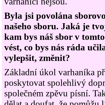
varhaníci nejsou.
Byla jsi povolána sborov
našeho sboru. Jaká je tvo
kam bys náš sbor v tomt
vést, co bys nás ráda učil
vylepšit, změnit?
Základní úkol varhaníka př
poskytovat spolehlivý dopr
společném zpěvu písní. Tak
dělat a doufat, že pomůžu 