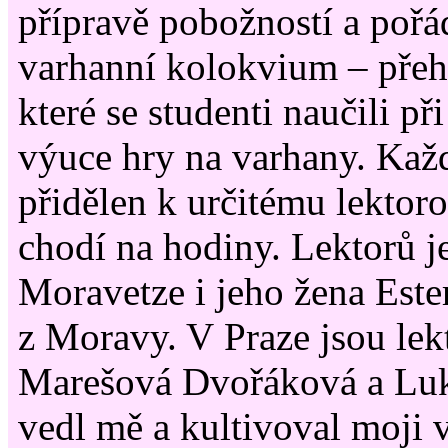
přípravě pobožností a pořád
varhanní kolokvium – přeh
které se studenti naučili př
výuce hry na varhany. Každ
přidělen k určitému lektor
chodí na hodiny. Lektorů j
Moravetze i jeho žena Este
z Moravy. V Praze jsou lekt
Marešová Dvořáková a Luk
vedl mě a kultivoval moji 