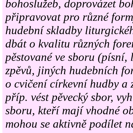
bohoslužeb, doprovázet bo
připravovat pro různé for
hudební skladby liturgické
dbát o kvalitu různých for
pěstované ve sboru (písní, 
zpěvů, jiných hudebních for
o cvičení církevní hudby a 
příp. vést pěvecký sbor, vyh
sboru, kteří mají vhodné o
mohou se aktivně podílet n