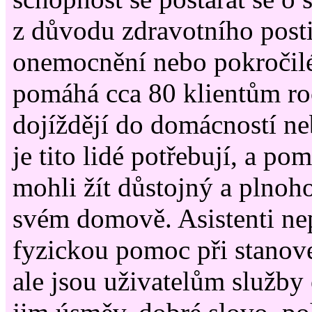
z důvodu zdravotního post
onemocnění nebo pokročil
pomáhá cca 80 klientům roč
dojíždějí do domácností n
je tito lidé potřebují, a po
mohli žít důstojný a plnoh
svém domově. Asistenti ne
fyzickou pomoc při stanov
ale jsou uživatelům služby 