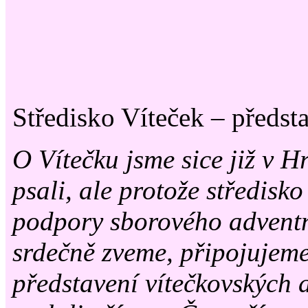
Středisko Víteček – předst
O Vítečku jsme sice již v H
psali, ale protože středisk
podpory sborového adventn
srdečně zveme, připojujeme
představení vítečkovských a