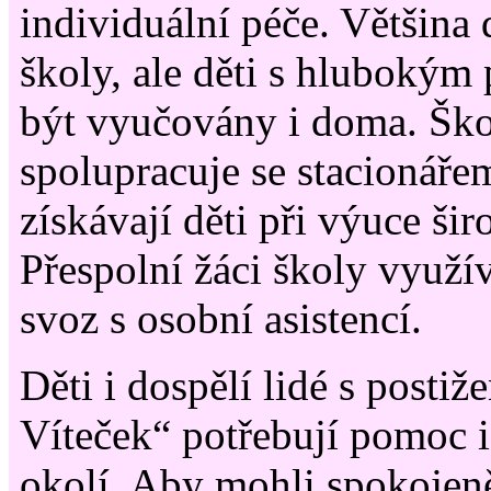
individuální péče. Většina 
školy, ale děti s hluboký
být vyučovány i doma. Ško
spolupracuje se stacionáře
získávají děti při výuce ši
Přespolní žáci školy využí
svoz s osobní asistencí.
Děti i dospělí lidé s postiž
Víteček“ potřebují pomoc i v
okolí. Aby mohli spokojeně