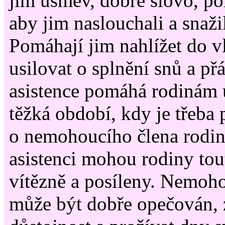
jim úsměv, dobré slovo, po
aby jim naslouchali a snaži
Pomáhají jim nahlížet do vl
usilovat o splnění snů a př
asistence pomáhá rodinám 
těžká období, kdy je třeba 
o nemohoucího člena rodin
asistenci mohou rodiny tou
vítězně a posíleny. Nemoho
může být dobře opečován, 