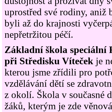
důstojnost a prožívat dny 
uprostřed své rodiny, aniž
byli až do krajnosti vyčer
nepřetržitou péčí.
Základní škola speciální
při Středisku Víteček
je n
kterou jsme zřídili pro pot
vzdělávání dětí se zdravot
z okolí. Škola v současné 
žáků, kterým je zde věnov