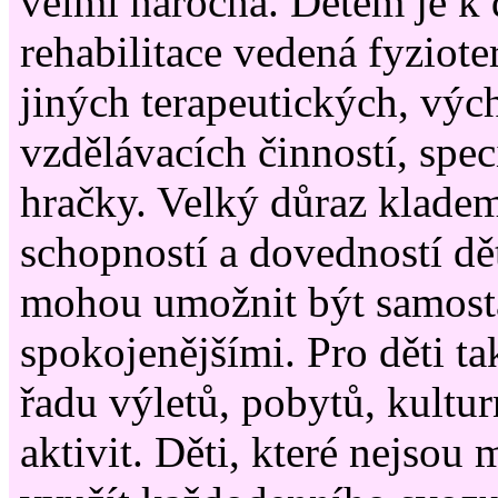
velmi náročná. Dětem je k 
rehabilitace vedená fyziot
jiných terapeutických, vý
vzdělávacích činností, spe
hračky. Velký důraz klade
schopností a dovedností dět
mohou umožnit být samosta
spokojenějšími. Pro děti t
řadu výletů, pobytů, kultu
aktivit. Děti, které nejsou