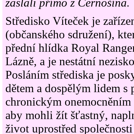
zaslali přímo z Černošína.
Středisko Víteček je zaříz
(občanského sdružení), kte
přední hlídka Royal Range
Lázně, a je nestátní nezisk
Posláním střediska je pos
dětem a dospělým lidem s 
chronickým onemocněním a
aby mohli žít šťastný, napl
život uprostřed společnosti