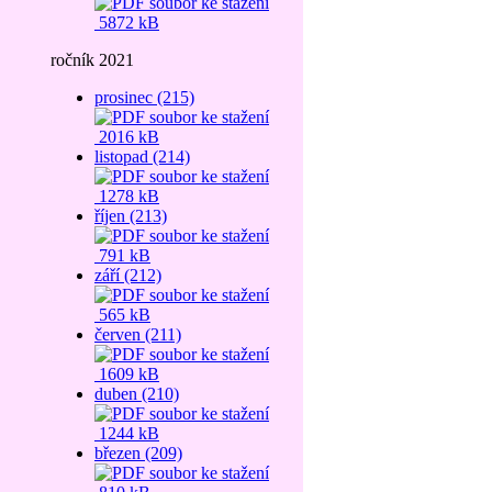
5872 kB
ročník 2021
prosinec (215)
2016 kB
listopad (214)
1278 kB
říjen (213)
791 kB
září (212)
565 kB
červen (211)
1609 kB
duben (210)
1244 kB
březen (209)