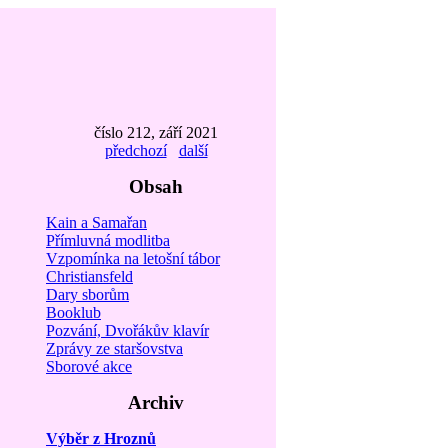
číslo 212, září 2021
předchozí
další
Obsah
Kain a Samařan
Přímluvná modlitba
Vzpomínka na letošní tábor
Christiansfeld
Dary sborům
Booklub
Pozvání, Dvořákův klavír
Zprávy ze staršovstva
Sborové akce
Archiv
Výběr z Hroznů