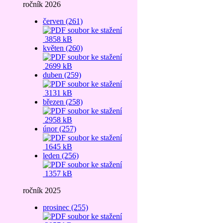
ročník 2026
červen (261)
3858 kB
květen (260)
2699 kB
duben (259)
3131 kB
březen (258)
2958 kB
únor (257)
1645 kB
leden (256)
1357 kB
ročník 2025
prosinec (255)