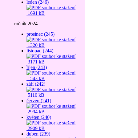
leden (246)
1691 kB
ročník 2024
prosinec (245)
1320 kB
listopad (244)
3171 kB
říjen (243)
1543 kB
září (242)
5110 kB
červen (241)
2994 kB
květen (240)
2909 kB
duben (239)