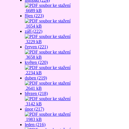
listopad (224)
6689 kB
říjen (223)
1654 kB
září (222)
3229 kB
červen (221)
3658 kB
květen (220)
2234 kB
duben (219)
2641 kB
březen (218)
3142 kB
únor (217)
1983 kB
leden (216)