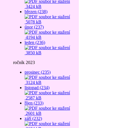
3424 kB
březen (238)
5078 kB
únor (237)
4194 kB
leden (236)
3850 kB
ročník 2023
prosinec (235)
3124 kB
listopad (234)
2587 kB
říjen (233)
2601 kB
září (232)