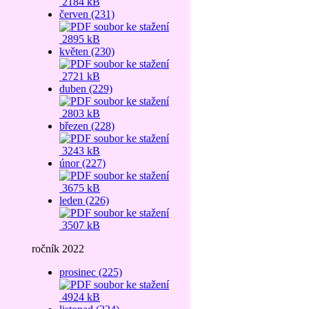
2184 kB
červen (231)
2895 kB
květen (230)
2721 kB
duben (229)
2803 kB
březen (228)
3243 kB
únor (227)
3675 kB
leden (226)
3507 kB
ročník 2022
prosinec (225)
4924 kB