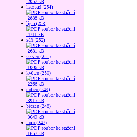
2057 kB
listopad (254)
2888 kB
říjen (253)
4711 kB
září (252)
2681 kB
červen (251)
1006 kB
květen (250)
2266 kB
duben (249)
3915 kB
březen (248)
3649 kB
únor (247)
1657 kB