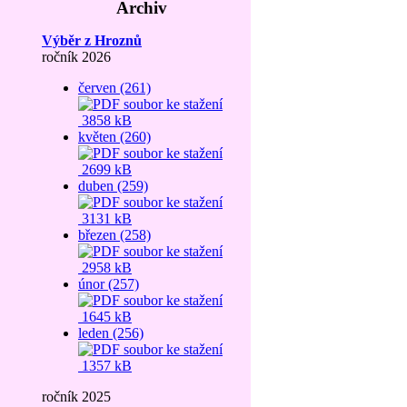
Archiv
Výběr z Hroznů
ročník 2026
červen (261)
3858 kB
květen (260)
2699 kB
duben (259)
3131 kB
březen (258)
2958 kB
únor (257)
1645 kB
leden (256)
1357 kB
ročník 2025