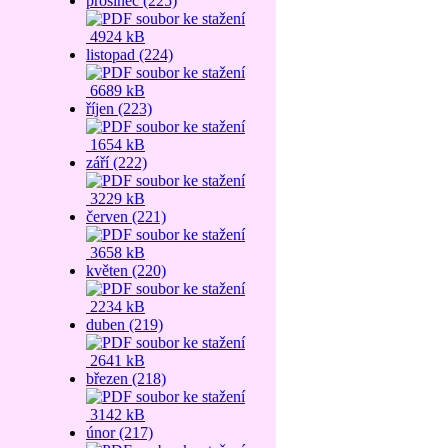
prosinec (225)
4924 kB
listopad (224)
6689 kB
říjen (223)
1654 kB
září (222)
3229 kB
červen (221)
3658 kB
květen (220)
2234 kB
duben (219)
2641 kB
březen (218)
3142 kB
únor (217)