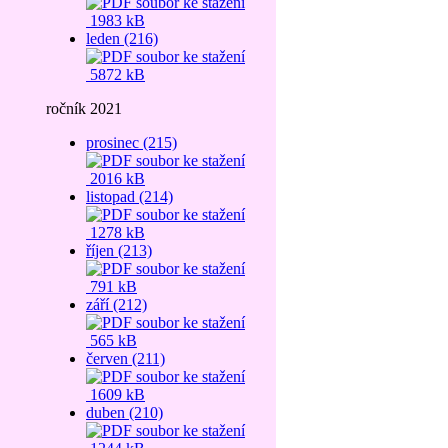
1983 kB
leden (216)
5872 kB
ročník 2021
prosinec (215)
2016 kB
listopad (214)
1278 kB
říjen (213)
791 kB
září (212)
565 kB
červen (211)
1609 kB
duben (210)