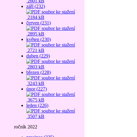
2601 kB
září (232)
2184 kB
červen (231)
2895 kB
květen (230)
2721 kB
duben (229)
2803 kB
březen (228)
3243 kB
únor (227)
3675 kB
leden (226)
3507 kB
ročník 2022