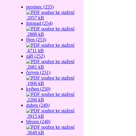
prosinec (255)
2057 kB
listopad (254)
2888 kB
říjen (253)
4711 kB
září (252)
2681 kB
červen (251)
1006 kB
květen (250)
2266 kB
duben (249)
3915 kB
březen (248)
3649 kB