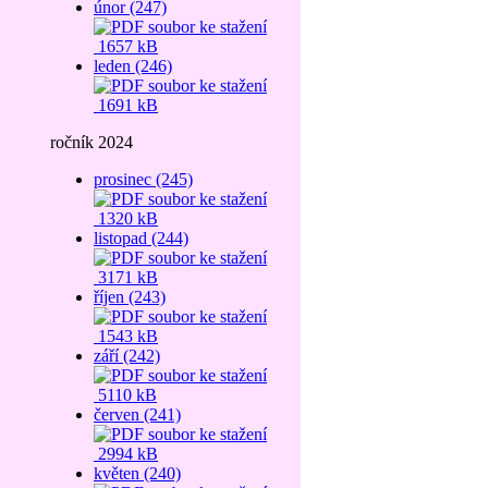
únor (247)
1657 kB
leden (246)
1691 kB
ročník 2024
prosinec (245)
1320 kB
listopad (244)
3171 kB
říjen (243)
1543 kB
září (242)
5110 kB
červen (241)
2994 kB
květen (240)