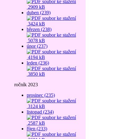
2909 kB
duben (239)
3424 kB
březen (238)
5078 kB
únor (237)
4194 kB
leden (236)
3850 kB
ročník 2023
prosinec (235)
3124 kB
listopad (234)
2587 kB
říjen (233)