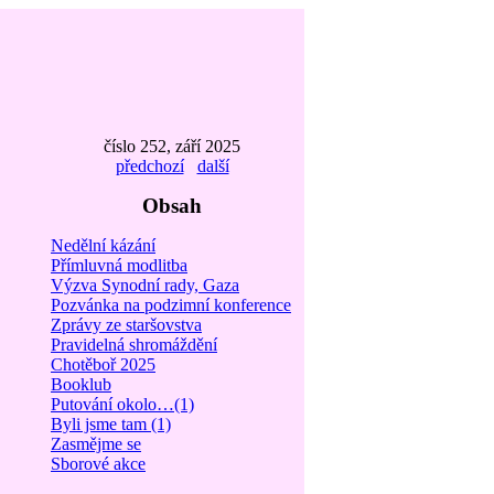
číslo 252, září 2025
předchozí
další
Obsah
Nedělní kázání
Přímluvná modlitba
Výzva Synodní rady, Gaza
Pozvánka na podzimní konference
Zprávy ze staršovstva
Pravidelná shromáždění
Chotěboř 2025
Booklub
Putování okolo…(1)
Byli jsme tam (1)
Zasmějme se
Sborové akce