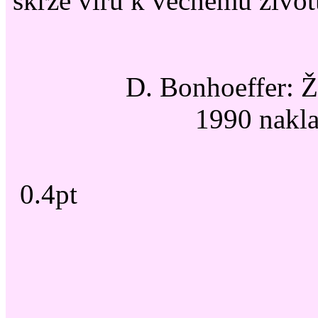
skrze víru k věčnému život
D. Bonhoeffer: Ž
1990 nakla
0.4pt