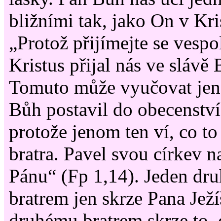
bližními tak, jako On v Kri
„Protož přijímejte se vespo
Kristus přijal nás ve slávě 
Tomuto může vyučovat jen
Bůh postavil do obecenství 
protože jenom ten ví, co t
bratra. Pavel svou církev n
Pánu“ (Fp 1,14). Jeden dr
bratrem jen skrze Pana Ježí
druhému bratrem skrze to, 