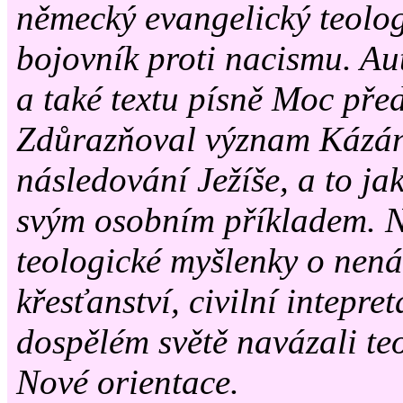
německý evangelický teolog,
bojovník proti nacismu. Au
a také textu písně Moc pře
Zdůrazňoval význam Kázán
následování Ježíše, a to jak
svým osobním příkladem. 
teologické myšlenky o nen
křesťanství, civilní intepret
dospělém světě navázali te
Nové orientace.