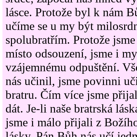
lásce. Protože byl k nám B
učíme se u my být milosrd
spolubratřím. Protože jsme 
místo odsouzení, jsme i m
vzájemnému odpuštění. Vše
nás učinil, jsme povinni uč
bratru. Čím více jsme přija
dát. Je-li naše bratrská lás
jsme i málo přijali z Božíh
lásky. Pán Bůh nás učí jedn