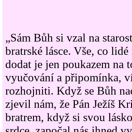
„Sám Bůh si vzal na staros
bratrské lásce. Vše, co li
dodat je jen poukazem na t
vyučování a připomínka, v
rozhojniti. Když se Bůh na
zjevil nám, že Pán Ježíš Kr
bratrem, když si svou lásk
srdce, započal nás ihned v