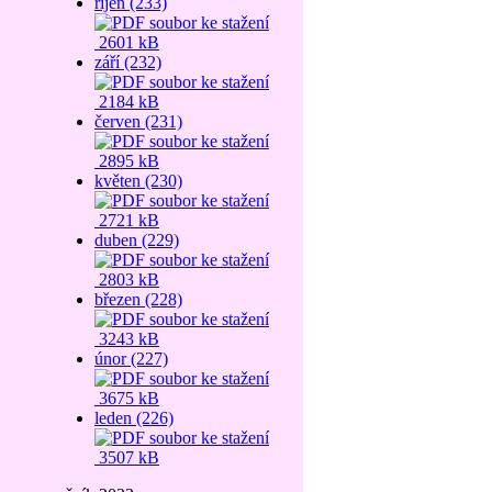
říjen (233)
2601 kB
září (232)
2184 kB
červen (231)
2895 kB
květen (230)
2721 kB
duben (229)
2803 kB
březen (228)
3243 kB
únor (227)
3675 kB
leden (226)
3507 kB