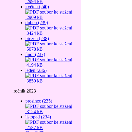
2994 kB
květen (240)
2909 kB
duben (239)
3424 kB
březen (238)
5078 kB
únor (237)
4194 kB
leden (236)
3850 kB
ročník 2023
prosinec (235)
3124 kB
listopad (234)
2587 kB