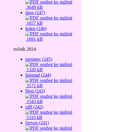
3649 kB
únor (247)
1657 kB
leden (246)
1691 kB
ročník 2024
prosinec (245)
1320 kB
listopad (244)
3171 kB
říjen (243)
1543 kB
září (242)
5110 kB
červen (241)