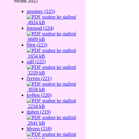
ročník 2022
prosinec (225)
4924 kB
listopad (224)
6689 kB
říjen (223)
1654 kB
září (222)
3229 kB
červen (221)
3658 kB
květen (220)
2234 kB
duben (219)
2641 kB
březen (218)