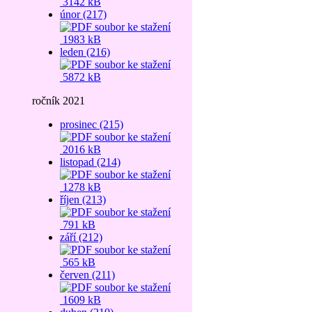
3142 kB
únor (217)
1983 kB
leden (216)
5872 kB
ročník 2021
prosinec (215)
2016 kB
listopad (214)
1278 kB
říjen (213)
791 kB
září (212)
565 kB
červen (211)
1609 kB