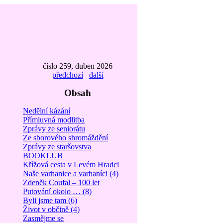
číslo 259, duben 2026
předchozí
další
Obsah
Nedělní kázání
Přímluvná modlitba
Zprávy ze seniorátu
Ze sborového shromáždění
Zprávy ze staršovstva
BOOKLUB
Křížová cesta v Levém Hradci
Naše varhanice a varhaníci (4)
Zdeněk Coufal – 100 let
Putování okolo … (8)
Byli jsme tam (6)
Život v občině (4)
Zasmějme se