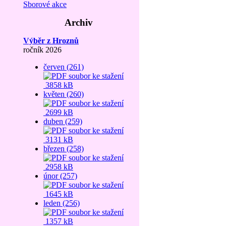
Sborové akce
Archiv
Výběr z Hroznů
ročník 2026
červen (261)
3858 kB
květen (260)
2699 kB
duben (259)
3131 kB
březen (258)
2958 kB
únor (257)
1645 kB
leden (256)
1357 kB