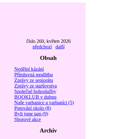
číslo 260, květen 2026
předchozí
další
Obsah
Nedělní kázání
Přímluvná modlitba
Zprávy ze seniorátu
Zprávy ze staršovstva
Společné bohoslužby
BOOKLUB v dubnu
Naše varhanice a varhaníci (5)
Putování okolo (8)
Byli jsme tam (9)
Sborové akce
Archiv