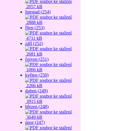
2057 kB
listopad (254)
2888 kB
říjen (253)
4711 kB
září (252)
2681 kB
červen (251)
1006 kB
květen (250)
2266 kB
duben (249)
3915 kB
březen (248)
3649 kB
únor (247)