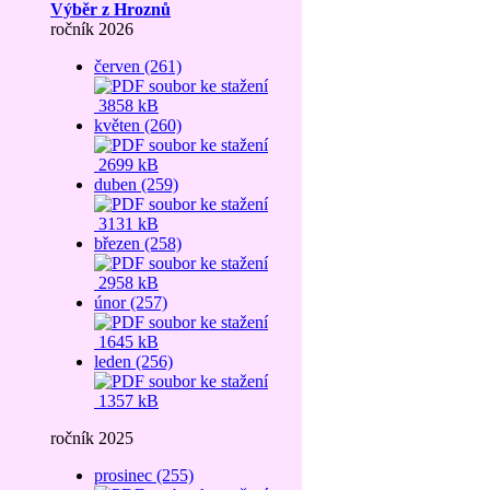
Výběr z Hroznů
ročník 2026
červen (261)
3858 kB
květen (260)
2699 kB
duben (259)
3131 kB
březen (258)
2958 kB
únor (257)
1645 kB
leden (256)
1357 kB
ročník 2025
prosinec (255)