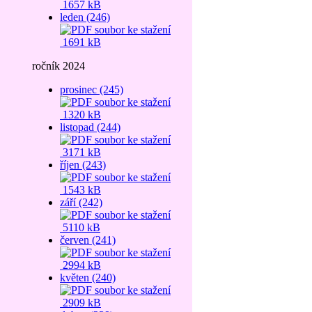
1657 kB
leden (246)
1691 kB
ročník 2024
prosinec (245)
1320 kB
listopad (244)
3171 kB
říjen (243)
1543 kB
září (242)
5110 kB
červen (241)
2994 kB
květen (240)
2909 kB