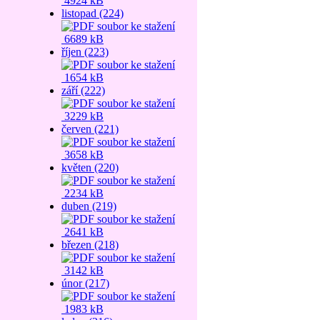
4924 kB
listopad (224)
6689 kB
říjen (223)
1654 kB
září (222)
3229 kB
červen (221)
3658 kB
květen (220)
2234 kB
duben (219)
2641 kB
březen (218)
3142 kB
únor (217)
1983 kB