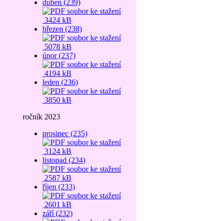
duben (239)
3424 kB
březen (238)
5078 kB
únor (237)
4194 kB
leden (236)
3850 kB
ročník 2023
prosinec (235)
3124 kB
listopad (234)
2587 kB
říjen (233)
2601 kB
září (232)