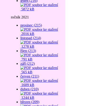
leden (216)
5872 kB
ročník 2021
prosinec (215)
2016 kB
listopad (214)
1278 kB
říjen (213)
791 kB
září (212)
565 kB
červen (211)
1609 kB
duben (210)
1244 kB
březen (209)