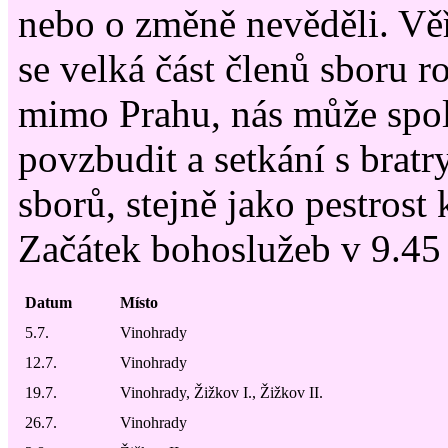
nebo o změně nevěděli. Věř
se velká část členů sboru r
mimo Prahu, nás může spo
povzbudit a setkání s bratr
sborů, stejně jako pestrost 
Začátek bohoslužeb v 9.45
Datum
Místo
5.7.
Vinohrady
12.7.
Vinohrady
19.7.
Vinohrady, Žižkov I., Žižkov II.
26.7.
Vinohrady