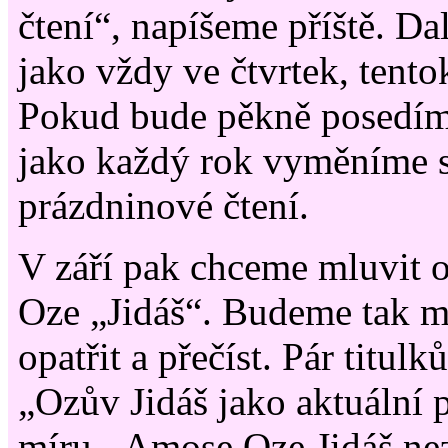
čtení“, napíšeme příště. Da
jako vždy ve čtvrtek, tento
Pokud bude pěkně posedím
jako každý rok vyměníme s
prázdninové čtení.
V září pak chceme mluvit 
Oze „Jidáš“. Budeme tak mít
opatřit a přečíst. Pár titul
„Ozův Jidáš jako aktuální 
míru - Amose Oze Jidáš nez