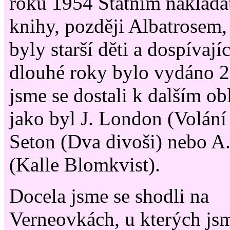
roku 1954 Státním naklada
knihy, později Albatrosem,
byly starší děti a dospívají
dlouhé roky bylo vydáno 2
jsme se dostali k dalším o
jako byl J. London (Volání
Seton (Dva divoši) nebo A
(Kalle Blomkvist).
Docela jsme se shodli na
Verneovkách, u kterých js