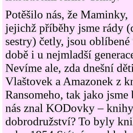
Potěšilo nás, že Maminky,
jejichž příběhy jsme rády 
sestry) četly, jsou oblíbené 
době i u nejmladší generac
Nevíme ale, zda dnešní dět
Vlaštovek a Amazonek z kn
Ransomeho, tak jako jsme 
nás znal KODovky – knihy
dobrodružství? To byly kn