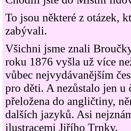
To jsou některé z otázek, k
zabývali.
Všichni jsme znali Broučky
roku 1876 vyšla už více než
vůbec nejvydávanějším če
pro děti. A nezůstalo jen u 
přeložena do angličtiny, ně
dalších jazyků. Asi nejznám
ilustracemi Jiřího Trnky.