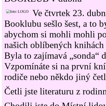
Ve čtvrtek 23. dubn
Booklubu sešlo šest, a to b
abychom si mohli mohli po
našich oblíbených knihách z
Byla to zajímavá „sonda“ d
Vzpomínáte si na první kn
rodiče nebo někdo jiný četl
Četli jste literaturu z rod
Chodili jste do Místní lid