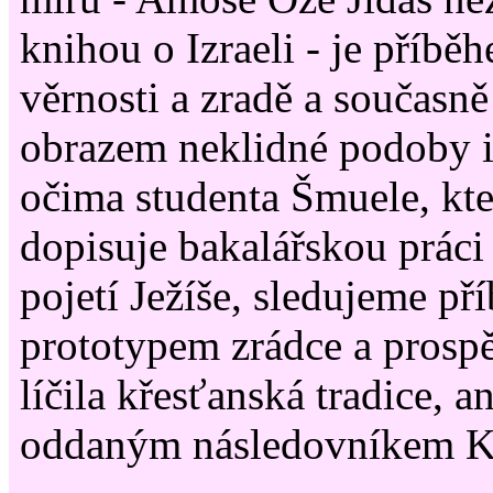
knihou o Izraeli - je příběh
věrnosti a zradě a současn
obrazem neklidné podoby iz
očima studenta Šmuele, kt
dopisuje bakalářskou prác
pojetí Ježíše, sledujeme pří
prototypem zrádce a prospěc
líčila křesťanská tradice, 
oddaným následovníkem Kr