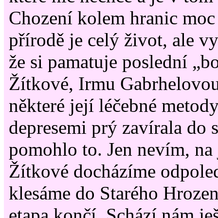
Chození kolem hranic moc
přírodě je celý život, ale 
že si pamatuje poslední „b
Žítkové, Irmu Gabrhelovou,
některé její léčebné meto
depresemi prý zavírala do 
pomohlo to. Jen nevím, n
Žítkové docházíme odpoled
klesáme do Starého Hrozen
etapa končí. Schází nám je