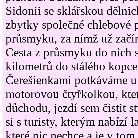
Sidonii se sklářskou dělnic
zbytky společné chlebové 
průsmyku, za nímž už začín
Cesta z průsmyku do nich s
kilometrů do stálého kopce
Čerešienkami potkáváme u 
motorovou čtyřkolkou, kter
důchodu, jezdí sem čistit s
si s turisty, kterým nabízí 
které nic nechce a je v to