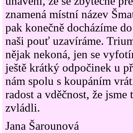
unavení, že se zbytečně pře
znamená místní název Šmat
pak konečně docházíme do
naši pouť uzavíráme. Trium
nějak nekoná, jen se vyfot
ještě krátký odpočinek u př
nám spolu s koupáním vrátí
radost a vděčnost, že jsme
zvládli.
Jana Šarounová