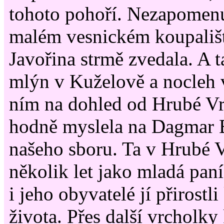
tohoto pohoří. Nezapomen
malém vesnickém koupališt
Javořina strmě zvedala. A t
mlýn v Kuželově a nocleh 
ním na dohled od Hrubé Vr
hodně myslela na Dagmar 
našeho sboru. Ta v Hrubé V
několik let jako mladá paní
i jeho obyvatelé jí přirostl
života. Přes další vrcholky