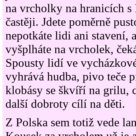
na vrcholky na hranicích s
častěji. Jdete poměrně pust
nepotkáte lidi ani stavení, 
vyšplháte na vrcholek, ček
Spousty lidí ve vycházkové
vyhrává hudba, pivo teče 
klobásy se škvíří na grilu,
další dobroty cílí na děti.
Z Polska sem totiž vede la
Kousek za vrcholem už je a