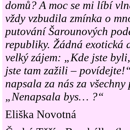
domů? A moc se mi líbí vln
vždy vzbudila zmínka o mn
putování Šarounových podé
republiky. Žádná exotická d
velký zájem: „Kde jste byli,
jste tam zažili – povídejte!
napsala za nás za všechny
„Nenapsala bys… ?“
Eliška Novotná