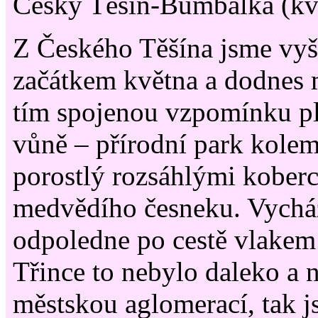
Český Těšín-Bumbálka (kv
Z Českého Těšína jsme vyš
začátkem května a dodnes
tím spojenou vzpomínku p
vůně – přírodní park kolem
porostlý rozsáhlými koberc
medvědího česneku. Vycház
odpoledne po cestě vlakem
Třince to nebylo daleko a n
městskou aglomerací, tak j