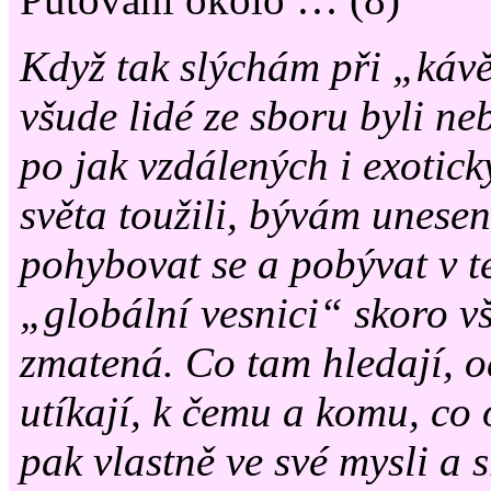
Když tak slýchám při „kávě
všude lidé ze sboru byli neb
po jak vzdálených i exotic
světa toužili, bývám unes
pohybovat se a pobývat v t
„globální vesnici“ skoro vš
zmatená. Co tam hledají, 
utíkají, k čemu a komu, co 
pak vlastně ve své mysli a s