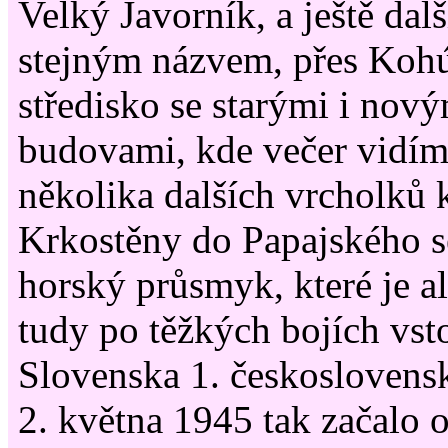
Velký Javorník, a ještě dalš
stejným názvem, přes Kohú
středisko se starými i nov
budovami, kde večer vidíme
několika dalších vrcholků 
Krkostěny do Papajského se
horský průsmyk, které je a
tudy po těžkých bojích vst
Slovenska 1. československ
2. května 1945 tak začalo