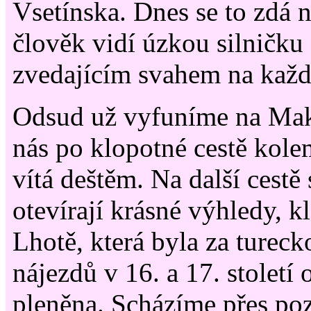
Vsetínska. Dnes se to zdá 
člověk vidí úzkou silničku 
zvedajícím svahem na každé
Odsud už vyfuníme na Mak
nás po klopotné cestě kole
vítá deštěm. Na další cestě
otevírají krásné výhledy, 
Lhotě, která byla za tureck
nájezdů v 16. a 17. století
pleněna. Scházíme přes p