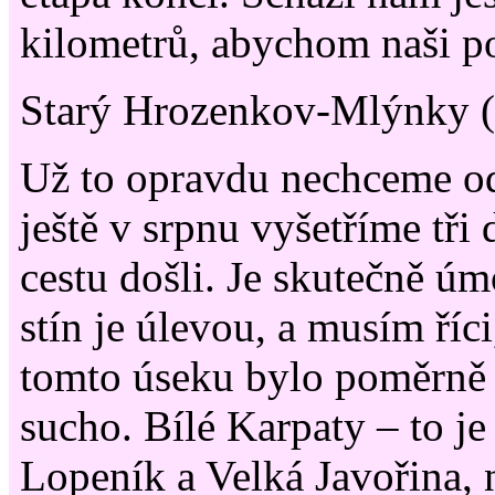
kilometrů, abychom naši po
Starý Hrozenkov-Mlýnky (
Už to opravdu nechceme odk
ještě v srpnu vyšetříme tř
cestu došli. Je skutečně ú
stín je úlevou, a musím říci
tomto úseku bylo poměrně d
sucho. Bílé Karpaty – to j
Lopeník a Velká Javořina, 