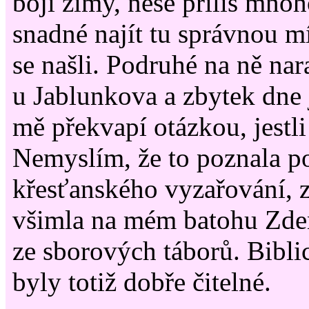
bojí zimy, nese příliš mno
snadné najít tu správnou mír
se našli. Podruhé na ně na
u Jablunkova a zbytek dne 
mě překvapí otázkou, jestl
Nemyslím, že to poznala p
křesťanského vyzařování, z
všimla na mém batohu Zde
ze sborových táborů. Bibli
byly totiž dobře čitelné.