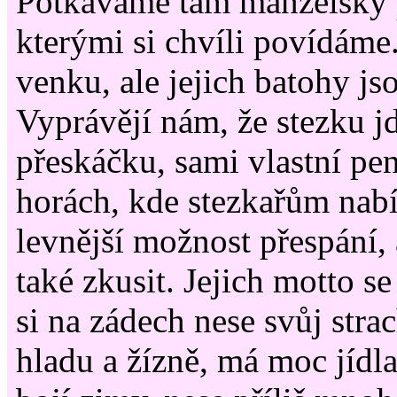
Potkáváme tam manželský p
kterými si chvíli povídáme
venku, ale jejich batohy js
Vyprávějí nám, že stezku j
přeskáčku, sami vlastní p
horách, kde stezkařům nabí
levnější možnost přespání, a
také zkusit. Jejich motto s
si na zádech nese svůj stra
hladu a žízně, má moc jídl