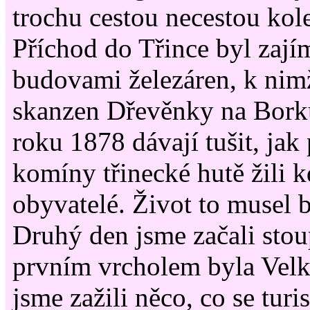
trochu cestou necestou kol
Příchod do Třince byl zají
budovami železáren, k nim
skanzen Dřevěnky na Bork
roku 1878 dávají tušit, jak
komíny třinecké hutě žili k
obyvatelé. Život to musel 
Druhý den jsme začali sto
prvním vrcholem byla Velk
jsme zažili něco, co se turi