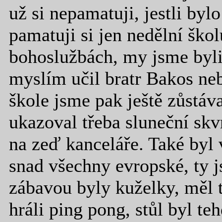
už si nepamatuji, jestli byl
pamatuji si jen nedělní škol
bohoslužbách, my jsme byli
myslím učil bratr Bakos neb
škole jsme pak ještě zůstáva
ukazoval třeba sluneční sk
na zeď kanceláře. Také byl
snad všechny evropské, ty js
zábavou byly kuželky, měl t
hráli ping pong, stůl byl t