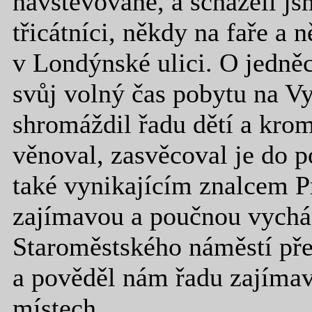
navštěvované, a scházeli jsm
třicátníci, někdy na faře a 
v Londýnské ulici. O jedněc
svůj volný čas pobytu na V
shromáždil řadu dětí a kro
věnoval, zasvěcoval je do 
také vynikajícím znalcem 
zajímavou a poučnou vycház
Staroměstského náměstí pře
a pověděl nám řadu zajímav
místech.