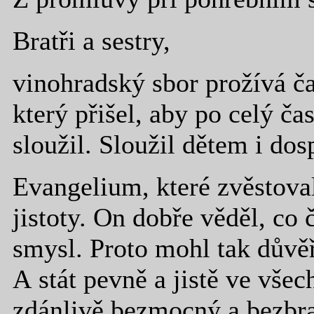
Bratři a sestry,
vinohradský sbor prožívá č
který přišel, aby po celý ča
sloužil. Sloužil dětem i do
Evangelium, které zvěstoval
jistoty. On dobře věděl, co
smysl. Proto mohl tak důvěř
A stát pevně a jistě ve vše
zdánlivě bezmocný a bezbr