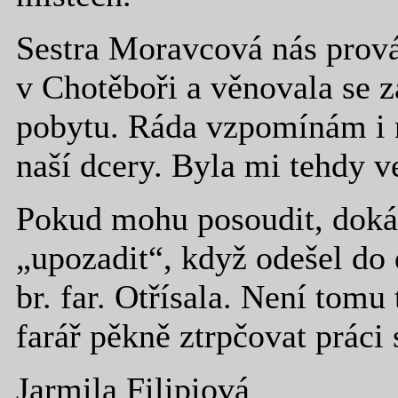
Sestra Moravcová nás prová
v Chotěboři a věnovala se z
pobytu. Ráda vzpomínám i n
naší dcery. Byla mi tehdy v
Pokud mohu posoudit, dokáz
„upozadit“, když odešel do
br. far. Otřísala. Není tom
farář pěkně ztrpčovat práci
Jarmila Filipiová