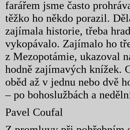
farářem jsme často prohráva
těžko ho někdo porazil. Děl
zajímala historie, třeba hrad
vykopávalo. Zajímalo ho tř
z Mezopotámie, ukazoval n
hodně zajímavých knížek. C
oběd až v jednu nebo dvě h
– po bohoslužbách a nedělní
Pavel Coufal
Z promluvy při pohřebním 