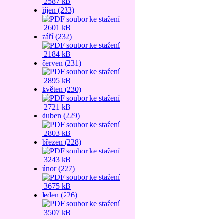
2587 kB
říjen (233)
2601 kB
září (232)
2184 kB
červen (231)
2895 kB
květen (230)
2721 kB
duben (229)
2803 kB
březen (228)
3243 kB
únor (227)
3675 kB
leden (226)
3507 kB