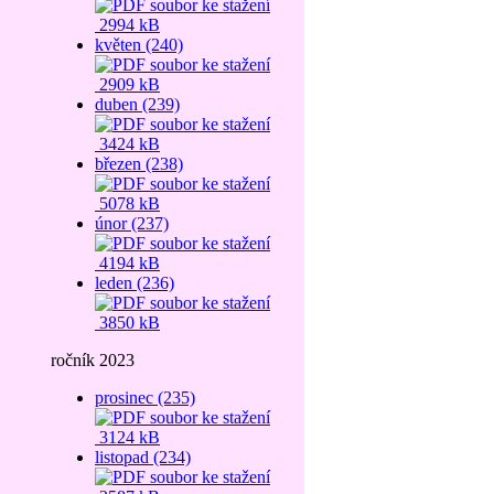
2994 kB
květen (240)
2909 kB
duben (239)
3424 kB
březen (238)
5078 kB
únor (237)
4194 kB
leden (236)
3850 kB
ročník 2023
prosinec (235)
3124 kB
listopad (234)