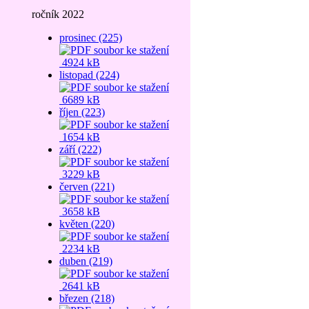
ročník 2022
prosinec (225)
4924 kB
listopad (224)
6689 kB
říjen (223)
1654 kB
září (222)
3229 kB
červen (221)
3658 kB
květen (220)
2234 kB
duben (219)
2641 kB
březen (218)