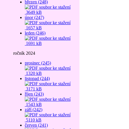
březen (248)
3649 kB
únor (247)
1657 kB
leden (246)
1691 kB
ročník 2024
prosinec (245)
1320 kB
listopad (244)
3171 kB
říjen (243)
1543 kB
září (242)
5110 kB
červen (241)