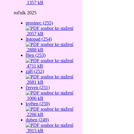
1357 kB
ročník 2025
prosinec (255)
2057 kB
listopad (254)
2888 kB
říjen (253)
4711 kB
září (252)
2681 kB
červen (251)
1006 kB
květen (250)
2266 kB
duben (249)
3915 kB