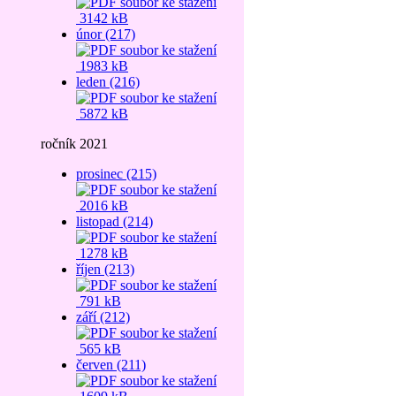
3142 kB
únor (217)
1983 kB
leden (216)
5872 kB
ročník 2021
prosinec (215)
2016 kB
listopad (214)
1278 kB
říjen (213)
791 kB
září (212)
565 kB
červen (211)