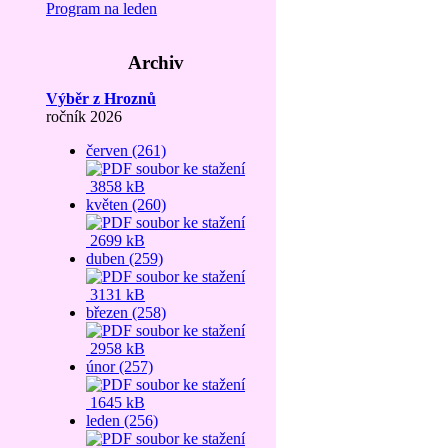
Program na leden
Archiv
Výběr z Hroznů
ročník 2026
červen (261)
3858 kB
květen (260)
2699 kB
duben (259)
3131 kB
březen (258)
2958 kB
únor (257)
1645 kB
leden (256)