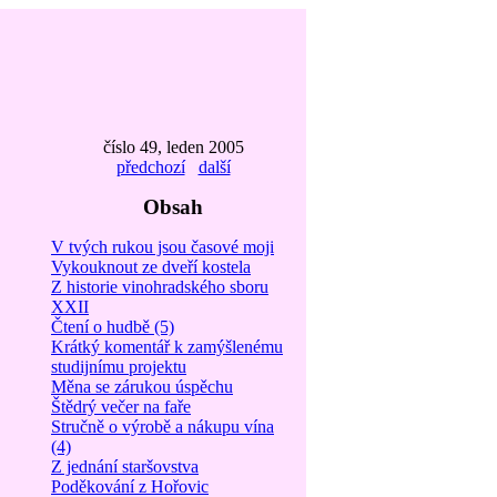
číslo 49, leden 2005
předchozí
další
Obsah
V tvých rukou jsou časové moji
Vykouknout ze dveří kostela
Z historie vinohradského sboru
XXII
Čtení o hudbě (5)
Krátký komentář k zamýšlenému
studijnímu projektu
Měna se zárukou úspěchu
Štědrý večer na faře
Stručně o výrobě a nákupu vína
(4)
Z jednání staršovstva
Poděkování z Hořovic