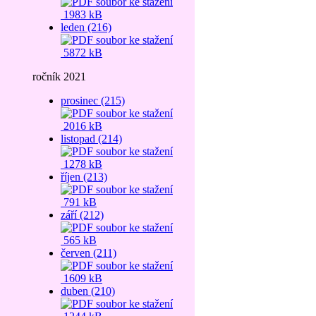
1983 kB
leden (216)
5872 kB
ročník 2021
prosinec (215)
2016 kB
listopad (214)
1278 kB
říjen (213)
791 kB
září (212)
565 kB
červen (211)
1609 kB
duben (210)