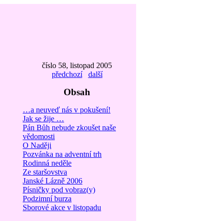
číslo 58, listopad 2005
předchozí
další
Obsah
…a neuveď nás v pokušení!
Jak se žije …
Pán Bůh nebude zkoušet naše
vědomosti
O Naději
Pozvánka na adventní trh
Rodinná neděle
Ze staršovstva
Janské Lázně 2006
Písničky pod vobraz(y)
Podzimní burza
Sborové akce v listopadu