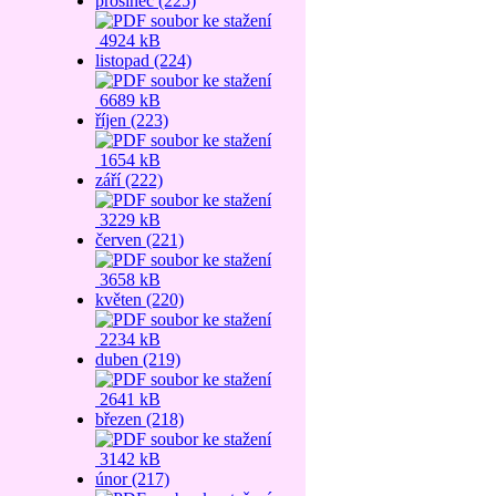
prosinec (225)
4924 kB
listopad (224)
6689 kB
říjen (223)
1654 kB
září (222)
3229 kB
červen (221)
3658 kB
květen (220)
2234 kB
duben (219)
2641 kB
březen (218)
3142 kB
únor (217)