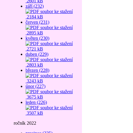
2601 kB
září (232)
2184 kB
červen (231)
2895 kB
květen (230)
2721 kB
duben (229)
2803 kB
březen (228)
3243 kB
únor (227)
3675 kB
leden (226)
3507 kB
ročník 2022