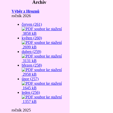
Archiv
Výběr z Hroznů
ročník 2026
červen (261)
3858 kB
květen (260)
2699 kB
duben (259)
3131 kB
březen (258)
2958 kB
únor (257)
1645 kB
leden (256)
1357 kB
ročník 2025