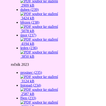
2909 kB
duben (239)
3424 kB
březen (238)
5078 kB
únor (237)
4194 kB
leden (236)
3850 kB
ročník 2023
prosinec (235)
3124 kB
listopad (234)
2587 kB
říjen (233)