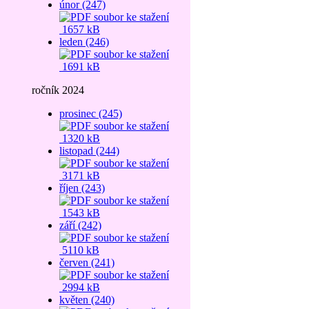
únor (247)
1657 kB
leden (246)
1691 kB
ročník 2024
prosinec (245)
1320 kB
listopad (244)
3171 kB
říjen (243)
1543 kB
září (242)
5110 kB
červen (241)
2994 kB
květen (240)