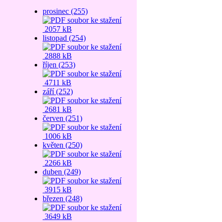
prosinec (255)
2057 kB
listopad (254)
2888 kB
říjen (253)
4711 kB
září (252)
2681 kB
červen (251)
1006 kB
květen (250)
2266 kB
duben (249)
3915 kB
březen (248)
3649 kB