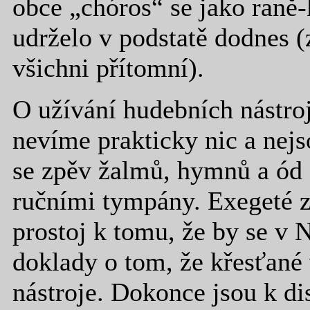
obce „chóros“ se jako raně
udrželo v podstatě dodnes 
všichni přítomní).
O užívání hudebních nástro
nevíme prakticky nic a nejs
se zpěv žalmů, hymnů a ód 
ručními tympány. Exegeté z
prostoj k tomu, že by se v
doklady o tom, že křesťané 
nástroje. Dokonce jsou k di