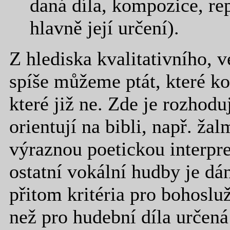
daná díla, kompozice, rep
hlavně její určení).
Z hlediska kvalitativního, 
spíše můžeme ptát, které k
které již ne. Zde je rozhoduj
orientují na bibli, např. žal
výraznou poetickou interpre
ostatní vokální hudby je dá
přitom kritéria pro bohoslu
než pro hudební díla určen