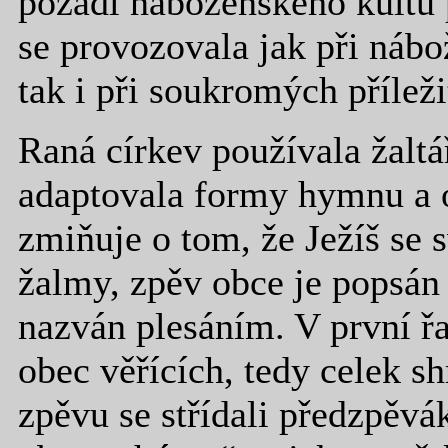
pozadí náboženského kultu
se provozovala jak při náb
tak i při soukromých příleži
Raná církev používala žaltá
adaptovala formy hymnu a ó
zmiňuje o tom, že Ježíš se
žalmy, zpěv obce je popsán 
nazván plesáním. V první ř
obec věřících, tedy celek 
zpěvu se střídali předzpěvá