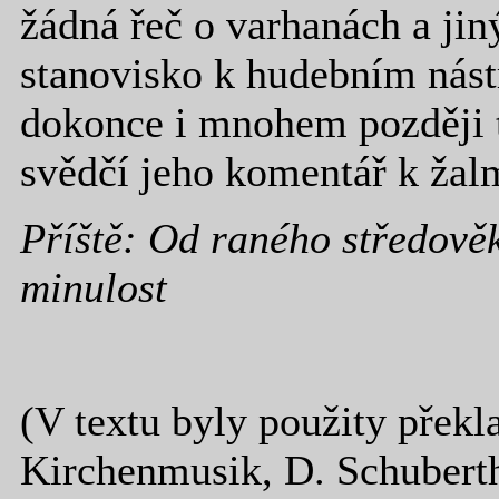
žádná řeč o varhanách a jin
stanovisko k hudebním nást
dokonce i mnohem později t
svědčí jeho komentář k ža
Příště: Od raného středově
minulost
(V textu byly použity překla
Kirchenmusik, D. Schubert