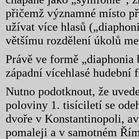
přičemž významné místo př
užívat více hlasů („diaphoni
většímu rozdělení úkolů mez
Právě ve formě „diaphonia b
západní vícehlasé hudební 
Nutno podotknout, že uvede
poloviny 1. tisíciletí se o
dvoře v Konstantinopoli, a
pomaleji a v samotném Římě 