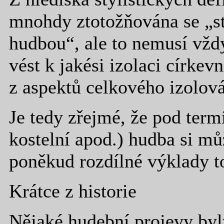
mnohdy ztotožňována se „s
hudbou“, ale to nemusí vždy
vést k jakési izolaci církev
z aspektů celkového izolová
Je tedy zřejmé, že pod ter
kostelní apod.) hudba si 
poněkud rozdílné výklady t
Krátce z historie
Nějaké hudební projevy byly