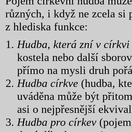
Pojem církevní hudba může 
různých, i když ne zcela si
z hlediska funkce:
Hudba, která zní v církvi
kostela nebo další sboro
přímo na mysli druh pořá
Hudba církve
(hudba, kte
uváděna může být přitom 
asi o nejpřesnější ekviva
Hudba pro církev
(pojem,