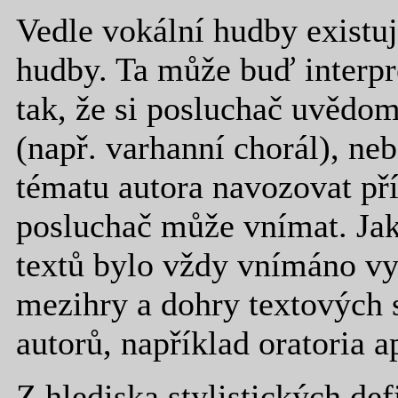
Vedle vokální hudby existuj
hudby. Ta může buď interpr
tak, že si posluchač uvědom
(např. varhanní chorál), ne
tématu autora navozovat př
posluchač může vnímat. Jak
textů bylo vždy vnímáno vy
mezihry a dohry textových s
autorů, například oratoria a
Z hlediska stylistických de