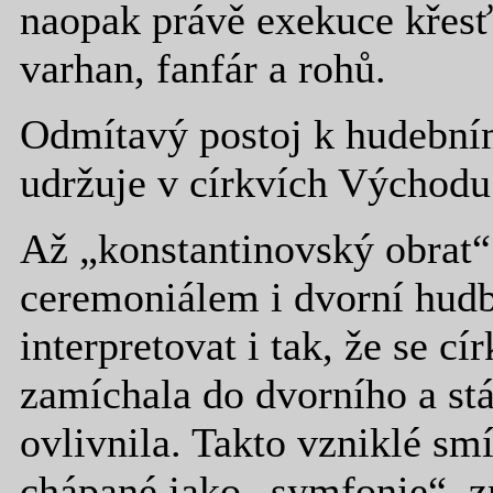
naopak právě exekuce křesť
varhan, fanfár a rohů.
Odmítavý postoj k hudebním
udržuje v církvích Východu
Až „konstantinovský obrat“
ceremoniálem i dvorní hudb
interpretovat i tak, že se 
zamíchala do dvorního a st
ovlivnila. Takto vzniklé sm
chápané jako „symfonie“, z