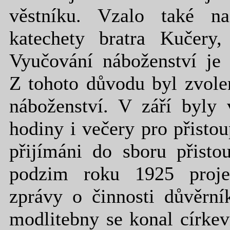
věstníku. Vzalo také n
katechety bratra Kučery
Vyučování náboženství je 
Z tohoto důvodu byl zvole
náboženství. V září byly 
hodiny i večery pro přistou
přijímáni do sboru přisto
podzim roku 1925 projed
zprávy o činnosti důvěrní
modlitebny se konal círke