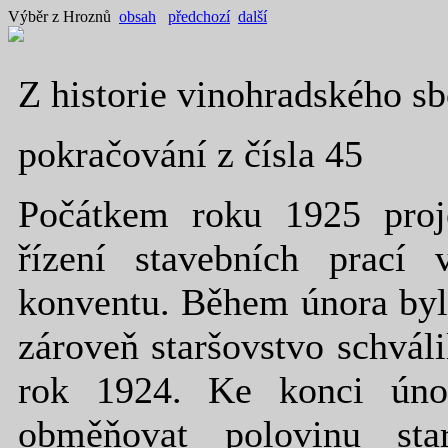
Výběr z Hroznů
obsah
předchozí
další
Z historie vinohradského s
pokračování z čísla 45
Počátkem roku 1925 proje
řízení stavebních prací v
konventu. Během února byl
zároveň staršovstvo schvál
rok 1924. Ke konci únor
obměňovat polovinu star