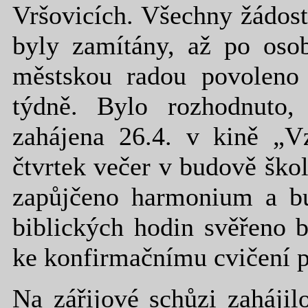
Vršovicích. Všechny žádost
byly zamítány, až po osob
městskou radou povoleno 
týdně. Bylo rozhodnuto,
zahájena 26.4. v kině „V
čtvrtek večer v budově ško
zapůjčeno harmonium a b
biblických hodin svěřeno 
ke konfirmačnímu cvičení p
Na zářijové schůzi zahájil