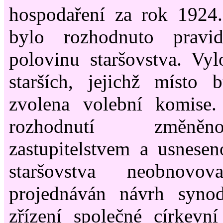
hospodaření za rok 1924
bylo rozhodnuto pravi
polovinu staršovstva. Vy
starších, jejichž místo
zvolena volební komise.
rozhodnutí změně
zastupitelstvem a usnese
staršovstva neobnovo
projednáván návrh syno
zřízení společné církevn