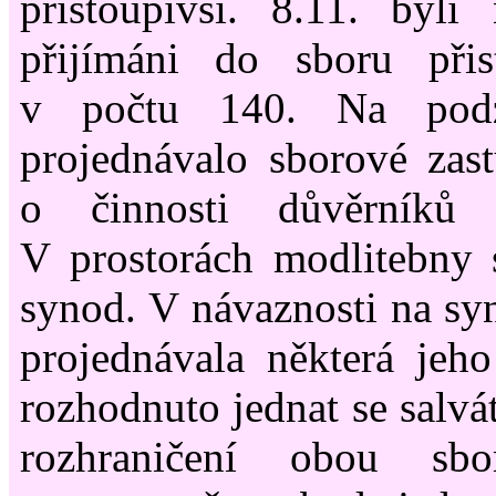
přistoupivší. 8.11. byli
přijímáni do sboru přis
v počtu 140. Na pod
projednávalo sborové zast
o činnosti důvěrníků 
V prostorách modlitebny 
synod. V návaznosti na syn
projednávala některá jeh
rozhodnuto jednat se salv
rozhraničení obou sb