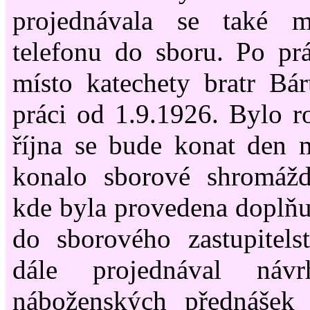
projednávala se také m
telefonu do sboru. Po pr
místo katechety bratr Bárt
práci od 1.9.1926. Bylo r
října se bude konat den 
konalo sborové shromážd
kde byla provedena doplňuj
do sborového zastupitels
dále projednával náv
náboženských přednášek 