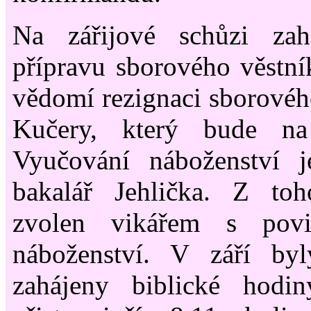
Na zářijové schůzi zahá
přípravu sborového věstní
vědomí rezignaci sborového
Kučery, který bude na
Vyučování náboženství j
bakalář Jehlička. Z to
zvolen vikářem s povi
náboženství. V září byl
zahájeny biblické hodi