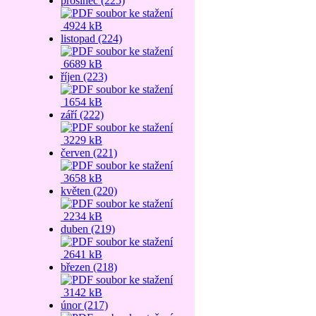
prosinec (225)
4924 kB
listopad (224)
6689 kB
říjen (223)
1654 kB
září (222)
3229 kB
červen (221)
3658 kB
květen (220)
2234 kB
duben (219)
2641 kB
březen (218)
3142 kB
únor (217)