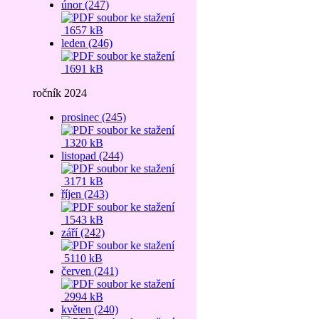
únor (247)
1657 kB
leden (246)
1691 kB
ročník 2024
prosinec (245)
1320 kB
listopad (244)
3171 kB
říjen (243)
1543 kB
září (242)
5110 kB
červen (241)
2994 kB
květen (240)