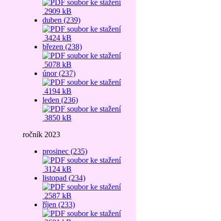
2909 kB
duben (239)
3424 kB
březen (238)
5078 kB
únor (237)
4194 kB
leden (236)
3850 kB
ročník 2023
prosinec (235)
3124 kB
listopad (234)
2587 kB
říjen (233)