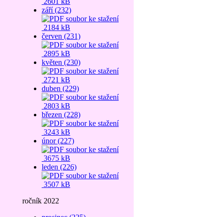
2601 kB
září (232)
2184 kB
červen (231)
2895 kB
květen (230)
2721 kB
duben (229)
2803 kB
březen (228)
3243 kB
únor (227)
3675 kB
leden (226)
3507 kB
ročník 2022