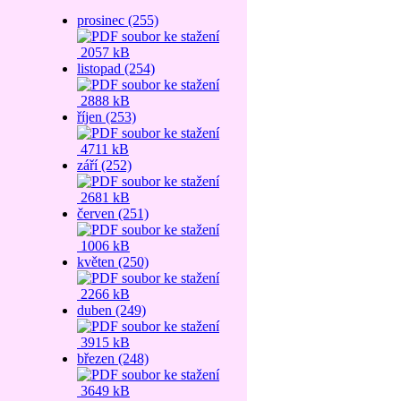
prosinec (255)
2057 kB
listopad (254)
2888 kB
říjen (253)
4711 kB
září (252)
2681 kB
červen (251)
1006 kB
květen (250)
2266 kB
duben (249)
3915 kB
březen (248)
3649 kB