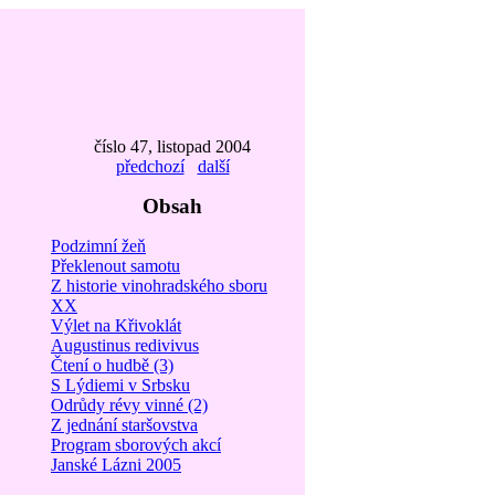
číslo 47, listopad 2004
předchozí
další
Obsah
Podzimní žeň
Překlenout samotu
Z historie vinohradského sboru
XX
Výlet na Křivoklát
Augustinus redivivus
Čtení o hudbě (3)
S Lýdiemi v Srbsku
Odrůdy révy vinné (2)
Z jednání staršovstva
Program sborových akcí
Janské Lázni 2005