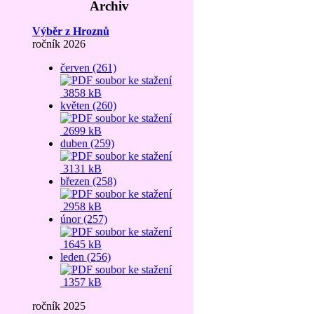
Archiv
Výběr z Hroznů
ročník 2026
červen (261)
3858 kB
květen (260)
2699 kB
duben (259)
3131 kB
březen (258)
2958 kB
únor (257)
1645 kB
leden (256)
1357 kB
ročník 2025