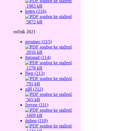
1983 kB
leden (216)
5872 kB
ročník 2021
prosinec (215)
2016 kB
listopad (214)
1278 kB
říjen (213)
791 kB
září (212)
565 kB
červen (211)
1609 kB
duben (210)