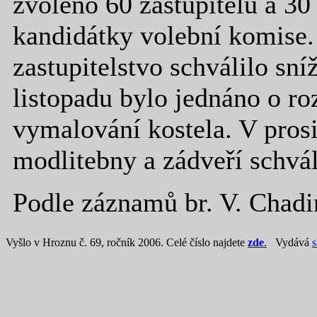
zvoleno 60 zastupitelů a 30
kandidátky volební komise.
zastupitelstvo schválilo sní
listopadu bylo jednáno o ro
vymalování kostela. V pros
modlitebny a zádveří schvál
Podle záznamů br. V. Chad
Vyšlo v Hroznu č. 69, ročník 2006. Celé číslo najdete
zde
.
Vydává