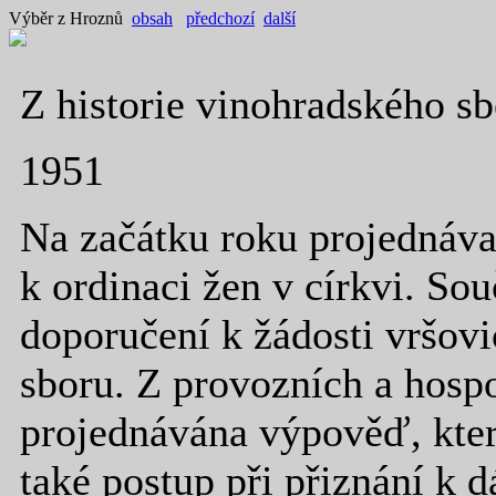
Výběr z Hroznů
obsah
předchozí
další
Z historie vinohradského s
1951
Na začátku roku projednáva
k ordinaci žen v církvi. So
doporučení k žádosti vršov
sboru. Z provozních a hosp
projednávána výpověď, kter
také postup při přiznání k 