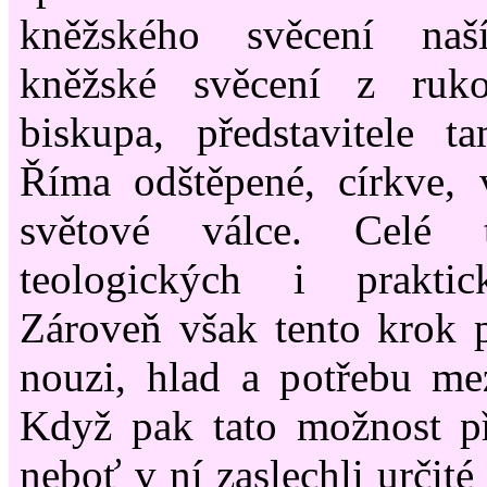
kněžského svěcení naší
kněžské svěcení z ruko
biskupa, představitele t
Říma odštěpené, církve, 
světové válce. Cel
teologických i praktic
Zároveň však tento krok p
nouzi, hlad a potřebu me
Když pak tato možnost při
neboť v ní zaslechli určit