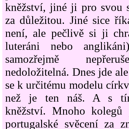
kněžství, jiné ji pro svou
za důležitou. Jiné sice řík
není, ale pečlivě si ji chr
luteráni nebo anglikáni
samozřejmě nepřeruš
nedoložitelná. Dnes jde ale
se k určitému modelu církv
než je ten náš. A s tí
kněžství. Mnoho kolegů 
portugalské svěcení za z