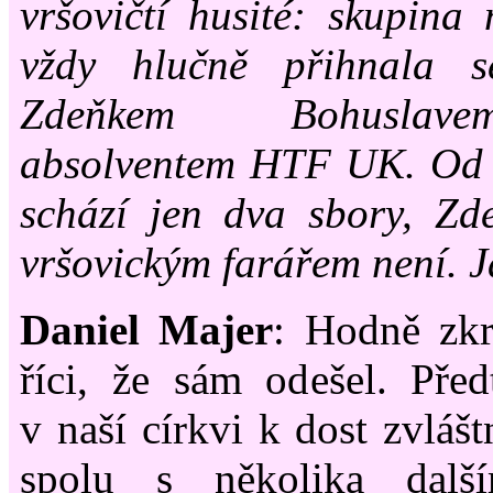
vršovičtí husité: skupina 
vždy hlučně přihnala 
Zdeňkem Bohuslav
absolventem HTF UK. Od l
schází jen dva sbory, Zd
vršovickým farářem není. J
Daniel Majer
: Hodně zkr
říci, že sám odešel. Pře
v naší církvi k dost zvlášt
spolu s několika další