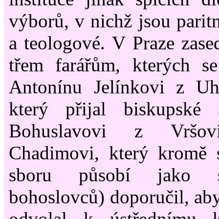
výborů, v nichž jsou paritn
a teologové. V Praze zase
třem farářům, kterých se
Antonínu Jelínkovi z Uhl
který přijal biskupské
Bohuslavovi z Vršo
Chadimovi, který kromě 
sboru působí jako sp
bohoslovců) doporučil, aby
odvolal k ústřednímu 