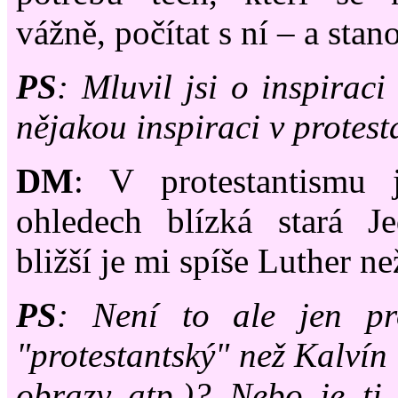
vážně, počítat s ní
–
a stano
PS
: Mluvil jsi o inspiraci 
nějakou inspiraci v protes
DM
: V protestantismu
ohledech blízká stará Je
bližší je mi spíše Luther ne
PS
: Není to ale jen pr
"protestantský" než Kalvín 
obrazy atp.)? Nebo je ti 