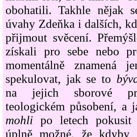
obohatili. Takhle nějak 
úvahy Zdeňka i dalších, kd
přijmout svěcení. Přemýš
získali pro sebe nebo pr
momentálně znamená je
spekulovat, jak se to
býv
na jejich sborové pr
teologickém působení, a 
mohli
po letech pokusit z
úplně možné, že kdyby 