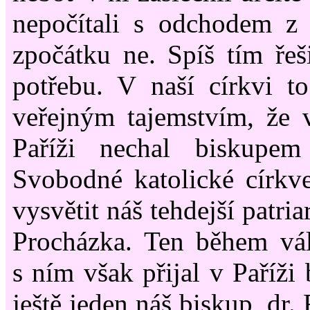
nepočítali s odchodem z
zpočátku ne. Spíš tím řeši
potřebu. V naší církvi t
veřejným tajemstvím, že 
Paříži nechal biskupe
Svobodné katolické církve
vysvětit náš tehdejší patri
Procházka. Ten během vál
s ním však přijal v Paříži
ještě jeden náš biskup, dr. 