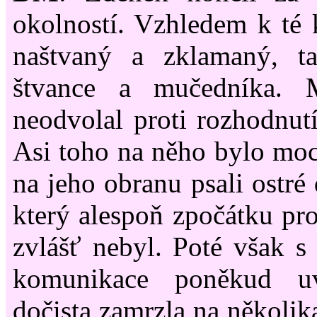
okolností. Vzhledem k té
naštvaný a zklamaný, t
štvance a mučedníka. 
neodvolal proti rozhodnut
Asi toho na něho bylo moc.
na jeho obranu psali ostré
který alespoň zpočátku pro
zvlášť nebyl. Poté však s
komunikace poněkud uv
dočista zamrzla na několik