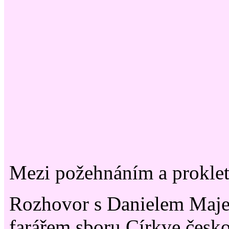
Mezi požehnáním a prokle
Rozhovor s Danielem Maje
farářem sboru Církve česk