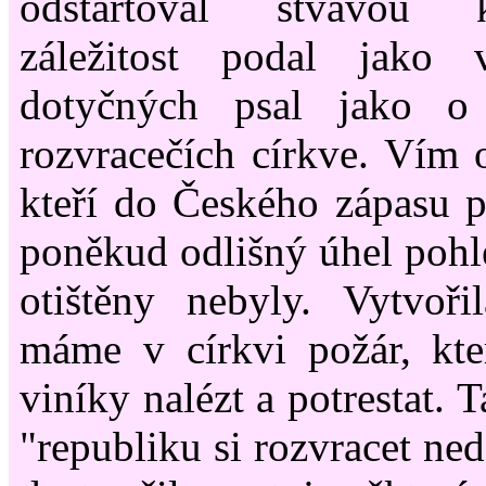
odstartoval štvavou
záležitost podal jako 
dotyčných psal jako o 
rozvracečích církve. Vím o
kteří do Českého zápasu ps
poněkud odlišný úhel pohle
otištěny nebyly. Vytvoři
máme v církvi požár, kter
viníky nalézt a potrestat. 
"republiku si rozvracet ne