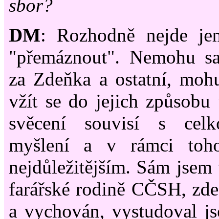
sbor?
DM
: Rozhodně nejde je
"přemáznout". Nemohu s
za Zdeňka a ostatní, moh
vžít se do jejich způsobu 
svěcení souvisí s cel
myšlení a v rámci toho
nejdůležitějším. Sám jsem 
farářské rodině CČSH, zde
a vychován, vystudoval js