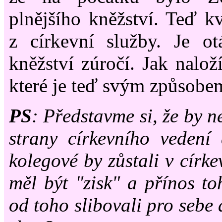
plnějšího kněžství. Teď k
z církevní služby. Je ot
kněžství zúročí. Jak nalož
které je teď svým způsobe
PS
: Představme si, že by n
strany církevního vedení
kolegové by zůstali v círk
měl být "zisk" a přínos to
od toho slibovali pro sebe 