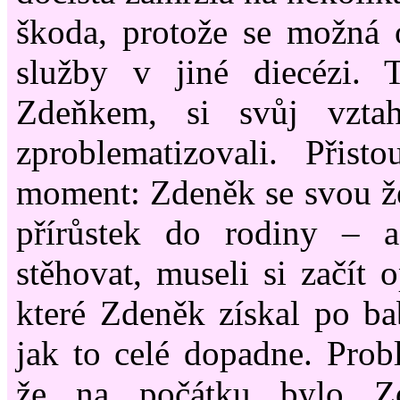
škoda, protože se možná 
služby v jiné diecézi. T
Zdeňkem, si svůj vzta
zproblematizovali. Přisto
moment: Zdeněk se svou ž
přírůstek do rodiny
–
a 
stěhovat, museli si začít 
které Zdeněk získal po bab
jak to celé dopadne. Pro
že na počátku bylo Zd