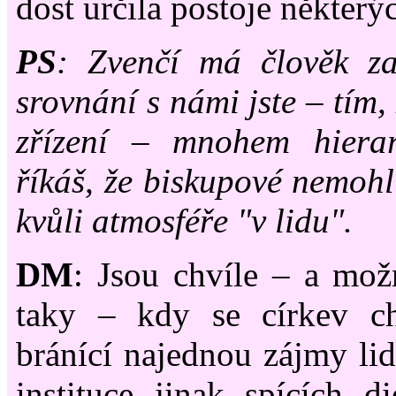
dost určila postoje některý
PS
: Zvenčí má člověk za
srovnání s námi jste
–
tím,
zřízení
–
mnohem hierarc
říkáš, že biskupové nemohl
kvůli atmosféře "v lidu".
DM
: Jsou chvíle
–
a možn
taky
–
kdy se církev ch
bránící najednou zájmy lid
instituce jinak spících d