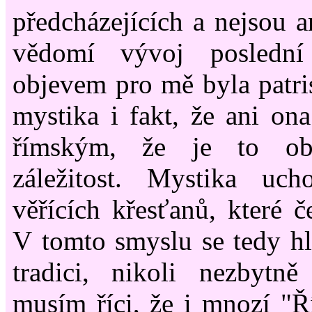
předcházejících a nejsou a
vědomí vývoj poslední
objevem pro mě byla patris
mystika i fakt, že ani on
římským, že je to obe
záležitost. Mystika uch
věřících křesťanů, které č
V tomto smyslu se tedy hl
tradici, nikoli nezbytn
musím říci, že i mnozí "