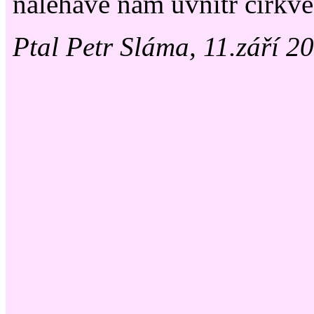
naléhavě nám uvnitř církve
Ptal Petr Sláma, 11.září 2