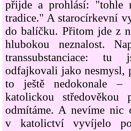
přijde a prohlásí: "tohle
tradice." A starocírkevní v
do balíčku. Přitom jde z n
hlubokou neznalost. Na
transsubstanciace: tu
odfajkovali jako nesmysl,
to ještě nedokonale
–
t
katolickou středověkou p
odmítáme. A nevíme nic o
v katolictví vyvíjelo p