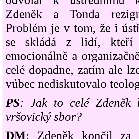
Zdeněk a Tonda rezign
Problém je v tom, že i úst
se skládá z lidí, kteř
emocionálně a organizačně
celé dopadne, zatím ale lze
vůbec nediskutovalo teolog
PS
: Jak to celé Zdeněk 
vršovický sbor?
DM
: Zdeněk končil za 