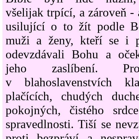
všelijak trpící, a zároveň - 
usilující o to žít podle B
muži a ženy, kteří se i 
odevzdávali Bohu a oček
jeho zaslíbení. P
v blahoslavenstvích kl
plačících, chudých duch
pokojných, čistého srdc
spravedlnosti. Tiší se nev
proti bezpráví a nesprav