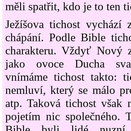
měli spatřit, kdo je to ten t
Ježíšova tichost vychází 
chápání. Podle Bible ticho
charakteru. Vždyť Nový z
jako ovoce Ducha sv
vnímáme tichost takto: ti
nemluví, který se málo pro
atp. Taková tichost však
pojetím nic společného. 
Bible byli lidé nuzní,