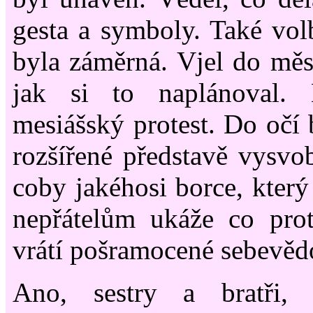
gesta a symboly. Také vol
byla záměrná. Vjel do měst
jak si to naplánoval.
mesiášský protest. Do očí b
rozšířené představě vysvob
coby jakéhosi borce, kter
nepřátelům ukáže co pr
vrátí pošramocené sebevěd
Ano, sestry a bratři,