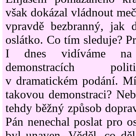
však dokázal vládnout meče
vpravdě bezbranný, jak 
oslátko. Co tím sleduje? P
I dnes vidíváme na a
demonstracích poli
v dramatickém podání. Mín
takovou demonstraci? Neb
tehdy běžný způsob dopravy?
Pán nenechal poslat pro os
byl unaven. Věděl, co dě