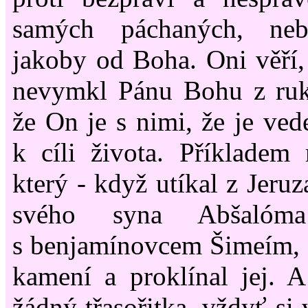
samých páchaných, neb
jakoby od Boha. Oni věří, 
nevymkl Pánu Bohu z ruko
že On je s nimi, že je ved
k cíli života. Příkladem
který - když utíkal z Jeru
svého syna Abšalóm
s benjamínovcem Šimeím, k
kamení a proklínal jej. 
žádný třasořitka, vždyť si