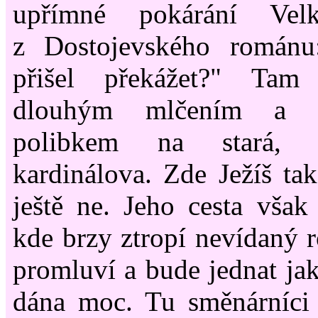
upřímné pokárání Velk
z Dostojevského románu
přišel překážet?" Tam
dlouhým mlčením a 
polibkem na stará, 
kardinálova. Zde Ježíš ta
ještě ne. Jeho cesta vša
kde brzy ztropí nevídaný 
promluví a bude jednat jak
dána moc. Tu směnárníci 