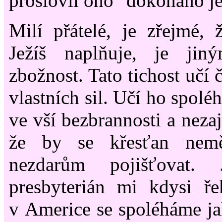
proslovil ono "dokonáno je
Milí přátelé, je zřejmé, ž
Ježíš naplňuje, je ji
zbožnost. Tato tichost učí 
vlastních sil. Učí ho spolé
ve vší bezbrannosti a nezaj
že by se křesťan nemě
nezdarům pojišťovat. 
presbyterián mi kdysi ře
v Americe se spoléháme ja