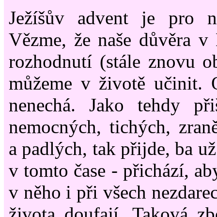
Ježíšův advent je pro 
Vězme, že naše důvěra v N
rozhodnutí (stále znovu o
můžeme v životě učinit. 
nenechá. Jako tehdy při
nemocných, tichých, zran
a padlých, tak přijde, ba už
v tomto čase - přichází, ab
v něho i při všech nezdare
života doufají. Taková z