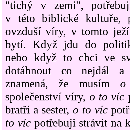
"tichý v zemi", potřebu
v této biblické kultuře,
ovzduší víry, v tomto je
bytí. Když jdu do politi
nebo když to chci ve s
dotáhnout co nejdál a
znamená, že musím
o
společenství víry,
o to víc
p
bratří a sester,
o to víc
potře
to víc
potřebuji strávit na 