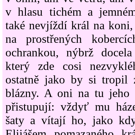
v hlasu tichém a jemné
také nevjíždí král na koni
na prostřených kobercí
ochrankou, nýbrž docela
který zde cosi nezvyklé
ostatně jako by si tropil 
blázny. A oni na tu jeho
přistupují: vždyť mu ház
šaty a vítají ho, jako kdy
Elijášem pomazaného kr