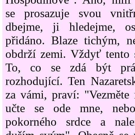
se prosazuje svou vnit
dbejme, ji hledejme, o
přidáno. Blaze tichým, n
obdrží zemi. Vždyť tento s
To, co se zdá být prá
rozhodující. Ten Nazaretsk
za vámi, praví: "Vezměte
učte se ode mne, nebo
pokorného srdce a nale