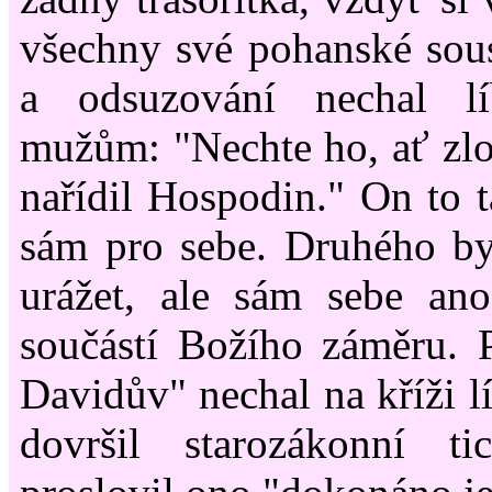
všechny své pohanské souse
a odsuzování nechal l
mužům: "Nechte ho, ať zlo
nařídil Hospodin." On to ta
sám pro sebe. Druhého by
urážet, ale sám sebe ano
součástí Božího záměru. 
Davidův" nechal na kříži l
dovršil starozákonní ti