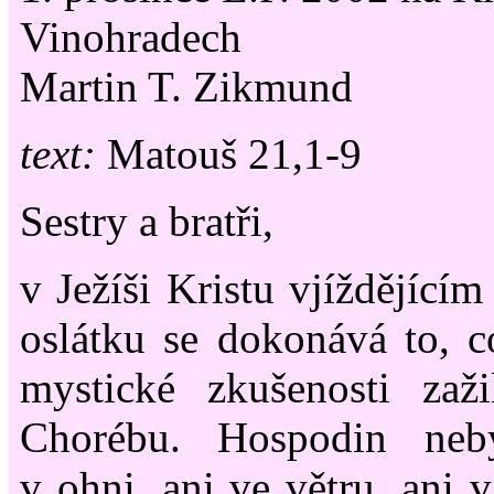
Vinohradech
Martin T. Zikmund
text:
Matouš 21,1-9
Sestry a bratři,
v Ježíši Kristu vjíždějící
oslátku se dokonává to, 
mystické zkušenosti zaž
Chorébu. Hospodin neb
v ohni, ani ve větru, ani 