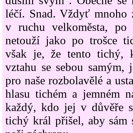
duším svým". Obecně se m
léčí. Snad. Vždyť mnoho 
v ruchu velkoměsta, po
netouží jako po trošce tic
však je, že tento tichý,
vztahu se sebou samým, j
pro naše rozbolavělé a ust
hlasu tichém a jemném na
každý, kdo jej v důvěře s
tichý král přišel, aby sám