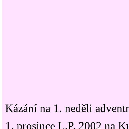
Kázání na 1. neděli advent
1. prosince L.P. 2002 na K