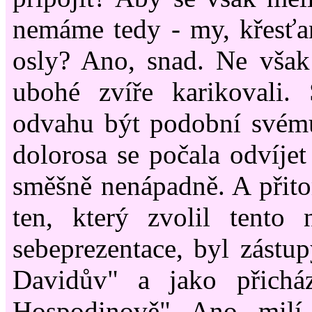
nemáme tedy - my, křesťan
osly? Ano, snad. Ne však
ubohé zvíře karikovali
odvahu být podobní svému
dolorosa se počala odvíjet
směšně nenápadně. A přitom
ten, který zvolil tento 
sebeprezentace, byl zástup
Davidův" a jako přichá
Hospodinově". Ano, milí 