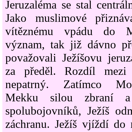
Jeruzaléma se stal centrál
Jako muslimové přizná
vítěznému vpádu do M
význam, tak již dávno př
považovali Ježíšovu jeru
za předěl. Rozdíl mezi
nepatrný. Zatímco M
Mekku silou zbraní 
spolubojovníků, Ježíš od
záchranu. Ježíš vjíždí do 