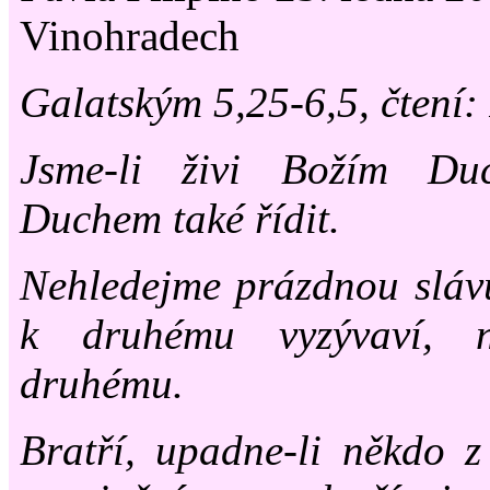
Vinohradech
Galatským 5,25-6,5, čtení: 
Jsme-li živi Božím Du
Duchem také řídit.
Nehledejme prázdnou sláv
k druhému vyzývaví, n
druhému.
Bratří, upadne-li někdo 