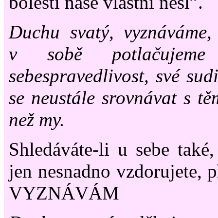
bolesti naše vlastní nesl”.
Duchu svatý, vyznáváme,
v sobě potlačujeme
sebespravedlivost, své sudi
se neustále srovnávat s tě
než my.
Shledáváte-li u sebe také,
jen nesnadno vzdorujete, p
VYZNÁVÁM