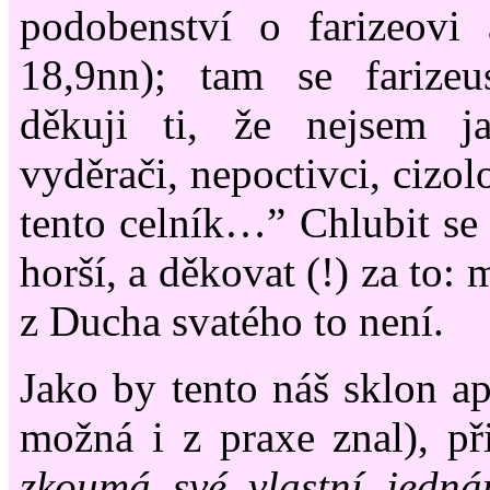
podobenství o farizeovi
18,9nn); tam se farize
děkuji ti, že nejsem ja
vyděrači, nepoctivci, cizol
tento celník…” Chlubit se 
horší, a děkovat (!) za to: m
z Ducha svatého to není.
Jako by tento náš sklon ap
možná i z praxe znal), př
zkoumá své vlastní jedná