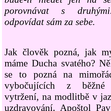
porovnávat s druhým
odpovídat sám za sebe.
Jak člověk pozná, jak my
máme Ducha svatého? Ně
se to pozná na mimořád
vybočujících z běžné 
vytržení, na modlitbě v ja
uzdravování. Apoštol Pav