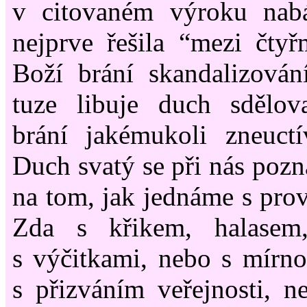
v citovaném výroku nab
nejprve řešila “mezi čty
Boží brání skandalizován
tuze libuje duch sdělova
brání jakémukoli zneuctí
Duch svatý se při nás pozná
na tom, jak jednáme s pro
Zda s křikem, halasem,
s výčitkami, nebo s mírnos
s přizváním veřejnosti, 