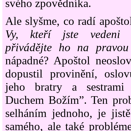
svého zpovědníka.
Ale slyšme, co radí apoštol
Vy, kteří jste vedeni
přivádějte ho na pravou 
nápadné? Apoštol neoslov
dopustil provinění, oslo
jeho bratry a sestrami
Duchem Božím”. Ten probl
selháním jednoho, je jis
samého, ale také problém