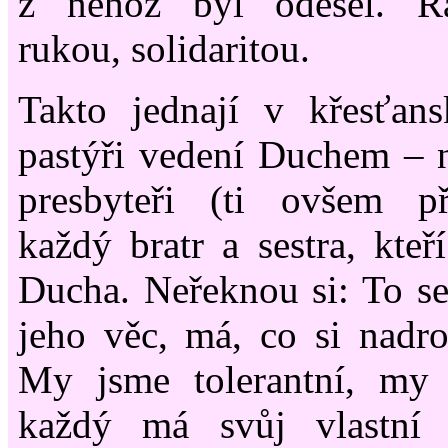
z něhož byl odešel. R
rukou, solidaritou.
Takto jednají v křesťans
pastýři vedení Duchem – ne
presbyteři (ti ovšem p
každý bratr a sestra, kteř
Ducha. Neřeknou si: To se 
jeho věc, má, co si nadro
My jsme tolerantní, my 
každý má svůj vlastní