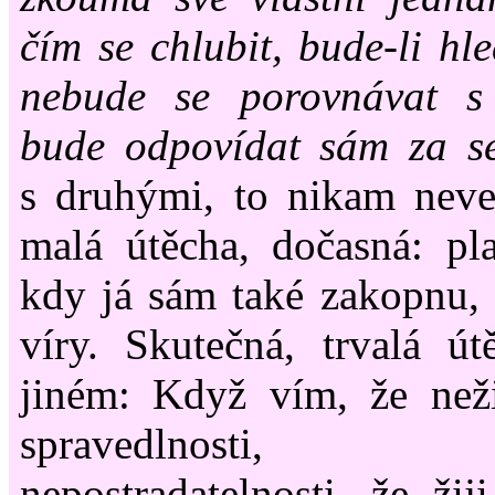
čím se chlubit, bude-li hl
nebude se porovnávat s
bude odpovídat sám za se
s druhými, to nikam neve
malá útěcha, dočasná: pla
kdy já sám také zakopnu, 
víry. Skutečná, trvalá ú
jiném: Když vím, že neži
spravedlnosti, 
nepostradatelnosti, že žij