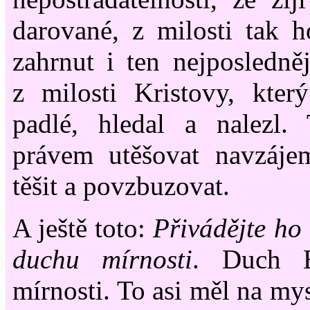
darované, z milosti tak h
zahrnut i ten nejposlednějš
z milosti Kristovy, kter
padlé, hledal a nalezl
právem utěšovat navzáje
těšit a povzbuzovat.
A ještě toto:
Přivádějte ho
duchu mírnosti
. Duch 
mírnosti. To asi měl na mys