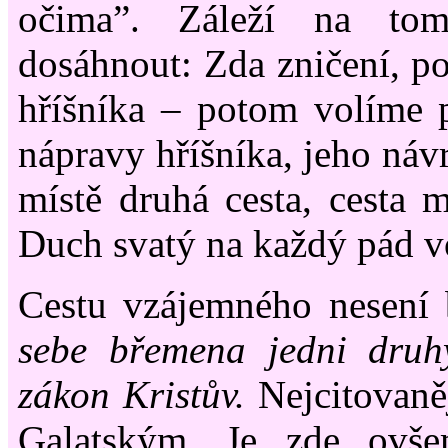
očima”. Záleží na to
dosáhnout: Zda zničení, po
hříšníka – potom volíme 
nápravy hříšníka, jeho náv
místě druhá cesta, cesta mí
Duch svatý na každý pád vo
Cestu vzájemného nesení
sebe břemena jedni druhý
zákon Kristův.
Nejcitovaněj
Galatským. Je zde ovš