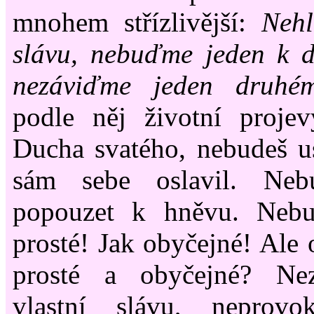
mnohem střízlivější:
Nehl
slávu, nebuďme jeden k d
nezáviďme jeden druhé
podle něj životní proje
Ducha svatého, nebudeš us
sám sebe oslavil. Neb
popouzet k hněvu. Nebu
prosté! Jak obyčejné! Ale 
prosté a obyčejné? Nez
vlastní slávu, neprov