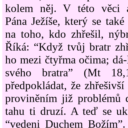
kolem něj. V této věci a
Pána Ježíše, který se také
na toho, kdo zhřešil, nýbr
Říká: “Když tvůj bratr zhř
ho mezi čtyřma očima; dá-li 
svého bratra” (Mt 18,
předpokládat, že zhřešivší
proviněním již problémů 
tahu ti druzí. A teď se uk
“vedeni Duchem Božím”. 