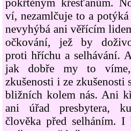
pokřtěným křesťanům. N
ví, nezamlčuje to a potýká 
nevyhýbá ani věřícím lidem
očkování, jež by doživ
proti hříchu a selhávání. 
jak dobře my to víme,
zkušenosti i ze zkušenosti 
bližních kolem nás. Ani kř
ani úřad presbytera, ku
člověka před selháním. I