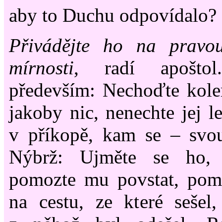
aby to Duchu odpovídalo?
Přivádějte ho na pravo
mírnosti
, radí apošto
především: Nechoďte kole
jakoby nic, nenechte jej l
v příkopě, kam se – svou
Nýbrž: Ujměte se ho, 
pomozte mu povstat, pomo
na cestu, ze které sešel,