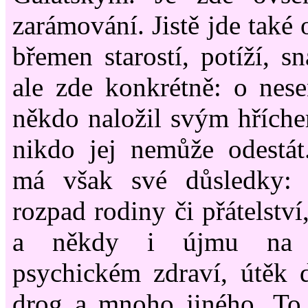
zarámování. Jistě jde také
břemen starostí, potíží, s
ale zde konkrétně: o nese
někdo naložil svým hříchem
nikdo jej nemůže odestát
má však své důsledky: 
rozpad rodiny či přátelstv
a někdy i újmu na 
psychickém zdraví, útěk 
drog a mnoho jiného. To 