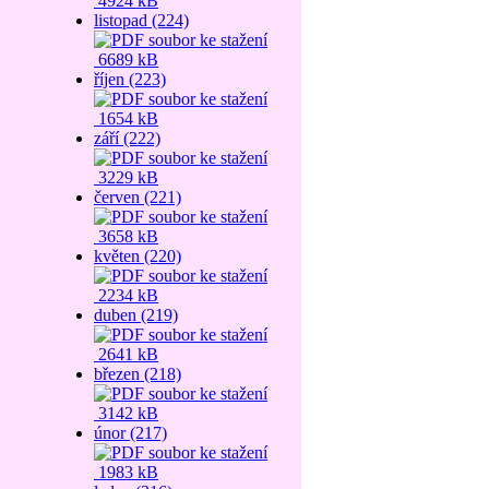
4924 kB
listopad (224)
6689 kB
říjen (223)
1654 kB
září (222)
3229 kB
červen (221)
3658 kB
květen (220)
2234 kB
duben (219)
2641 kB
březen (218)
3142 kB
únor (217)
1983 kB