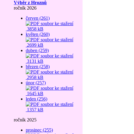
Výběr z Hroznů
ročník 2026
červen (261)
3858 kB
květen (260)
2699 kB
duben (259)
3131 kB
březen (258)
2958 kB
únor (257)
1645 kB
leden (256)
1357 kB
ročník 2025
prosinec (255)