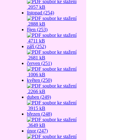
2057 kB
listopad (254)
2888 kB
říjen (253)
4711 kB
září (252)
2681 kB
červen (251)
1006 kB
květen (250)
2266 kB
duben (249)
3915 kB
březen (248)
3649 kB
únor (247)