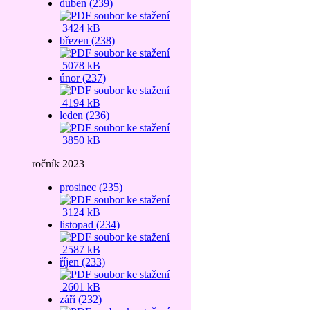
duben (239)
3424 kB
březen (238)
5078 kB
únor (237)
4194 kB
leden (236)
3850 kB
ročník 2023
prosinec (235)
3124 kB
listopad (234)
2587 kB
říjen (233)
2601 kB
září (232)