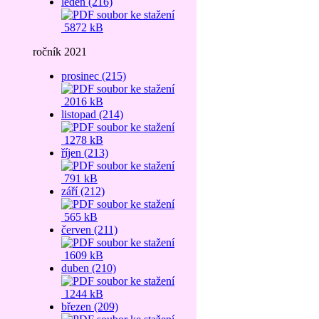
leden (216)
5872 kB
ročník 2021
prosinec (215)
2016 kB
listopad (214)
1278 kB
říjen (213)
791 kB
září (212)
565 kB
červen (211)
1609 kB
duben (210)
1244 kB
březen (209)