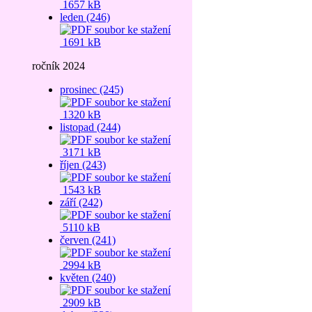
1657 kB
leden (246)
1691 kB
ročník 2024
prosinec (245)
1320 kB
listopad (244)
3171 kB
říjen (243)
1543 kB
září (242)
5110 kB
červen (241)
2994 kB
květen (240)
2909 kB