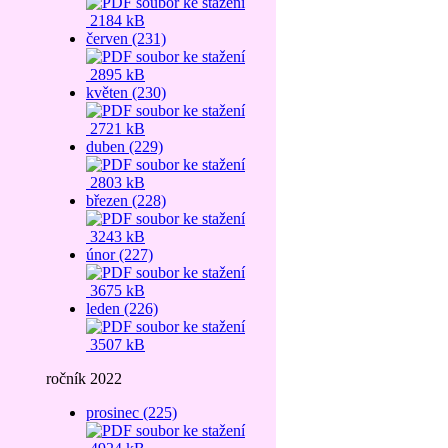
2184 kB
červen (231)
2895 kB
květen (230)
2721 kB
duben (229)
2803 kB
březen (228)
3243 kB
únor (227)
3675 kB
leden (226)
3507 kB
ročník 2022
prosinec (225)