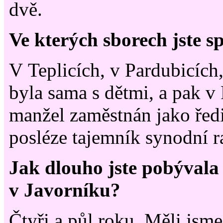
dvě.
Ve kterých sborech jste s
V Teplicích, v Pardubicích
byla sama s dětmi, a pak v 
manžel zaměstnán jako ředi
posléze tajemník synodní r
Jak dlouho jste pobývala
v Javorníku?
Čtyři a půl roku. Měli jsme