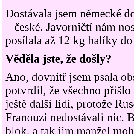
Dostávala jsem německé dop
– české. Javorničtí nám nosi
posílala až 12 kg balíky d
Věděla jste, že došly?
Ano, dovnitř jsem psala ob
potvrdil, že všechno přišlo
ještě další lidi, protože Ru
Franouzi nedostávali nic. 
blok, a tak jim manžel mo