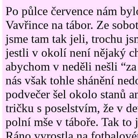
Po půlce července nám bylo
Vavřince na tábor. Ze sobot
jsme tam tak jeli, trochu js
jestli v okolí není nějaký 
abychom v neděli nešli “za 
nás však tohle shánění ned
podvečer šel okolo stanů a
tričku s poselstvím, že v d
polní mše v táboře. Tak to 
Ráno vyrostla na fotbalové