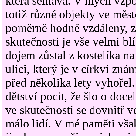
která selhává. V mých vzp
totiž různé objekty ve měst
poměrně hodně vzdáleny, z
skutečnosti je vše velmi b
dojem zůstal z kostelíka n
ulici, který je v církvi zná
před několika lety vyhořel
dětství pocit, že šlo o doce
ve skutečnosti se dovnitř 
málo lidí. V mé paměti však