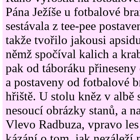
Pána Ježíše u fotbalové br
sestávala z tee-pee postave
takže tvořilo jakousi apsid
němž spočíval kalich a krab
pak od táboráku přineseny 
a postaveny od fotbalové 
hřiště. U stolu kněz v albě 
nesoucí obrázky stanů, a na
Vlevo Radbuza, vpravo les 
kázání o tom, jak nezáleží n