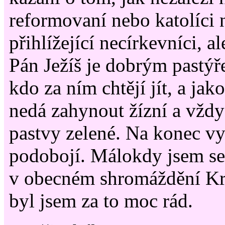
reformovaní nebo katolíci 
přihlížející necírkevníci, al
Pán Ježíš je dobrým pastýř
kdo za ním chtějí jít, a jak
nedá zahynout žízní a vždy
pastvy zelené. Na konec v
podobojí. Málokdy jsem se 
v obecném shromáždění Kri
byl jsem za to moc rád.