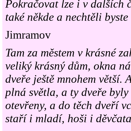
Pokračovat lze i v dalších č
také někde a nechtěli byst
Jimramov
Tam za městem v krásné zah
veliký krásný dům, okna n
dveře ještě mnohem větší. 
plná světla, a ty dveře byl
otevřeny, a do těch dveří v
staří i mladí, hoši i děvčata