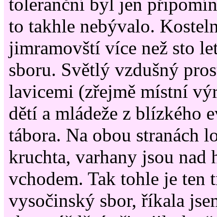
toleranční byl jen připomí
to takhle nebývalo. Kosteln
jimramovští více než sto le
sboru. Světlý vzdušný pros
lavicemi (zřejmě místní vý
dětí a mládeže z blízkého 
tábora. Na obou stranách lo
kruchta, varhany jsou nad
vchodem. Tak tohle je ten t
vysočinský sbor, říkala jse