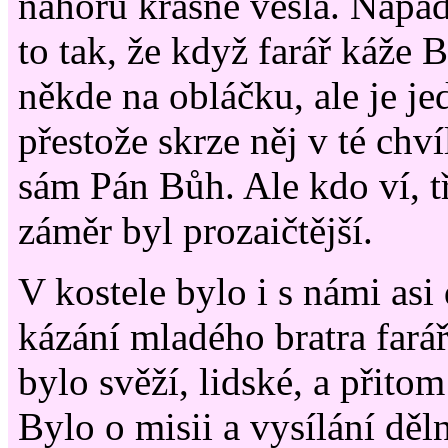
nahoru krásně vešla. Napad
to tak, že když farář káže 
někde na obláčku, ale je jed
přestože skrze něj v té chv
sám Pán Bůh. Ale kdo ví, 
záměr byl prozaičtější.
V kostele bylo i s námi asi
kázání mladého bratra far
bylo svěží, lidské, a přito
Bylo o misii a vysílání děl