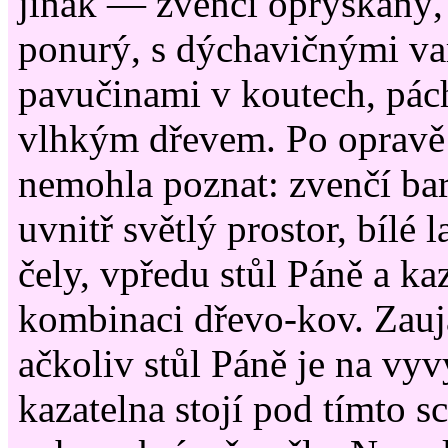
jinak — zvenčí oprýskaný, 
ponurý, s dýchavičnými va
pavučinami v koutech, pách
vlhkým dřevem. Po opravě 
nemohla poznat: zvenčí ba
uvnitř světlý prostor, bílé
čely, vpředu stůl Páně a ka
kombinaci dřevo-kov. Zauj
ačkoliv stůl Páně je na vy
kazatelna stojí pod tímto s