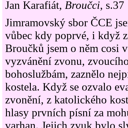
Jan Karafiát,
Broučci
, s.37
Jimramovský sbor ČCE jsem
vůbec kdy poprvé, i když z
Broučků jsem o něm cosi v
vyzvánění zvonu, zvoucíh
bohoslužbám, zaznělo nejp
kostela. Když se ozvalo ev
zvonění, z katolického kost
hlasy prvních písní za mo
varhan. Jejich zvuk bylo s