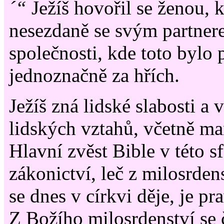
´“
Ježíš hovořil se ženou, k
nesezdaně se svým partnere
společnosti, kde toto bylo
jednoznačně za hřích.
Ježíš zná lidské slabosti a 
lidských vztahů, včetně ma
Hlavní zvěst Bible v této s
zákonictví, leč z milosrden
se dnes v církvi děje, je pr
Z Božího milosrdenství se 