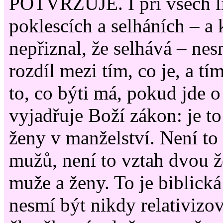
POTVRZUJE. I při všech l
poklescích a selháních – a 
nepřiznal, že selhává – nes
rozdíl mezi tím, co je, a tí
to, co býti má, pokud jde o
vyjadřuje Boží zákon: je t
ženy v manželství. Není to
mužů, není to vztah dvou ž
muže a ženy. To je biblická
nesmí být nikdy relativizo