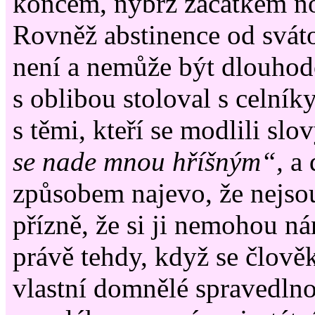
koncem, nýbrž začátkem no
Rovněž abstinence od sváto
není a nemůže být dlouho
s oblibou stoloval s celník
s těmi, kteří se modlili slov
se nade mnou hříšným“,
a 
způsobem najevo, že nejso
přízně, že si ji nemohou ná
právě tehdy, když se člověk
vlastní domnělé spravedlno