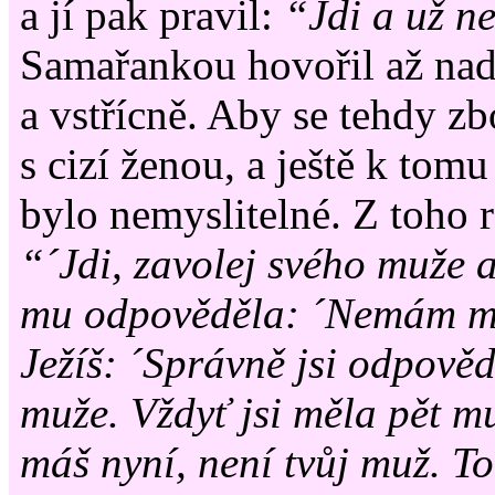
a jí pak pravil:
“Jdi a už n
Samařankou hovořil až na
a vstřícně. Aby se tehdy z
s cizí ženou, a ještě k tom
bylo nemyslitelné. Z toho r
“´Jdi, zavolej svého muže 
mu odpověděla: ´Nemám muž
Ježíš: ´Správně jsi odpově
muže. Vždyť jsi měla pět mu
máš nyní, není tvůj muž. To