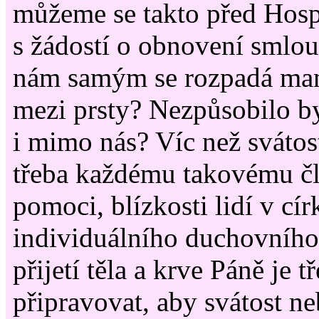
můžeme se takto před Hos
s žádostí o obnovení smlou
nám samým se rozpadá ma
mezi prsty? Nezpůsobilo b
i mimo nás? Víc než svátostí
třeba každému takovému čl
pomoci, blízkosti lidí v cír
individuálního duchovního 
přijetí těla a krve Páně je t
připravovat, aby svátost n