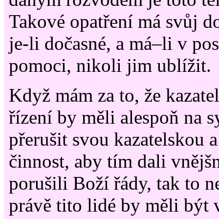
Takové opatření má svůj d
je-li dočasné, a má–li v p
pomoci, nikoli jim ublížit.
Když mám za to, že kazate
řízení by měli alespoň na 
přerušit svou kazatelskou a
činnost, aby tím dali vnějš
porušili Boží řády, tak to n
právě tito lidé by měli být