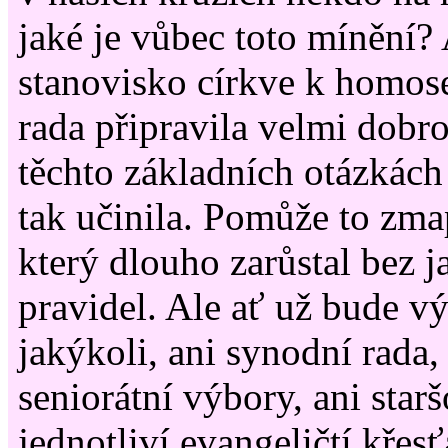
jaké je vůbec toto mínění? 
stanovisko církve k homos
rada připravila velmi dobr
těchto základních otázkách 
tak učinila. Pomůže to zma
který dlouho zarůstal bez 
pravidel. Ale ať už bude v
jakýkoli, ani synodní rada,
seniorátní výbory, ani starš
jednotliví evangeličtí křes