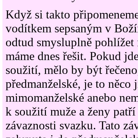
Když si takto připomeneme 
vodítkem sepsaným v Bož
odtud smysluplně pohlížet 
máme dnes řešit. Pokud jd
soužití, mělo by být řečeno
předmanželské, je to něco 
mimomanželské anebo nema
k soužití muže a ženy patř
závaznosti svazku. Tato zá