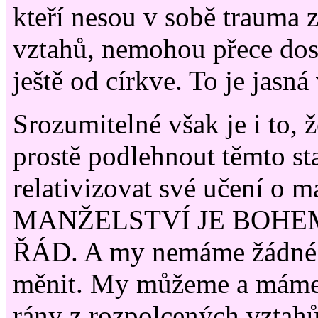
kteří nesou v sobě trauma 
vztahů, nemohou přece dos
ještě od církve. To je jasná
Srozumitelné však je i to, 
prostě podlehnout těmto st
relativizovat své učení o m
MANŽELSTVÍ JE BOHE
ŘÁD. A my nemáme žádné 
měnit. My můžeme a máme
rány z rozpolcených vztah