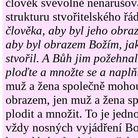
člověk svévolně nenarušov
strukturu stvořitelského řá
člověka, aby byl jeho obraz
aby byl obrazem Božím, ja
stvořil. A Bůh jim požehnal
ploďte a množte se a naplň
muž a žena společně moho
obrazem, jen muž a žena s
plodit a množit. To je jedn
vždy nosných vyjádření B