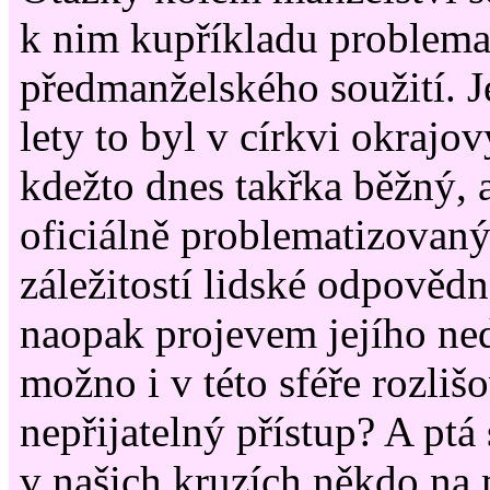
k nim kupříkladu problema
předmanželského soužití. J
lety to byl v církvi okrajo
kdežto dnes takřka běžný, 
oficiálně problematizovaný.
záležitostí lidské odpovědn
naopak projevem jejího ne
možno i v této sféře rozlišo
nepřijatelný přístup? A ptá 
v našich kruzích někdo na 