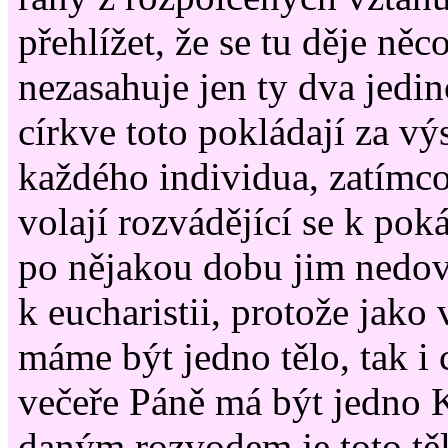
přehlížet, že se tu děje něc
nezasahuje jen ty dva jedin
církve toto pokládají za vý
každého individua, zatímco
volají rozvádějící se k pok
po nějakou dobu jim nedovo
k eucharistii, protože jako
máme být jedno tělo, tak i 
večeře Páně má být jedno K
daným rozvodem je toto tě