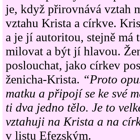
je, když přirovnává vztah 
vztahu Krista a církve. Kri
a je jí autoritou, stejně má
milovat a být jí hlavou. Ž
poslouchat, jako církev po
ženicha-Krista.
“Proto opus
matku a připojí se ke své 
ti dva jedno tělo. Je to velk
vztahuji na Krista a na cír
v listu Efezským.