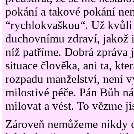
pokání a takové pokání ne
“rychlokvaškou“. Už kvůl
duchovnímu zdraví, jakož i
níž patříme. Dobrá zpráva j
situace člověka, ani ta, kte
rozpadu manželství, není v
milostivé péče. Pán Bůh ná
milovat a vést. To vězme jis
Zároveň nemůžeme nikdy ob