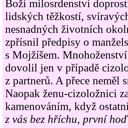
Boží milosrdenství dopros
lidských těžkostí, svíravýc
nesnadných životních okoln
zpřísnil předpisy o manžels
s Mojžíšem. Mnohoženství 
dovolil jen v případě cizol
z partnerů. A přece neměl 
Naopak ženu-cizoložnici za
kamenováním, když ostatn
z vás bez hříchu, první ho