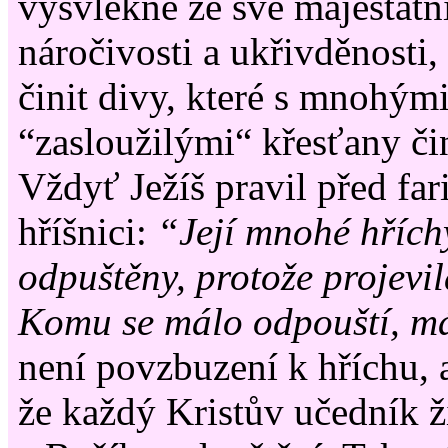
vysvlékne ze své majestátní
náročivosti a ukřivděnosti
činit divy, které s mnohým
“zasloužilými“ křesťany či
Vždyť Ježíš pravil před fari
hříšnici:
“Její mnohé hříchy
odpuštěny, protože projevil
Komu se málo odpouští, má
není povzbuzení k hříchu, 
že každý Kristův učedník ž