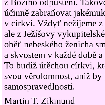
z Božího odpuštění. Tako
účinně zabraňovat jakémuk
v církvi. Vždyť nežijeme z 
ale z Ježíšovy vykupitelsk
oběť nebeského ženicha sm
a skvostem v každé době a 
To budiž útěchou církvi, kt
svou věrolomnost, aniž by
samospravedlnosti.
Martin T. Zikmund