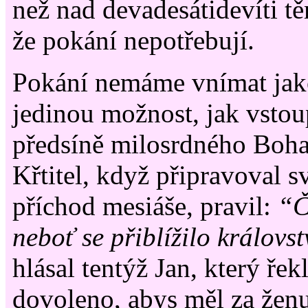
než nad devadesátidevíti těm
že pokání nepotřebují.
Pokání nemáme vnímat jako 
jedinou možnost, jak vsto
předsíně milosrdného Boha
Křtitel, když připravoval 
příchod mesiáše, pravil:
“Č
neboť se přiblížilo královs
hlásal tentýž Jan, který ře
dovoleno, abys měl za žen