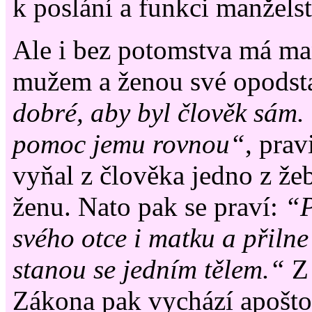
k poslání a funkci manželst
Ale i bez potomstva má ma
mužem a ženou své opodst
dobré, aby byl člověk sám
pomoc jemu rovnou“
, prav
vyňal z člověka jedno z žeb
ženu. Nato pak se praví:
“P
svého otce i matku a přilne
stanou se jedním tělem.“
Z 
Zákona pak vychází apoštol