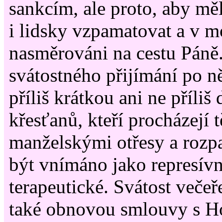
sankcím, ale proto, aby mě
i lidsky vzpamatovat a v m
nasměrováni na cestu Páně
svátostného přijímání po n
příliš krátkou ani ne příliš
křesťanů, kteří procházejí 
manželskými otřesy a rozp
být vnímáno jako represívn
terapeutické. Svátost večeře
také obnovou smlouvy s H