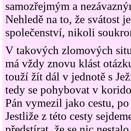
samozřejmým a nezávazný
Nehledě na to, že svátost j
společenství, nikoli soukro
V takových zlomových situ
má vždy znovu klást otázku
touží žít dál v jednotě s Je
tedy se pohybovat v korido
Pán vymezil jako cestu, po 
Jestliže z této cesty sejde
předstírat, že se nic nestalo