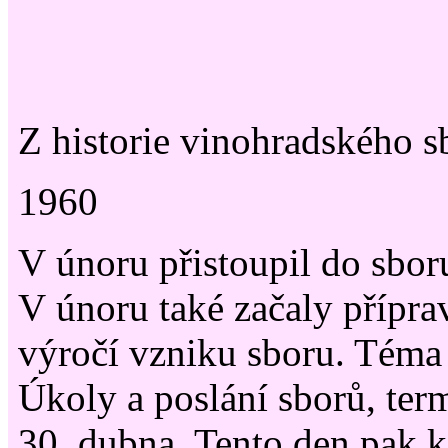
Z historie vinohradského 
1960
V únoru přistoupil do sbor
V únoru také začaly přípra
výročí vzniku sboru. Téma 
Úkoly a poslání sborů, ter
30. dubna. Tento den pak 