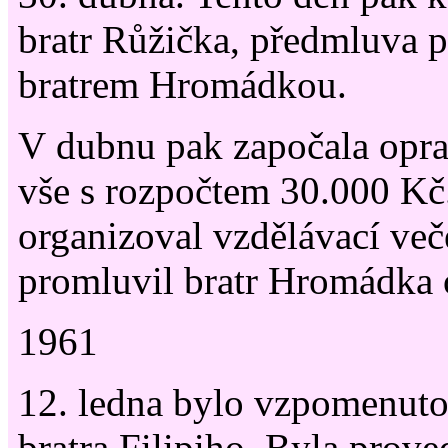
bratr Růžička, předmluva 
bratrem Hromádkou.
V dubnu pak započala oprav
vše s rozpočtem 30.000 Kč.
organizoval vzdělávací več
promluvil bratr Hromádka
1961
12. ledna bylo vzpomenuto
bratra Filipiho. Byla prov