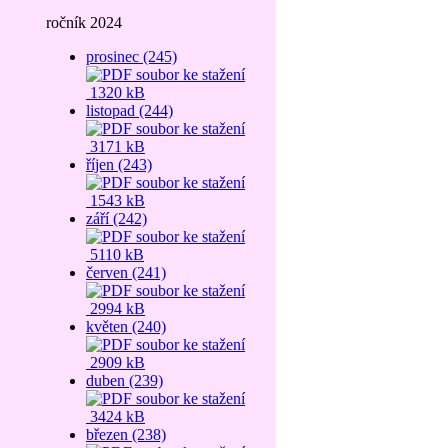
ročník 2024
prosinec (245)
1320 kB
listopad (244)
3171 kB
říjen (243)
1543 kB
září (242)
5110 kB
červen (241)
2994 kB
květen (240)
2909 kB
duben (239)
3424 kB
březen (238)