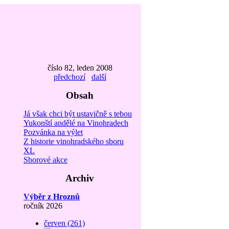
číslo 82, leden 2008
předchozí
další
Obsah
Já však chci být ustavičně s tebou
Yukonští andělé na Vinohradech
Pozvánka na výlet
Z historie vinohradského sboru
XL
Sborové akce
Archiv
Výběr z Hroznů
ročník 2026
červen (261)