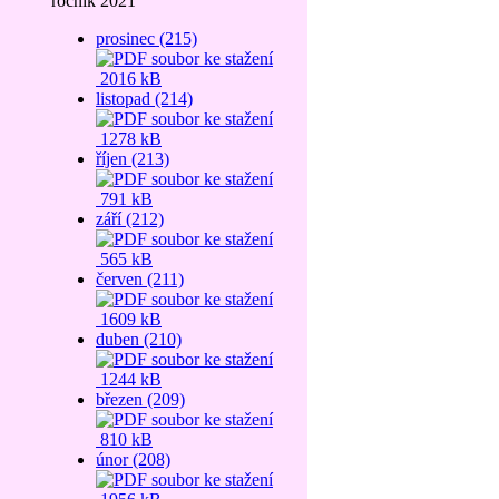
ročník 2021
prosinec (215)
2016 kB
listopad (214)
1278 kB
říjen (213)
791 kB
září (212)
565 kB
červen (211)
1609 kB
duben (210)
1244 kB
březen (209)
810 kB
únor (208)