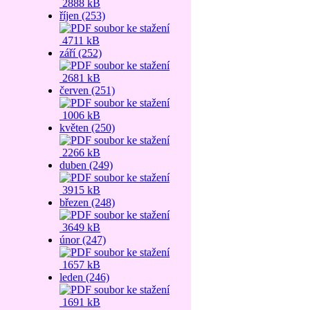
2888 kB
říjen (253)
4711 kB
září (252)
2681 kB
červen (251)
1006 kB
květen (250)
2266 kB
duben (249)
3915 kB
březen (248)
3649 kB
únor (247)
1657 kB
leden (246)
1691 kB