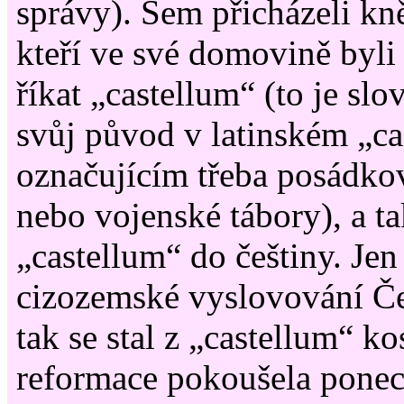
správy). Sem přicházeli kn
kteří ve své domovině byli
říkat „castellum“ (to je slo
svůj původ v latinském „c
označujícím třeba posádko
nebo vojenské tábory), a t
„castellum“ do češtiny. Jen
cizozemské vyslovování Č
tak se stal z „castellum“ ko
reformace pokoušela ponec