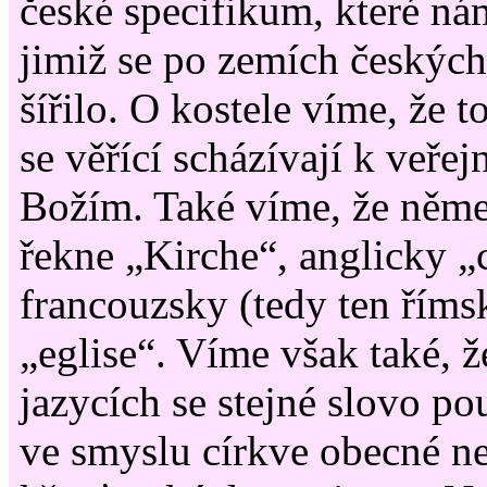
české specifikum, které ná
jimiž se po zemích českých
šířilo. O kostele víme, že t
se věřící scházívají k veř
Božím. Také víme, že něme
řekne „Kirche“, anglicky „
francouzsky (tedy ten říms
„eglise“. Víme však také, ž
jazycích se stejné slovo po
ve smyslu církve obecné n