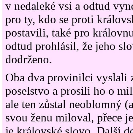
v nedaleké vsi a odtud vyn
pro ty, kdo se proti králo
postavili, také pro královn
odtud prohlásil, že jeho sl
dodrženo.
Oba dva provinilci vyslali 
poselstvo a prosili ho o mi
ale ten zůstal neoblomný (
svou ženu miloval, přece j
je královské slovo. Další d