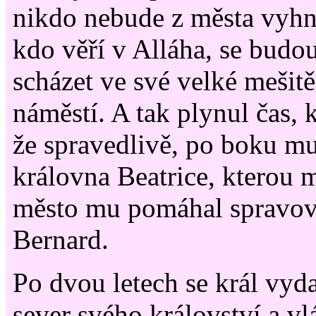
nikdo nebude z města vyhná
kdo věří v Alláha, se budo
scházet ve své velké mešit
náměstí. A tak plynul čas, k
že spravedlivě, po boku mu
královna Beatrice, kterou m
město mu pomáhal spravov
Bernard.
Po dvou letech se král vyda
sever svého království a v