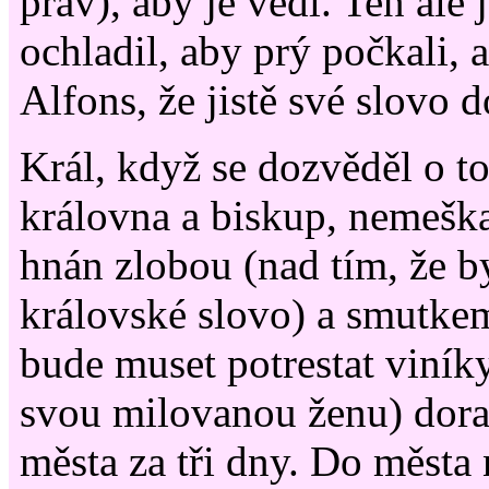
práv), aby je vedl. Ten ale 
ochladil, aby prý počkali, a
Alfons, že jistě své slovo d
Král, když se dozvěděl o t
královna a biskup, nemeška
hnán zlobou (nad tím, že b
královské slovo) a smutkem
bude muset potrestat viníky
svou milovanou ženu) dora
města za tři dny. Do města 