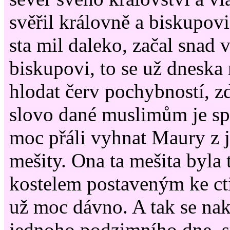
svěřil královně a biskupovi
sta mil daleko, začal snad 
biskupovi, to se už dneska
hlodat červ pochybností, z
slovo dané muslimům je sp
moc přáli vyhnat Maury z j
mešity. Ona ta mešita byla 
kostelem postaveným ke cti
už moc dávno. A tak se nak
jednoho podzimního dne, sn