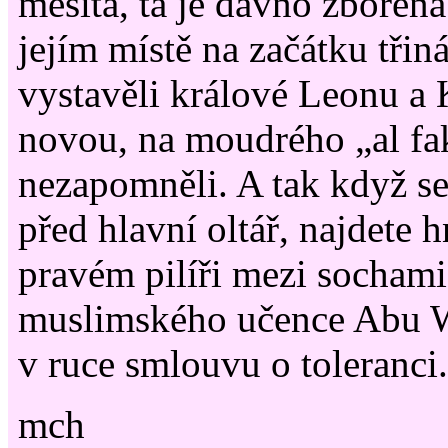
mešita, ta je dávno zbořená
jejím místě na začátku třiná
vystavěli králové Leonu a K
novou, na moudrého „al fa
nezapomněli. A tak když se
před hlavní oltář, najdete 
pravém pilíři mezi sochami
muslimského učence Abu Wa
v ruce smlouvu o toleranci.
mch