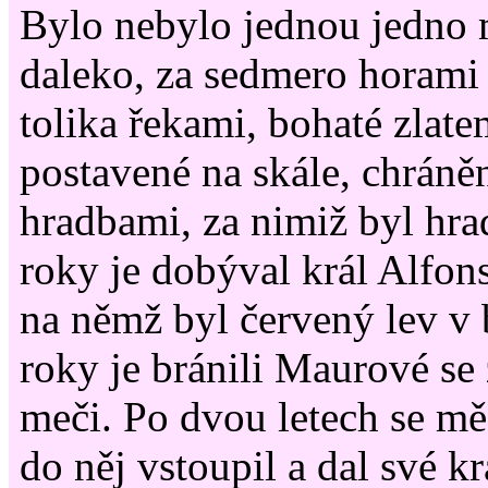
Bylo nebylo jednou jedno 
daleko, za sedmero horami 
tolika řekami, bohaté zlate
postavené na skále, chrán
hradbami, za nimiž byl hra
roky je dobýval král Alfon
na němž byl červený lev v 
roky je bránili Maurové se
meči. Po dvou letech se mě
do něj vstoupil a dal své k