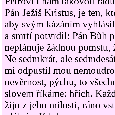
Petrovi i nám takovou radu
Pán Ježíš Kristus, je ten, kt
aby svým kázáním vyhlásil
a smrtí potvrdil: Pán Bůh 
neplánuje žádnou pomstu, 
Ne sedmkrát, ale sedmdesá
mi odpustil mou nemoudrost
nevěrnost, pýchu, to všec
slovem říkáme: hřích. Kaž
žiju z jeho milosti, ráno vs