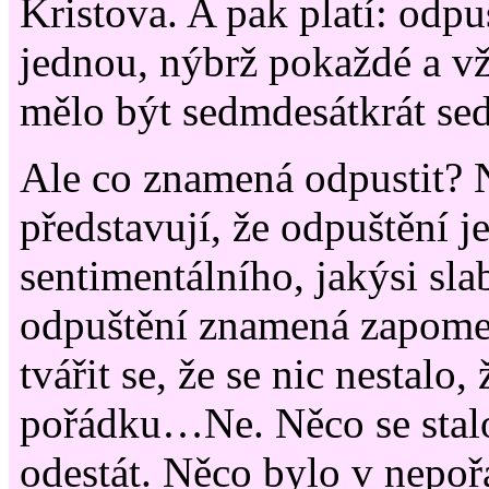
Kristova. A pak platí: odp
jednou, nýbrž pokaždé a vž
mělo být sedmdesátkrát se
Ale co znamená odpustit? N
představují, že odpuštění j
sentimentálního, jakýsi sla
odpuštění znamená zapomen
tvářit se, že se nic nestalo
pořádku…Ne. Něco se stal
odestát. Něco bylo v nepo