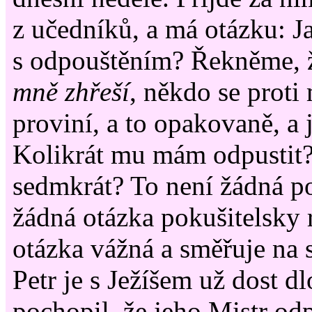
z učedníků, a má otázku: Ja
s odpouštěním? Řekněme,
mně zhřeší
, někdo se proti
proviní, a to opakovaně, a
Kolikrát mu mám odpustit
sedmkrát? To není žádná p
žádná otázka pokušitelsky r
otázka vážná a směřuje na 
Petr je s Ježíšem už dost d
pochopil, že jeho Mistr od