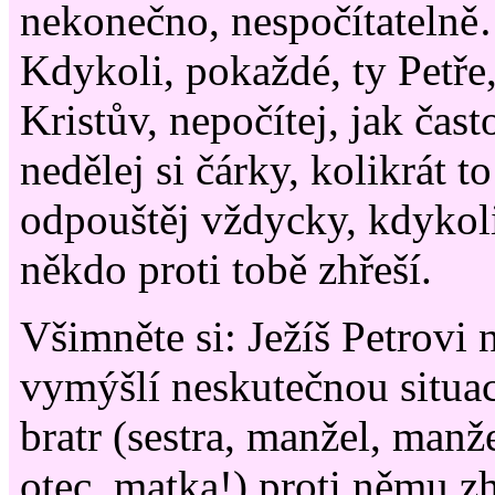
nekonečno, nespočítatelně
Kdykoli, pokaždé, ty Petře
Kristův, nepočítej, jak čast
nedělej si čárky, kolikrát to
odpouštěj vždycky, kdykol
někdo proti tobě zhřeší.
Všimněte si: Ježíš Petrovi n
vymýšlí neskutečnou situac
bratr (sestra, manžel, manže
otec, matka!) proti němu zhř