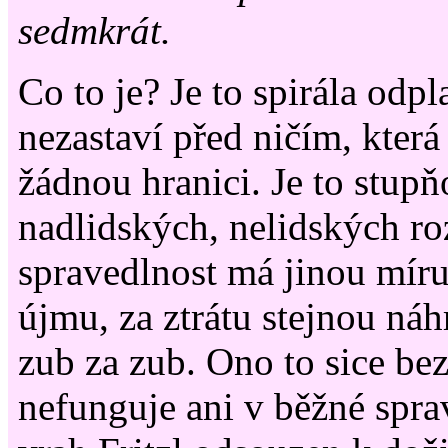
sedmkrát.
Co to je? Je to spirála odpla
nezastaví před ničím, kter
žádnou hranici. Je to stup
nadlidských, nelidských r
spravedlnost má jinou míru
újmu, za ztrátu stejnou náh
zub za zub. Ono to sice be
nefunguje ani v běžné spra