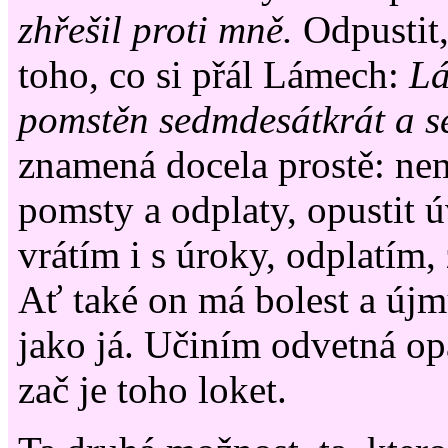
zhřešil proti mně.
Odpustit,
toho, co si přál Lámech:
Lá
pomstěn sedmdesátkrát a s
znamená docela prostě: nem
pomsty a odplaty, opustit 
vrátím i s úroky, odplatím, 
Ať také on má bolest a újmu
jako já. Učiním odvetná op
zač je toho loket.