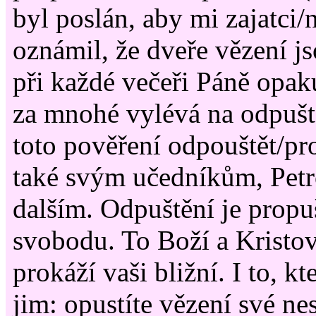
byl poslán, aby mi zajatci
oznámil, že dveře vězení js
při každé večeři Páně opaku
za mnohé vylévá na odpuš
toto pověření odpouštět/pro
také svým učedníkům, Petr
dalším. Odpuštění je propu
svobodu. To Boží a Kristov
prokáží vaši bližní. I to, k
jim: opustíte vězení své ne