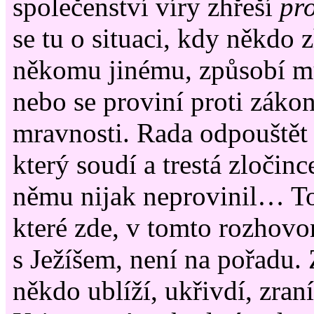
společenství víry zhřeší
pr
se tu o situaci, kdy někdo z
někomu jinému, způsobí mu
nebo se proviní proti záko
mravnosti. Rada odpouštět 
který soudí a trestá zločince
němu nijak neprovinil… To 
které zde, v tomto rozhovo
s Ježíšem, není na pořadu. 
někdo ublíží, ukřivdí, zra