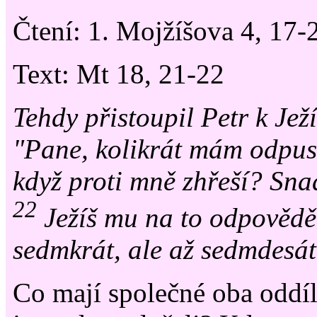
Čtení: 1. Mojžíšova 4, 17-
Text: Mt 18, 21-22
Tehdy přistoupil Petr k Jež
"Pane, kolikrát mám odpust
když proti mně zhřeší? Sna
22
Ježíš mu na to odpověděl
sedmkrát, ale až sedmdesá
Co mají společné oba oddíl