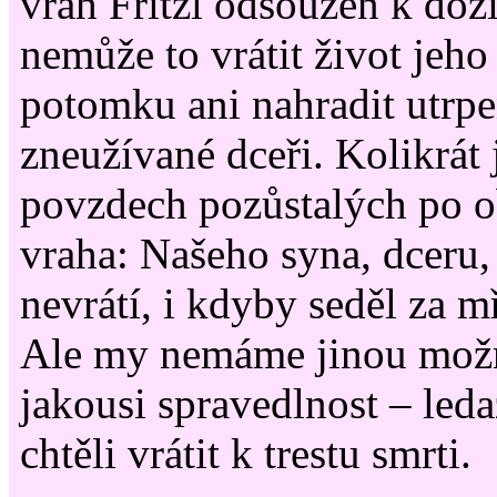
vrah Fritzl odsouzen k dož
nemůže to vrátit život jeh
potomku ani nahradit utrpe
zneužívané dceři. Kolikrát 
povzdech pozůstalých po o
vraha: Našeho syna, dceru
nevrátí, i kdyby seděl za mř
Ale my nemáme jinou možno
jakousi spravedlnost – led
chtěli vrátit k trestu smrti.