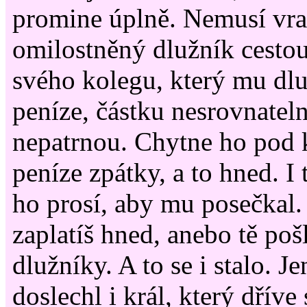
promine úplně. Nemusí vrac
omilostněný dlužník cesto
svého kolegu, který mu dlu
peníze, částku nesrovnateln
nepatrnou. Chytne ho pod 
peníze zpátky, a to hned. I
ho prosí, aby mu posečkal.
zaplatíš hned, anebo tě poš
dlužníky. A to se i stalo. J
doslechl i král, který dříve