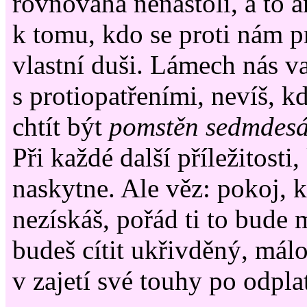
rovnováha nenastolí, a to a
k tomu, kdo se proti nám pr
vlastní duši. Lámech nás va
s protiopatřeními, nevíš, k
chtít být
pomstěn sedmdesá
Při každé další příležitosti, 
naskytne. Ale věz: pokoj, k
nezískáš, pořád ti to bude 
budeš cítit ukřivděný, mál
v zajetí své touhy po odpla