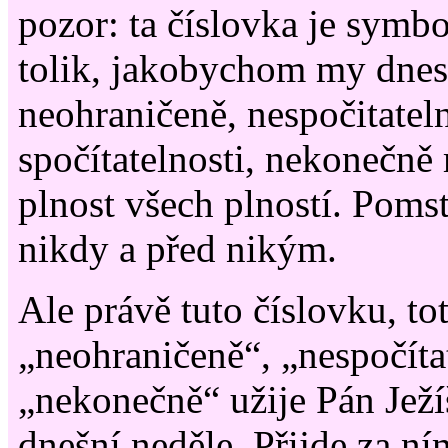
pozor: ta číslovka je symb
tolik, jakobychom my dnes 
neohraničeně, nespočitateln
spočítatelnosti, nekonečně
plnost všech plností. Pomst
nikdy a před nikým.
Ale právě tuto číslovku, to
„neohraničeně“, „nespočíta
„nekonečně“ užije Pán Ježí
dnešní neděle. Přijde za ní