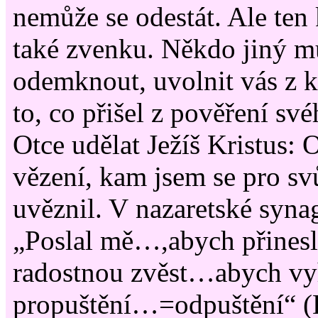
nemůže se odestát. Ale ten 
také zvenku. Někdo jiný mus
odemknout, uvolnit vás z kl
to, co přišel z pověření s
Otce udělat Ježíš Kristus: 
vězení, kam jsem se pro sv
uvěznil. V nazaretské syna
„Poslal mě…,abych přines
radostnou zvěst…abych vyh
propuštění…=odpuštění“ (Lk