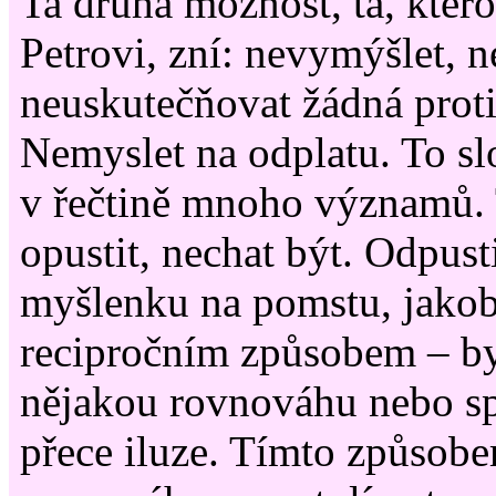
Ta druhá možnost, ta, ktero
Petrovi, zní: nevymýšlet, n
neuskutečňovat žádná proti
Nemyslet na odplatu. To sl
v řečtině mnoho významů.
opustit, nechat být. Odpusti
myšlenku na pomstu, jakob
recipročním způsobem – by
nějakou rovnováhu nebo spr
přece iluze. Tímto způsob