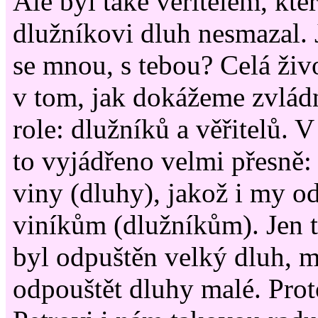
Ale byl také věřitelem, kt
dlužníkovi dluh nesmazal. J
se mnou, s tebou? Celá živ
v tom, jak dokážeme zvlád
role: dlužníků a věřitelů. 
to vyjádřeno velmi přesně
viny (dluhy), jakož i my o
viníkům (dlužníkům). Jen t
byl odpuštěn velký dluh, m
odpouštět dluhy malé. Prot