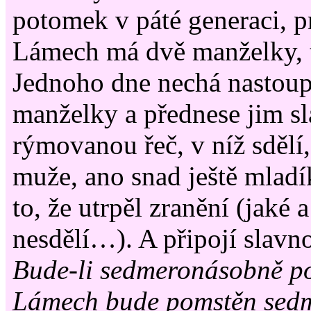
potomek v páté generaci, p
Lámech má dvě manželky, t
Jednoho dne nechá nastoup
manželky a přednese jim sl
rýmovanou řeč, v níž sdělí,
muže, ano snad ještě mladí
to, že utrpěl zranění (jaké 
nesdělí…). A připojí slavno
Bude-li sedmeronásobně po
Lámech bude pomstěn sedm