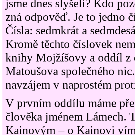
jsme dnes slyšeli? Kdo poz
zná odpověď. Je to jedno čí
Čísla: sedmkrát a sedmdesá
Kromě těchto číslovek nema
knihy Mojžíšovy a oddíl z 
Matoušova společného nic.
navzájem v naprostém prot
V prvním oddílu máme pře
člověka jménem Lámech. 
Kainovým – o Kainovi víme