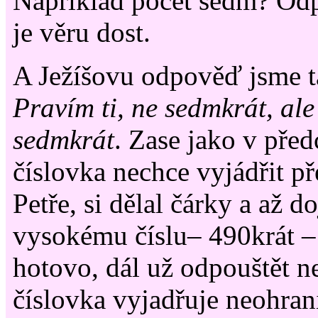
Například počet sedm? Odp
je věru dost.
A Ježíšovu odpověď jsme ta
Pravím ti, ne sedmkrát, al
sedmkrát
. Zase jako v pře
číslovka nechce vyjádřit př
Petře, si dělal čárky a až d
vysokému číslu– 490krát – s
hotovo, dál už odpouštět n
číslovka vyjadřuje neohran