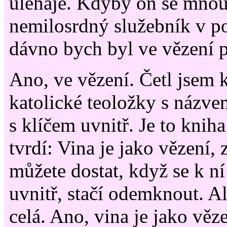
uléhaje. Kdyby on se mnou 
nemilosrdný služebník v p
dávno bych byl ve vězení p
Ano, ve vězení. Četl jsem 
katolické teoložky s názve
s klíčem uvnitř. Je to kniha
tvrdí: Vina je jako vězení, 
můžete dostat, když se k ní 
uvnitř, stačí odemknout. Al
celá. Ano, vina je jako věze