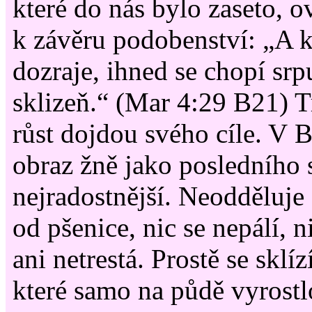
které do nás bylo zaseto, 
k závěru podobenství: „A 
dozraje, ihned se chopí srp
sklizeň.“ (Mar 4:29 B21) T
růst dojdou svého cíle. V B
obraz žně jako posledního 
nejradostnější. Neodděluje
od pšenice, nic se nepálí, 
ani netrestá. Prostě se sklíz
které samo na půdě vyrostl