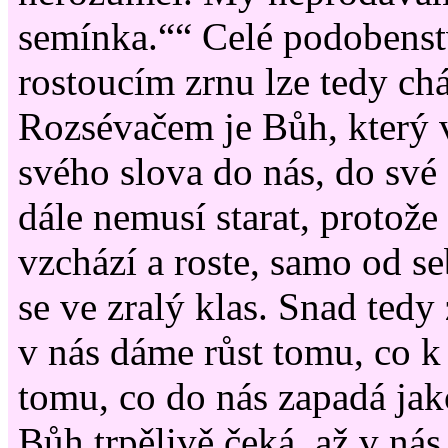
semínka.““ Celé podobenst
rostoucím zrnu lze tedy chá
Rozsévačem je Bůh, který
svého slova do nás, do své 
dále nemusí starat, protože
vzchází a roste, samo od s
se ve zralý klas. Snad tedy 
v nás dáme růst tomu, co k
tomu, co do nás zapadá jak
Bůh trpělivě čeká, až v ná