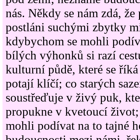
nás. Někdy se nám zdá, že
postláni suchými zbytky mi
kdybychom se mohli podíva
bílých výhonků si razí cestu
kulturní půdě, které se řík
potají klíčí; co starých saze
soustřeďuje v živý puk, kt
propukne v kvetoucí život
mohli podívat na to tajné 
budoucnosti mezi námi, ře