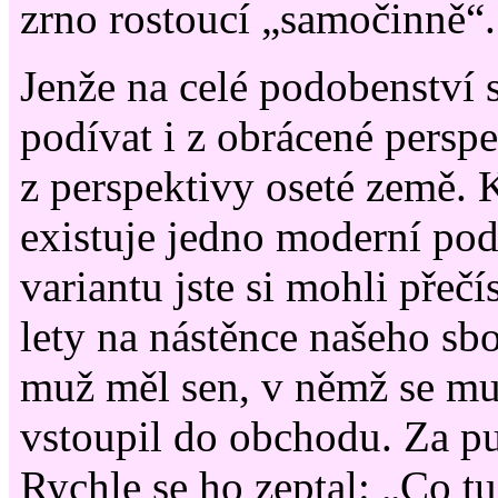
zrno rostoucí „samočinně“.
Jenže na celé podobenství
podívat i z obrácené perspe
z perspektivy oseté země.
existuje jedno moderní pod
variantu jste si mohli přeč
lety na nástěnce našeho sb
muž měl sen, v němž se mu
vstoupil do obchodu. Za pu
Rychle se ho zeptal: „Co t