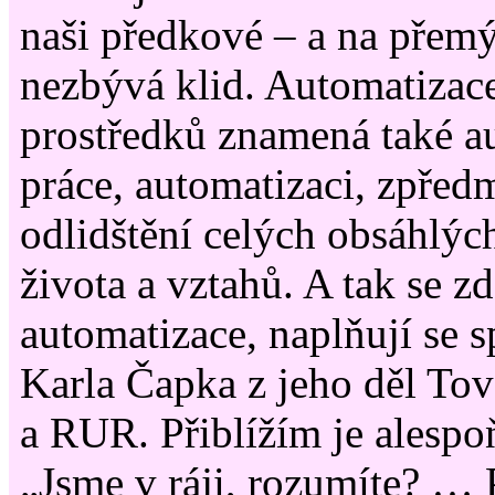
naši předkové – a na přem
nezbývá klid. Automatizac
prostředků znamená také a
práce, automatizaci, zpřed
odlidštění celých obsáhlých
života a vztahů. A tak se zd
automatizace, naplňují se 
Karla Čapka z jeho děl Tov
a RUR. Přiblížím je alespo
„Jsme v ráji, rozumíte? … 