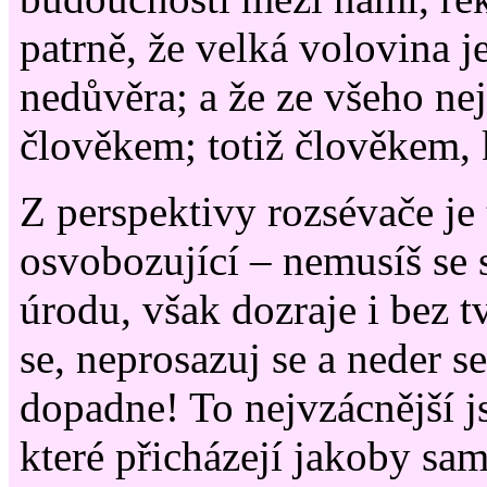
patrně, že velká volovina je
nedůvěra; a že ze všeho nej
člověkem; totiž člověkem, k
Z perspektivy rozsévače je
osvobozující – nemusíš se 
úrodu, však dozraje i bez t
se, neprosazuj se a neder s
dopadne! To nejvzácnější j
které přicházejí jakoby sam