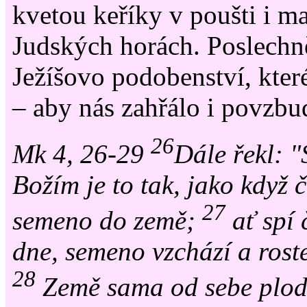
kvetou keříky v poušti i m
Judských horách. Poslechně
Ježíšovo podobenství, kter
– aby nás zahřálo i povzbu
26
Mk 4, 26-29
Dále řekl: "
Božím je to tak, jako když 
27
semeno do země;
ať spí č
dne, semeno vzchází a roste
28
Země sama od sebe plodí