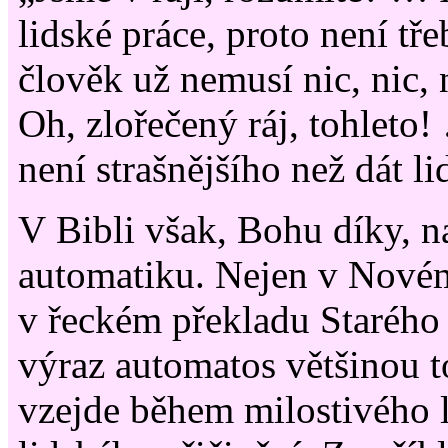
lidské práce, proto není tře
člověk už nemusí nic, nic, 
Oh, zlořečený ráj, tohleto
není strašnějšího než dát l
V Bibli však, Bohu díky, n
automatiku. Nejen v Novém
v řeckém překladu Starého
výraz automatos většinou t
vzejde během milostivého l