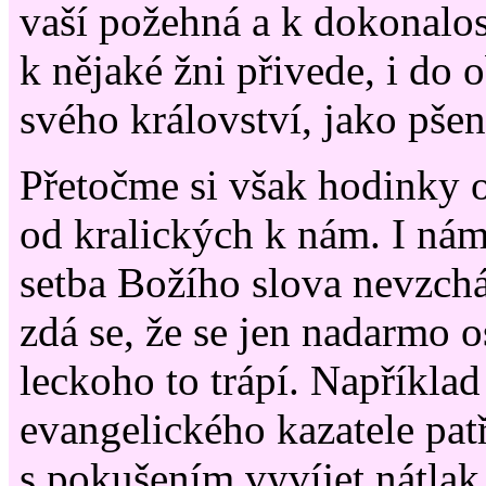
vaší požehná a k dokonalos
k nějaké žni přivede, i do o
svého království, jako pše
Přetočme si však hodinky o
od kralických k nám. I nám
setba Božího slova nevzchá
zdá se, že se jen nadarmo o
leckoho to trápí. Například
evangelického kazatele patř
s pokušením vyvíjet nátlak