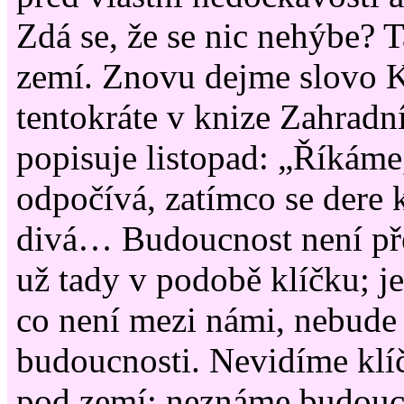
Zdá se, že se nic nehýbe? T
zemí. Znovu dejme slovo K
tentokráte v knize Zahradn
popisuje listopad: „Říkáme
odpočívá, zatímco se dere 
divá… Budoucnost není pře
už tady v podobě klíčku; j
co není mezi námi, nebude 
budoucnosti. Nevidíme klíč
pod zemí; neznáme budoucn