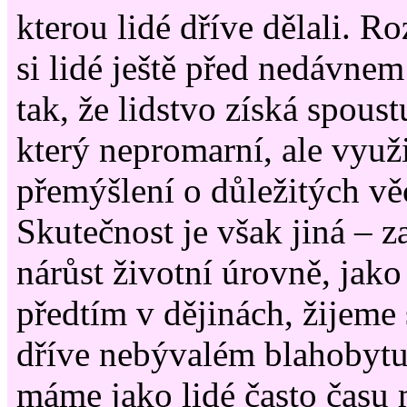
kterou lidé dříve dělali. R
si lidé ještě před nedávnem
tak, že lidstvo získá spous
který nepromarní, ale využi
přemýšlení o důležitých vě
Skutečnost je však jiná – z
nárůst životní úrovně, jak
předtím v dějinách, žijeme
dříve nebývalém blahobytu
máme jako lidé často času 