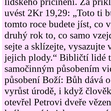
lidského přičinění. Za pří
uvést 2Kr 19,29: „Toto ti
tomto roce budete jíst, co 
druhý rok to, co samo vzejde
sejte a sklízejte, vysazujte 
jejich plody.“ Bibličtí lidé 
samočinným působením vid
působení Boží: Bůh dává o
vyrůst úrodě, i když člově
otevřel Petrovi dveře vězen