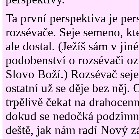
Ta první perspektiva je per
rozsévače. Seje semeno, kt
ale dostal. (Ježíš sám v ji
podobenství o rozsévači o
Slovo Boží.) Rozsévač seje
ostatní už se děje bez něj.
trpělivě čekat na drahocen
dokud se nedočká podzimní
deště, jak nám radí Nový z