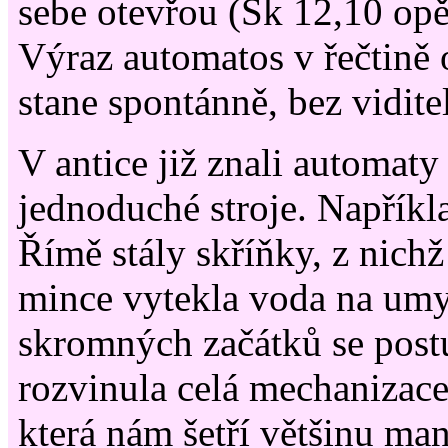
sebe otevřou (Sk 12,10 opě
Výraz automatos
v řečtině 
stane spontánně, bez vidite
V antice již znali automaty
jednoduché stroje. Napříkl
Římě stály skříňky, z nich
mince vytekla voda na umyt
skromných začátků se pos
rozvinula celá mechanizace
která nám šetří většinu man