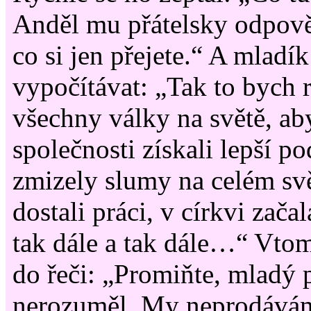
Anděl mu přátelsky odpově
co si jen přejete.“ A mladí
vypočítávat: „Tak to bych 
všechny války na světě, ab
společnosti získali lepší p
zmizely slumy na celém sv
dostali práci, v církvi zača
tak dále a tak dále…“ Vto
do řeči: „Promiňte, mladý p
nerozuměl. My neprodávám