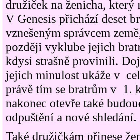
družiček na ženicha, který 
V Genesis přichází deset br
vznešeným správcem země,
později vyklube jejich brat
kdysi strašně provinili. Do
jejich minulost ukáže v cel
právě tím se bratrům v 1. 
nakonec otevře také budouc
odpuštění a nové shledání.
Také družičkám přinese že