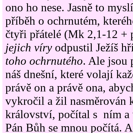
ono ho nese. Jasně to mysl
příběh o ochrnutém, kteréh
čtyři přátelé (Mk 2,1-12 + 
jejich víry
odpustil Ježíš hř
toho ochrnutého
. Ale jsou
náš dnešní, které volají ka
právě on a právě ona, abych
vykročil a žil nasměrován
království, počítal s ním a
Pán Bůh se mnou počítá. 