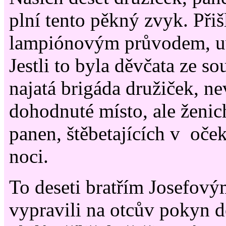
plní tento pěkný zvyk. Přiš
lampiónovým průvodem, uv
Jestli to byla děvčata ze s
najatá brigáda družiček, ne
dohodnuté místo, ale ženic
panen, štěbetajících v oče
noci.
To deseti bratřím Josefovým
vypravili na otcův pokyn 