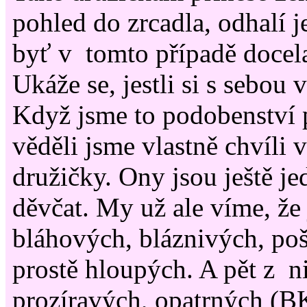
pohled do zrcadla, odhalí j
byť v tomto případě docel
Ukáže se, jestli si s sebou 
Když jsme to podobenství 
věděli jsme vlastně chvíli 
družičky. Ony jsou ještě j
děvčat. My už ale víme, že 
bláhových, bláznivých, poš
prostě hloupých. A pět z n
prozíravých, opatrných (