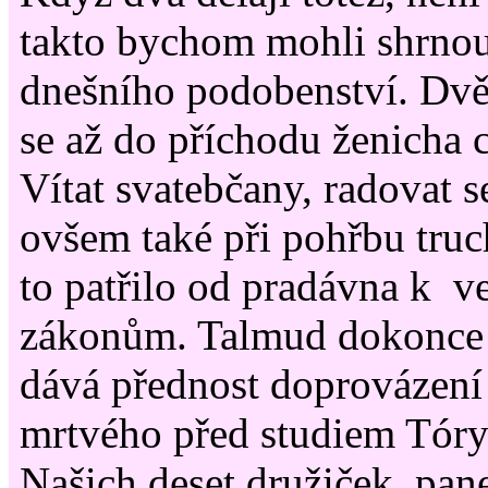
takto bychom mohli shrnou
dnešního podobenství. Dvě
se až do příchodu ženicha c
Vítat svatebčany, radovat s
ovšem také při pohřbu truch
to patřilo od pradávna k v
zákonům. Talmud dokonce 
dává přednost doprovázení
mrtvého před studiem Tór
Našich deset družiček, pan