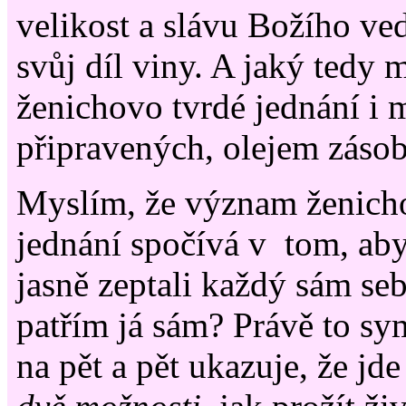
velikost a slávu Božího ved
svůj díl viny. A jaký tedy
ženichovo tvrdé jednání i m
připravených, olejem záso
Myslím, že význam ženich
jednání spočívá v tom, aby
jasně zeptali každý sám seb
patřím já sám? Právě to sy
na pět a pět ukazuje, že jd