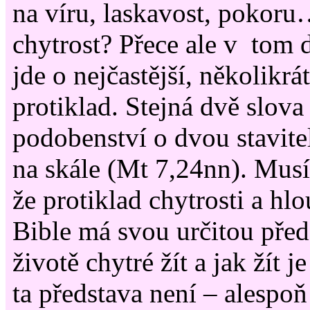
na víru, laskavost, pokoru
chytrost? Přece ale v tom
jde o nejčastější, několikr
protiklad. Stejná dvě slov
podobenství o dvou stavitel
na skále (Mt 7,24nn). Musím
že protiklad chytrosti a hlo
Bible má svou určitou před
životě chytré žít a jak žít 
ta představa není – alespo