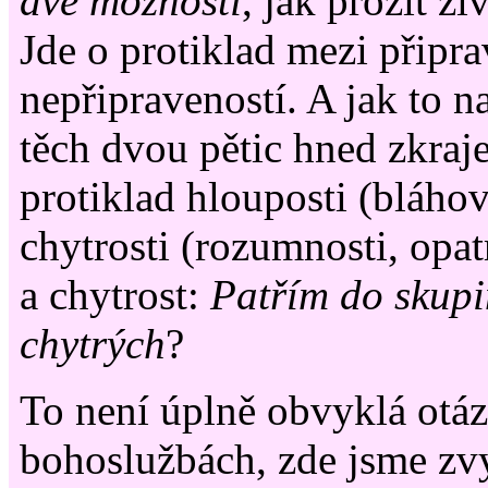
dvě možnosti
, jak prožít ž
Jde o protiklad mezi připra
nepřipraveností. A jak to n
těch dvou pětic hned zkraje
protiklad hlouposti (bláhovo
chytrosti (rozumnosti, opat
a chytrost:
Patřím do skup
chytrých
?
To není úplně obvyklá otáz
bohoslužbách, zde jsme zvyk