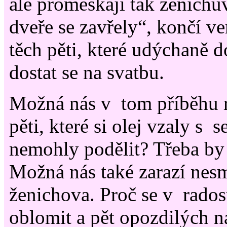
ale promeškají tak ženichů
dveře se zavřely“, končí ve
těch pěti, které udýchaně do
dostat se na svatbu.
Možná nás v tom příběhu r
pěti, které si olej vzaly s 
nemohly podělit? Třeba by 
Možná nás také zarazí nes
ženichova. Proč se v rado
oblomit a pět opozdilých n