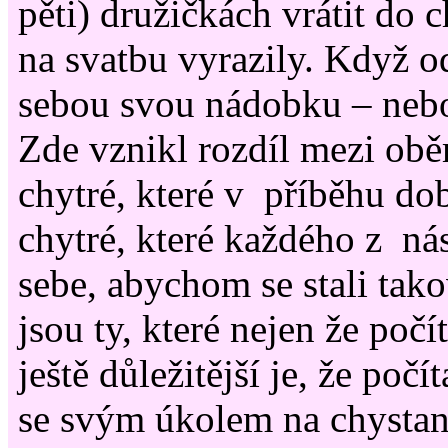
pěti) družičkách vrátit do 
na svatbu vyrazily. Když o
sebou svou nádobku – nebo
Zde vznikl rozdíl mezi ob
chytré, které v příběhu do
chytré, které každého z ná
sebe, abychom se stali tak
jsou ty, které nejen že počí
ještě důležitější je, že počí
se svým úkolem na chystan