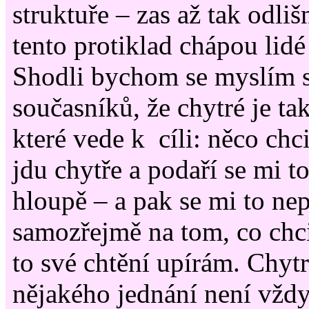
struktuře – zas až tak odliš
tento protiklad chápou lid
Shodli bychom se myslím s
současníků, že chytré je ta
které vede k cíli: něco chc
jdu chytře a podaří se mi t
hloupě – a pak se mi to nep
samozřejmě na tom, co chc
to své chtění upírám. Chyt
nějakého jednání není vžd