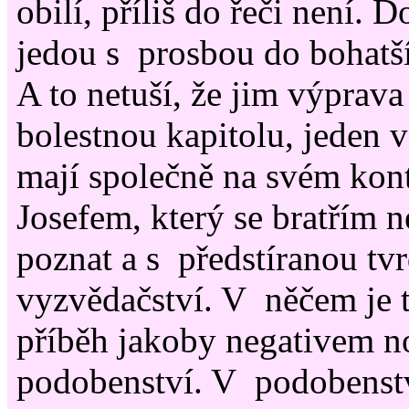
obilí, příliš do řeči není. 
jedou s prosbou do bohatš
A to netuší, že jim výprav
bolestnou kapitolu, jeden v
mají společně na svém kont
Josefem, který se bratřím 
poznat a s předstíranou tvr
vyzvědačství. V něčem je 
příběh jakoby negativem 
podobenství. V podobenstv