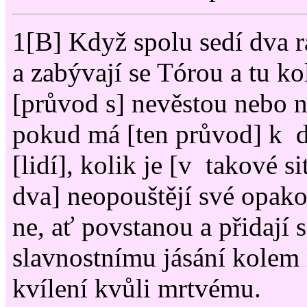
1
[B] Když spolu sedí dva r
a zabývají se Tórou a tu k
[průvod s] nevěstou nebo 
pokud má [ten průvod] k di
[lidí], kolik je [v takové sit
dva] neopouštějí své opak
ne, ať povstanou a přidají 
slavnostnímu jásání kolem
kvílení kvůli mrtvému.