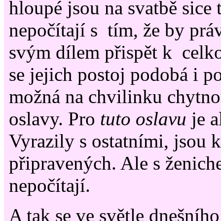
hloupé jsou na svatbě sice t
nepočítají s tím, že by pr
svým dílem přispět k celk
se jejich postoj podobá i 
možná na chvilinku chytn
oslavy. Pro
tuto oslavu
je a
Vyrazily s ostatními, jsou
připravených. Ale s ženich
nepočítají.
A tak se ve světle dnešníh