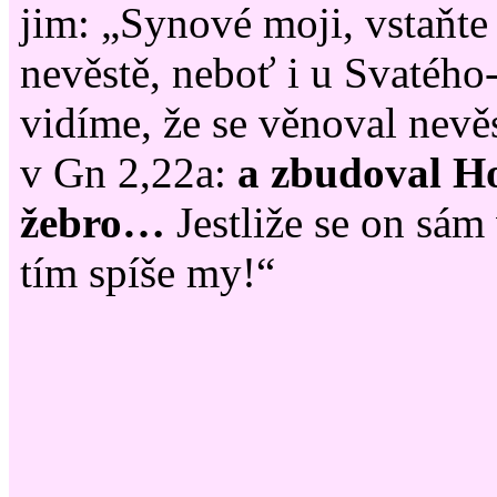
jim: „Synové moji, vstaňte 
nevěstě, neboť i u Svatéh
vidíme, že se věnoval nevěs
v Gn 2,22a:
a zbudoval H
žebro…
Jestliže se on sám
tím spíše my!“