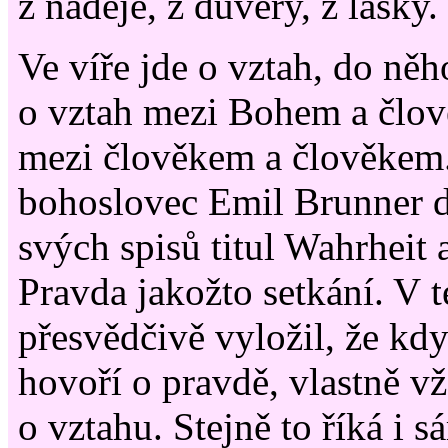
z naděje, z důvěry, z lásky.
Ve víře jde o vztah, do něh
o vztah mezi Bohem a člov
mezi člověkem a člověkem
bohoslovec Emil Brunner 
svých spisů titul Wahrheit
Pravda jakožto setkání. V t
přesvědčivě vyložil, že kd
hovoří o pravdě, vlastně v
o vztahu. Stejně to říká i s