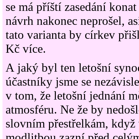
se má příští zasedání konat
návrh nakonec neprošel, asi
tato varianta by církev při
Kč více.
A jaký byl ten letošní syn
účastníky jsme se nezávisle
v tom, že letošní jednání 
atmosféru. Ne že by nedoš
slovním přestřelkám, když 
modlitbou zazní před cel