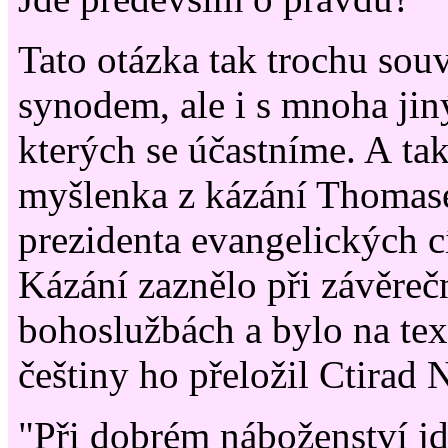
Tato otázka tak trochu souv
synodem, ale i s mnoha jin
kterých se účastníme. A tak
myšlenka z kázání Thomase
prezidenta evangelických c
Kázání zaznělo při závěre
bohoslužbách a bylo na tex
češtiny ho přeložil Ctirad 
"Při dobrém náboženství j