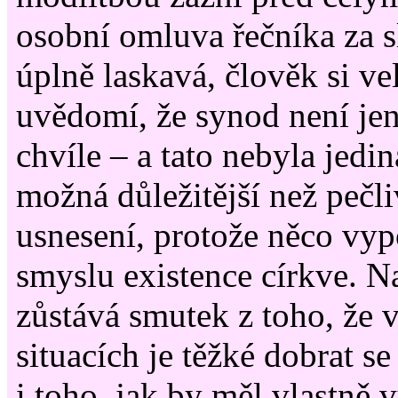
osobní omluva řečníka za s
úplně laskavá, člověk si ve
uvědomí, že synod není je
chvíle – a tato nebyla jedi
možná důležitější než pečl
usnesení, protože něco vyp
smyslu existence církve. N
zůstává smutek z toho, že 
situacích je těžké dobrat se
i toho, jak by měl vlastně 