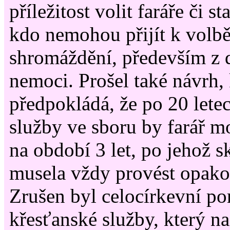
příležitost volit faráře či st
kdo nemohou přijít k volb
shromáždění, především z d
nemoci. Prošel také návrh, 
předpokládá, že po 20 letec
služby ve sboru by farář m
na období 3 let, po jehož s
musela vždy provést opako
Zrušen byl celocírkevní po
křesťanské služby, který na