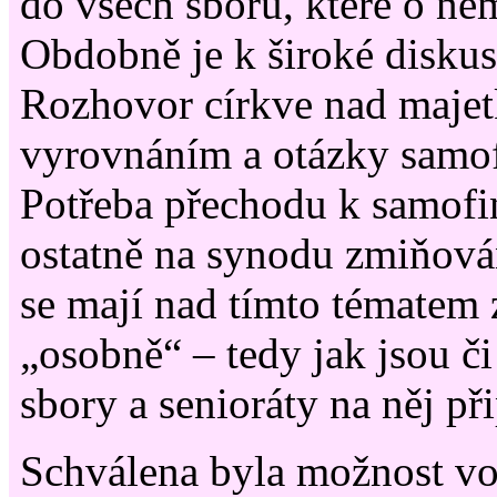
do všech sborů, které o ně
Obdobně je k široké diskus
Rozhovor církve nad maje
vyrovnáním a otázky samo
Potřeba přechodu k samofi
ostatně na synodu zmiňován
se mají nad tímto tématem
„osobně“ – tedy jak jsou či
sbory a senioráty na něj př
Schválena byla možnost vo