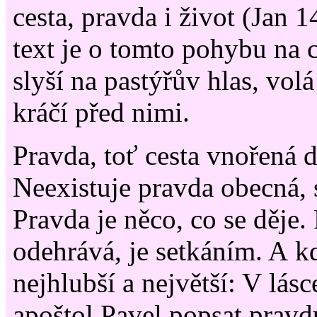
cesta, pravda i život (Jan 1
text je o tomto pohybu na 
slyší na pastýřův hlas, vol
kráčí před nimi.
Pravda, toť cesta vnořená d
Neexistuje pravda obecná, 
Pravda je něco, co se děje.
odehrává, je setkáním. A k
nejhlubší a největší: V lás
apoštol Pavel popsat pravd