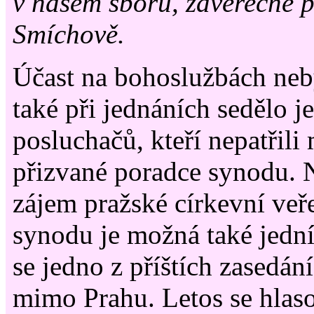
v našem sboru, závěrečné 
Smíchově.
Účast na bohoslužbách neby
také při jednáních sedělo j
posluchačů, kteří nepatřili
přizvané poradce synodu. N
zájem pražské církevní veře
synodu je možná také jedn
se jedno z příštích zasedán
mimo Prahu. Letos se hlaso