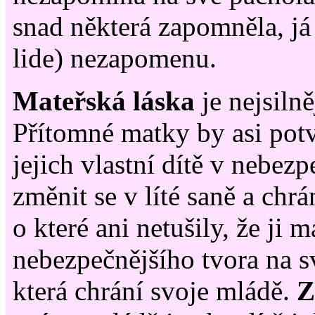
snad některá zapomněla, já
lide) nezapomenu.
Mateřská láska
je nejsilně
Přítomné matky by asi potv
jejich vlastní dítě v nebez
změnit se v líté saně a chrá
o které ani netušily, že ji m
nebezpečnějšího tvora na s
která chrání svoje mládě.
Z