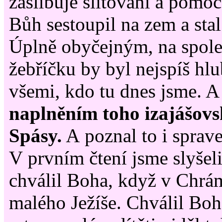
zaslibuje slitování a pomoc
Bůh sestoupil na zem a sta
Úplně obyčejným, na spol
žebříčku by byl nejspíš h
všemi, kdo tu dnes jsme. A
naplněním toho izajášovs
Spásy.
A poznal to i sprav
V prvním čtení jsme slyšel
chválil Boha, když v Chrám
malého Ježíše. Chválil Boh