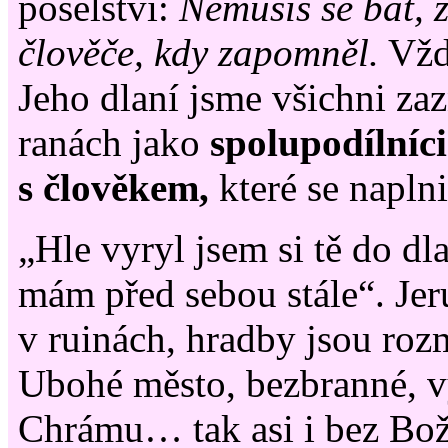
poselství:
Nemusíš se bát, 
člověče, kdy zapomněl.
Vžd
Jeho dlaní jsme všichni za
ranách jako
spolupodílníc
s člověkem,
které se naplni
„Hle vyryl jsem si tě do dl
mám před sebou stále“. Jer
v ruinách, hradby jsou roz
Ubohé město, bezbranné, v
Chrámu… tak asi i bez Bož