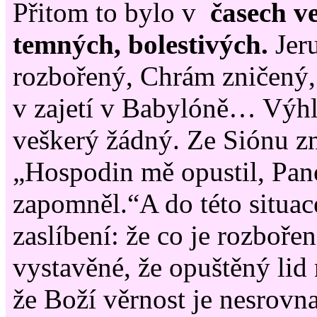
Přitom to bylo v
časech v
temných, bolestivých.
Jer
rozbořený, Chrám zničený,
v zajetí v Babylóně… Výhl
veškerý žádný. Ze Siónu zn
„Hospodin mě opustil, Pa
zapomněl.“A do této situac
zaslíbení: že co je rozboře
vystavěné, že opuštěný lid
že Boží věrnost je nesrovna