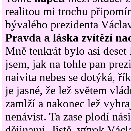
realitou mi trochu připomí
bývalého prezidenta Václav
Pravda a láska zvítězí nad
Mně tenkrát bylo asi deset 
jsem, jak na tohle pan prezi
naivita nebes se dotýká, řík
je jasné, že lež světem vlá
zamlží a nakonec lež vyhraj
nenávist. Ta zase plodí nási
dějinami. Jistě, výrok Václ