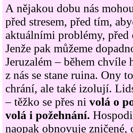
A nějakou dobu nás mohou
před stresem, před tím, ab
aktuálními problémy, před 
Jenže pak můžeme dopadnou
Jeruzalém – během chvíle 
z nás se stane ruina. Ony t
chrání, ale také izolují. Li
– těžko se přes ni
volá o p
volá i požehnání.
Hospodi
naopak obnovuje zničené, 