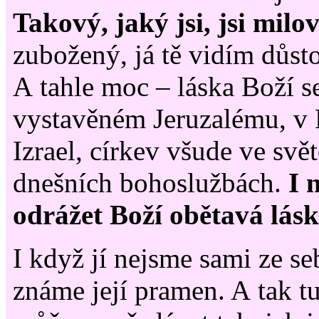
Takový, jaký jsi, jsi milo
zubožený, já tě vidím důst
A tahle moc – láska Boží s
vystavěném Jeruzalému, v 
Izrael, církev všude ve svě
dnešních bohoslužbách.
I 
odrážet Boží obětavá lásk
I když jí nejsme sami ze se
známe její pramen. A tak t