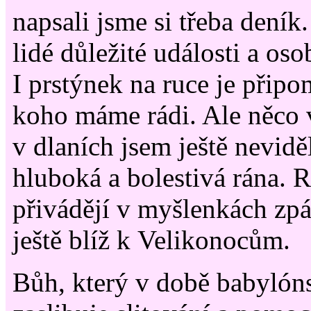
napsali jsme si třeba deník.
lidé důležité události a oso
I prstýnek na ruce je přip
koho máme rádi. Ale něco 
v dlaních jsem ještě neviděl
hluboká a bolestivá rána. 
přivádějí v myšlenkách zp
ještě blíž k Velikonocům.
Bůh, který v době babylóns