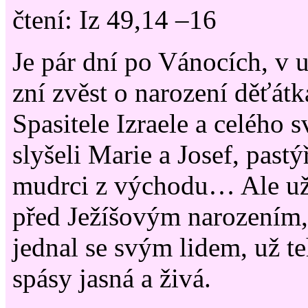
čtení: Iz 49,14 –16
Je pár dní po Vánocích, v 
zní zvěst o narození děťátk
Spasitele Izraele a celého s
slyšeli Marie a Josef, pastý
mudrci z východu… Ale už 
před Ježíšovým narozením,
jednal se svým lidem, už t
spásy jasná a živá.