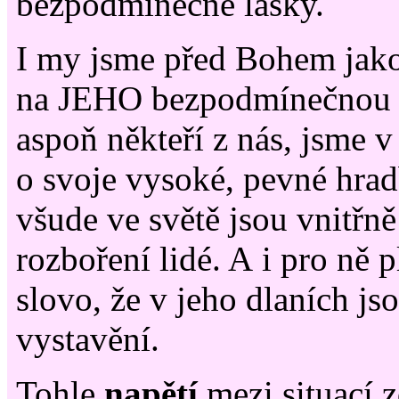
bezpodmínečné lásky.
I my jsme před Bohem jako
na JEHO bezpodmínečnou l
aspoň někteří z nás, jsme v 
o svoje vysoké, pevné hrad
všude ve světě jsou vnitřně
rozboření lidé. A i pro ně
slovo, že v jeho dlaních js
vystavění.
Tohle
napětí
mezi situací 