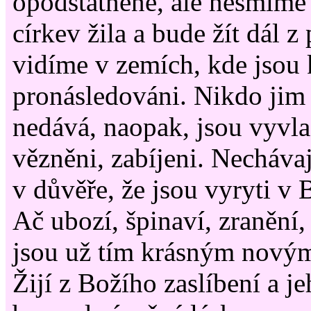
opodstatněné, ale nesmíme
církev žila a bude žít dál z
vidíme v zemích, kde jsou 
pronásledováni. Nikdo jim
nedává, naopak, jsou vyvla
vězněni, zabíjeni. Nechávaj
v důvěře, že jsou vyryti v 
Ač ubozí, špinaví, zranění,
jsou už tím krásným nový
Žijí z Božího zaslíbení a j