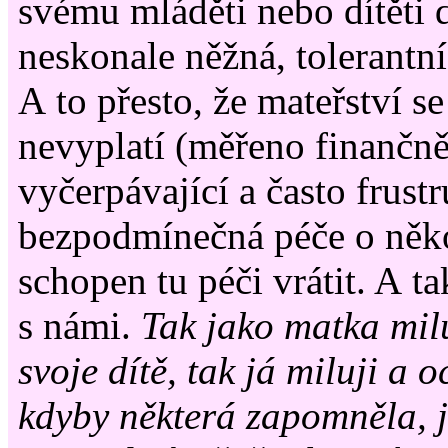
svému mláděti nebo dítěti 
neskonale něžná, tolerantní
A to přesto, že mateřství s
nevyplatí (měřeno finančně)
vyčerpávající a často frustru
bezpodmínečná péče o něk
schopen tu péči vrátit. A t
s námi.
Tak jako matka mil
svoje dítě, tak já miluji a o
kdyby některá zapomněla, 