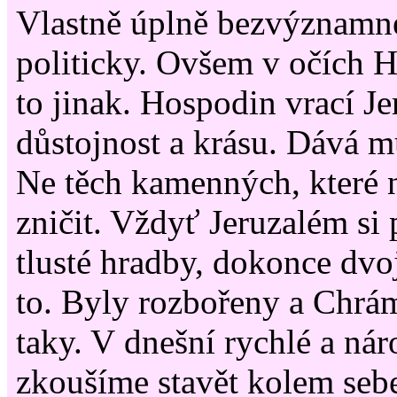
Vlastně úplně bezvýznamn
politicky. Ovšem v očích 
to jinak. Hospodin vrací J
důstojnost a krásu. Dává m
Ne těch kamenných, které 
zničit. Vždyť Jeruzalém si 
tlusté hradby, dokonce dv
to. Byly rozbořeny a Chrá
taky. V dnešní rychlé a nár
zkoušíme stavět kolem seb