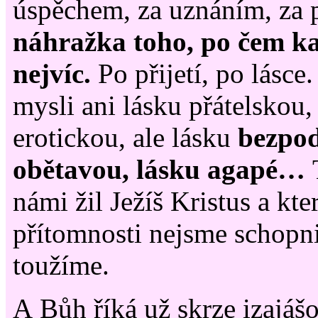
úspěchem, za uznáním, za pe
náhražka toho, po čem ka
nejvíc.
Po přijetí, po lásc
mysli ani lásku přátelskou,
erotickou, ale lásku
bezpo
obětavou, lásku agapé…
námi žil Ježíš Kristus a kt
přítomnosti nejsme schopni
toužíme.
A Bůh říká už skrze izajáš