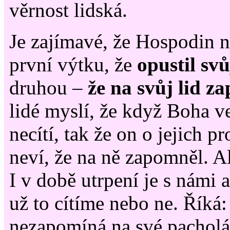
věrnost lidská.
Je zajímavé, že Hospodin n
první výtku, že
opustil svů
druhou –
že na svůj lid z
lidé myslí, že když Boha v
necítí, tak že on o jejich p
neví, že na ně zapomněl. Al
I v době utrpení je s námi 
už to cítíme nebo ne. Říká
nezapomíná na své pacholá