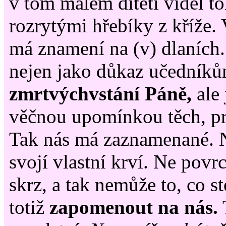
v tom malém dítěti viděl t
rozrytými hřebíky z kříže. 
má znamení na (v) dlaních.
nejen jako důkaz učedník
zmrtvýchvstání Páně,
ale 
věčnou upomínkou těch, pr
Tak nás má zaznamenané. N
svojí vlastní krví. Ne povrc
skrz, a tak nemůže to, co s
totiž
zapomenout na nás.