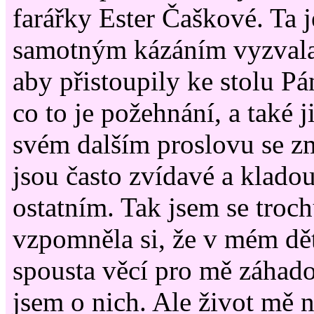
farářky Ester Čaškové. Ta j
samotným kázáním vyzvala 
aby přistoupily ke stolu Pán
co to je požehnání, a také 
svém dalším proslovu se zmí
jsou často zvídavé a kladou
ostatním. Tak jsem se troc
vzpomněla si, že v mém dět
spousta věcí pro mě záhad
jsem o nich. Ale život mě n