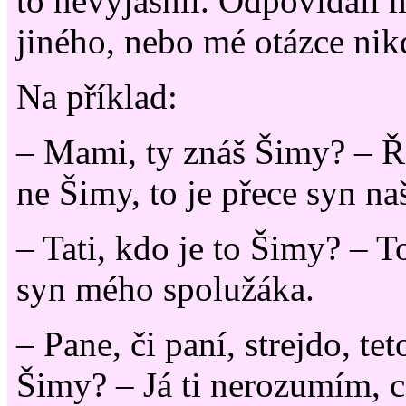
to nevyjasnil. Odpovídali 
jiného, nebo mé otázce ni
Na příklad:
– Mami, ty znáš Šimy? – Ř
ne Šimy, to je přece syn n
– Tati, kdo je to Šimy? – T
syn mého spolužáka.
– Pane, či paní, strejdo, te
Šimy? – Já ti nerozumím, c