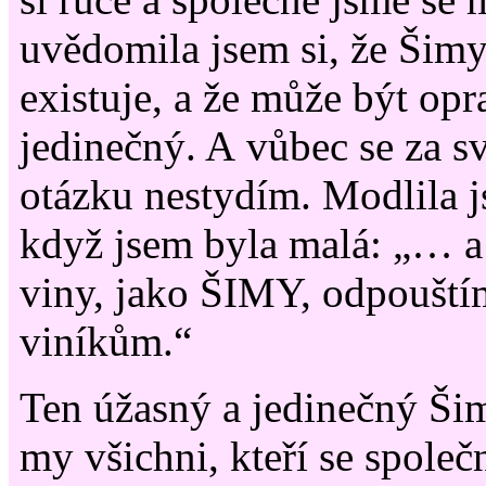
uvědomila jsem si, že Šim
existuje, a že může být op
jedinečný. A vůbec se za s
otázku nestydím. Modlila j
když jsem byla malá: „… a
viny, jako ŠIMY, odpouští
viníkům.“
Ten úžasný a jedinečný Šim
my všichni, kteří se spole