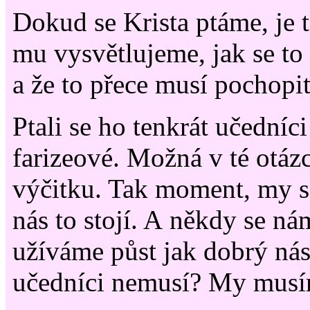
Dokud se Krista ptáme, je 
mu vysvětlujeme, jak se to
a že to přece musí pochopit
Ptali se ho tenkrát učedníci
farizeové. Možná v té otáz
výčitku. Tak moment, my s
nás to stojí. A někdy se ná
užíváme půst jak dobrý nást
učedníci nemusí? My musím