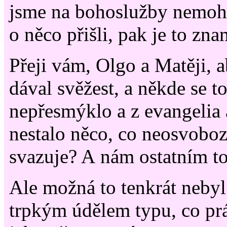
jsme na bohoslužby nemohli
o něco přišli, pak je to zna
Přeji vám, Olgo a Matěji,
dával svěžest, a někde se t
nepřesmýklo a z evangelia a
nestalo něco, co neosvobozu
svazuje? A nám ostatním to 
Ale možná to tenkrát nebyl 
trpkým údělem typu, co pr