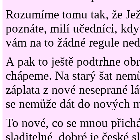
Rozumíme tomu tak, že Ježí
poznáte, milí učedníci, kdy 
vám na to žádné regule ne
A pak to ještě podtrhne ob
chápeme. Na starý šat nemů
záplata z nové neseprané lá
se nemůže dát do nových 
To nové, co se mnou přichá
sladitelné, dobré je české s