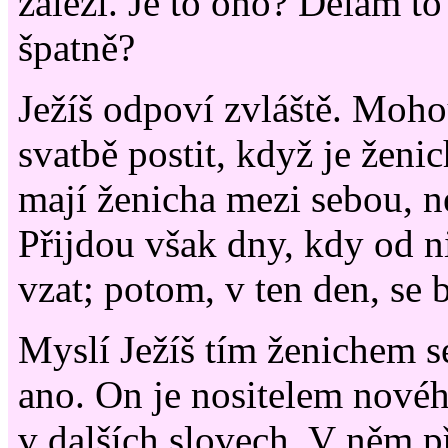
záleží. Je to ono? Dělám t
špatně?
Ježíš odpoví zvláště. Moho
svatbě postit, když je ženi
mají ženicha mezi sebou, n
Přijdou však dny, kdy od n
vzat; potom, v ten den, se 
Myslí Ježíš tím ženichem s
ano. On je nositelem novéh
v dalších slovech. V něm př