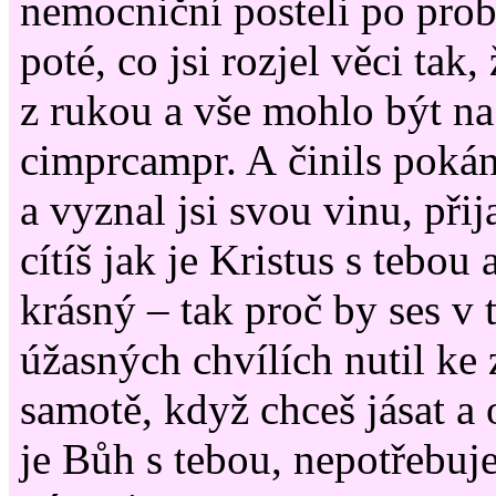
nemocniční posteli po pro
poté, co jsi rozjel věci tak,
z rukou a vše mohlo být na
cimprcampr. A činils pokán
a vyznal jsi svou vinu, přij
cítíš jak je Kristus s tebou 
krásný – tak proč by ses v
úžasných chvílích nutil ke 
samotě, když chceš jásat a 
je Bůh s tebou, nepotřebuj