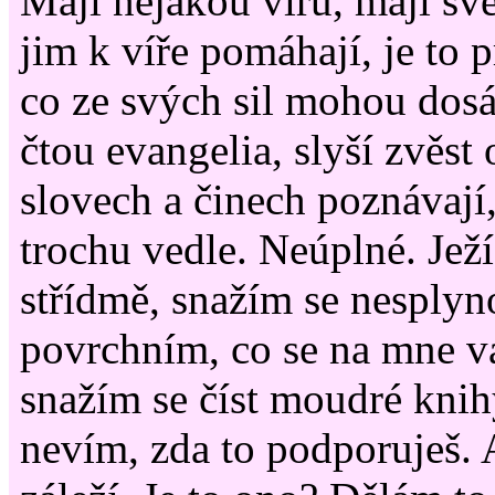
Mají nějakou víru, mají své
jim k víře pomáhají, je to p
co ze svých sil mohou dos
čtou evangelia, slyší zvěst 
slovech a činech poznávají, 
trochu vedle. Neúplné. Ježíš
střídmě, snažím se nesplyn
povrchním, co se na mne va
snažím se číst moudré knih
nevím, zda to podporuješ.