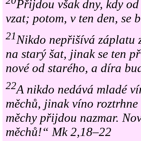
20
Přijdou však dny, kdy od
vzat; potom, v ten den, se 
21
Nikdo nepřišívá záplatu 
na starý šat, jinak se ten př
nové od starého, a díra bude
22
A nikdo nedává mladé ví
měchů, jinak víno roztrhne 
měchy přijdou nazmar. Nov
měchů!“ Mk 2,18–22