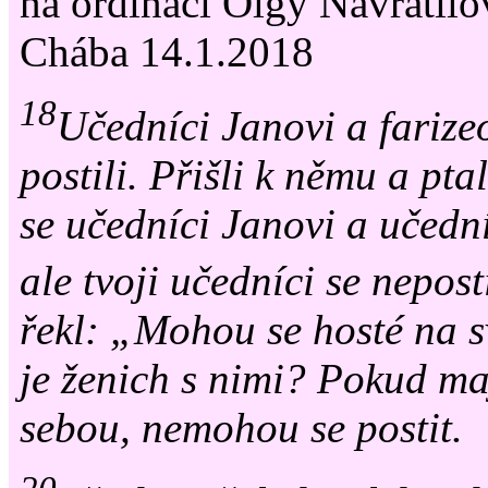
na ordinaci Olgy Navrátilo
Chába 14.1.2018
18
Učedníci Janovi a farize
postili. Přišli k němu a ptal
se učedníci Janovi a učední
ale tvoji učedníci se nepos
řekl: „Mohou se hosté na sv
je ženich s nimi? Pokud ma
sebou, nemohou se postit.