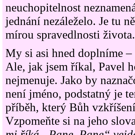
neuchopitelnost neznamená
jednání nezáleželo. Je tu n
mírou spravedlnosti života.
My si asi hned doplníme – 
Ale, jak jsem říkal, Pavel 
nejmenuje. Jako by naznačo
není jméno, podstatný je te
příběh, který Bůh vzkříšen
Vzpomeňte si na jeho slov
mi říká „Pane, Pane“ vejde