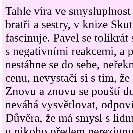
Tahle víra ve smysluplnos
bratři a sestry, v knize Sku
fascinuje. Pavel se tolikrát
s negativními reakcemi, a p
nestáhne se do sebe, neřekn
cenu, nevystačí si s tím, ž
Znovu a znovu se pouští d
neváhá vysvětlovat, odpoví
Důvěra, že má smysl s lidm
u nikoho předem nerezignu