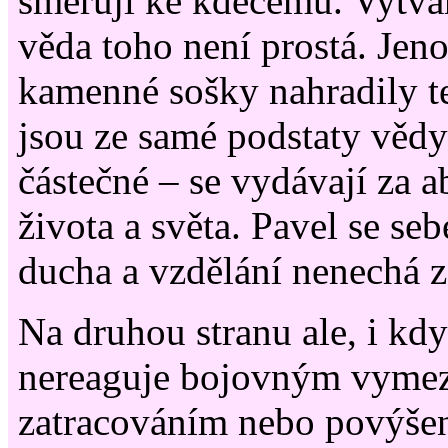
směřují ke kdečemu. Vytváře
věda toho není prostá. Jeno
kamenné sošky nahradily te
jsou ze samé podstaty věd
částečné – se vydávají za a
života a světa. Pavel se s
ducha a vzdělání nenechá z
Na druhou stranu ale, i když
nereaguje bojovným vyme
zatracováním nebo povýšen