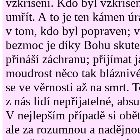
vzkříšení. Kdo byl vzkříše
umřít. A to je ten kámen úr
v tom, kdo byl popraven; vě
bezmoc je díky Bohu skut
přináší záchranu; přijímat j
moudrost něco tak bláznivé
se ve věrnosti až na smrt. T
z nás lidí nepřijatelné, abs
V nejlepším případě si obětí
ale za rozumnou a nadějno