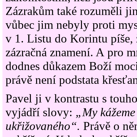
Zázrakům také rozuměli jin
vůbec jim nebyly proti mys
v 1. Listu do Korintu píše, 
zázračná znamení. A pro m
dodnes důkazem Boží moci
právě není podstata křesťan
Pavel ji v kontrastu s touh
vyjádří slovy:
„My kážeme 
ukřižovaného“.
Právě o ně