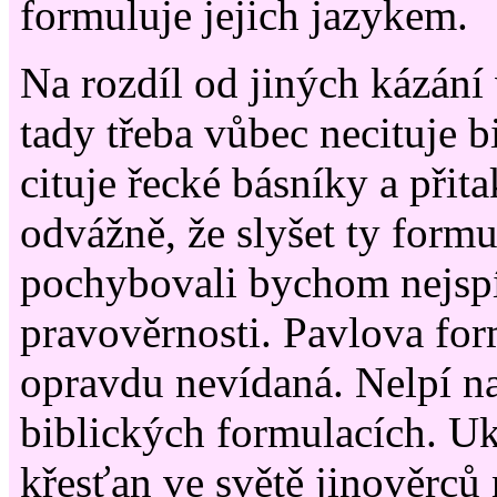
formuluje jejich jazykem.
Na rozdíl od jiných kázání
tady třeba vůbec necituje b
cituje řecké básníky a přit
odvážně, že slyšet ty formu
pochybovali bychom nejspí
pravověrnosti. Pavlova for
opravdu nevídaná. Nelpí n
biblických formulacích. Uk
křesťan ve světě jinověrc