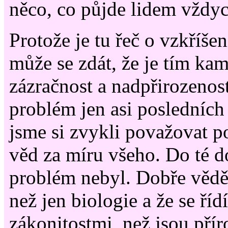
něco, co půjde lidem vždyck
Protože je tu řeč o vzkříše
může se zdát, že je tím ka
zázračnost a nadpřirozenost
problém jen asi posledních t
jsme si zvykli považovat p
věd za míru všeho. Do té do
problém nebyl. Dobře věděli
než jen biologie a že se říd
zákonitostmi, než jsou pří