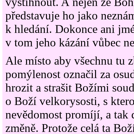
vystihnout. A nejen že Boh
představuje ho jako nezná
k hledání. Dokonce ani jmé
v tom jeho kázání vůbec n
Ale místo aby všechnu tu 
pomýlenost označil za osud
hrozit a strašit Božími so
o Boží velkorysosti, s kter
nevědomost promíjí, a tak 
změně. Protože celá ta Bož