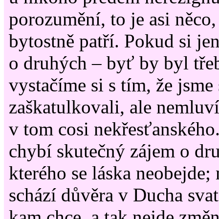
porozumění, to je asi něco, 
bytostně patří. Pokud si j
o druhých – byť by byl tře
vystačíme si s tím, že jsme 
zaškatulkovali, ale nemluví
v tom cosi nekřesťanského
chybí skutečný zájem o dr
kterého se láska neobejde;
schází důvěra v Ducha svaté
kam chce, a tak nejde změn