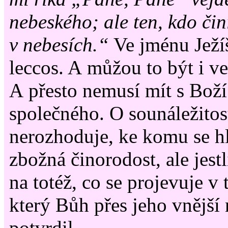
nebeského; ale ten, kdo či
v nebesích.“
Ve jménu Ježíš
leccos. A můžou to být i v
A přesto nemusí mít s Boží
společného. O sounáležitost
nerozhoduje, ke komu se hl
zbožná činorodost, ale jest
na totéž, co se projevuje v
který Bůh přes jeho vnější
potvrdil.