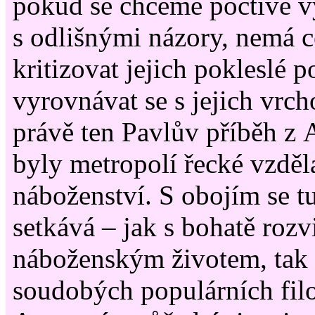
pokud se chceme poctivě v
s odlišnými názory, nemá c
kritizovat jejich pokleslé p
vyrovnávat se s jejich vrch
právě ten Pavlův příběh z 
byly metropolí řecké vzděl
náboženství. S obojím se t
setkává – jak s bohatě roz
náboženským životem, tak 
soudobých populárních fil