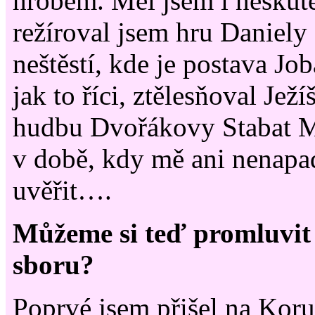
hrobem. Měl jsem i neskuteč
režíroval jsem hru Daniely
neštěstí, kde je postava Jo
jak to říci, ztělesňoval Ježí
hudbu Dvořákovy Stabat Ma
v době, kdy mě ani nenapa
uvěřit….
Můžeme si teď promluvit
sboru?
Poprvé jsem přišel na Koru