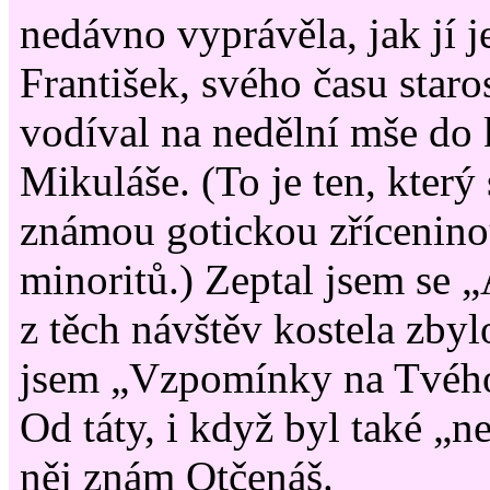
nedávno vyprávěla, jak jí j
František, svého času star
vodíval na nedělní mše do k
Mikuláše. (To je ten, který
známou gotickou zřícenino
minoritů.) Zeptal jsem se 
z těch návštěv kostela zby
jsem „Vzpomínky na Tvého
Od táty, i když byl také „ne
něj znám Otčenáš.