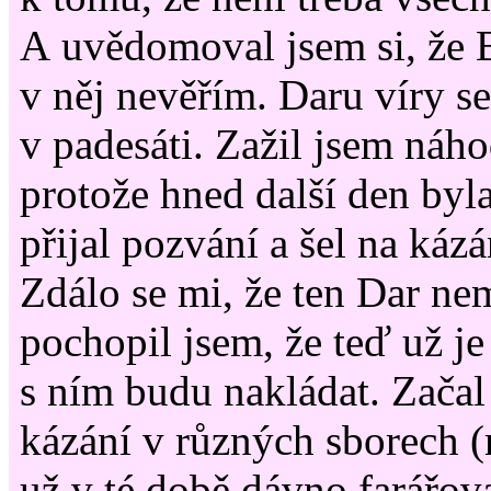
A uvědomoval jsem si, že B
v něj nevěřím. Daru víry se
v padesáti. Zažil jsem náho
protože hned další den byla
přijal pozvání a šel na káz
Zdálo se mi, že ten Dar nem
pochopil jsem, že teď už je
s ním budu nakládat. Začal
kázání v různých sborech
už v té době dávno farářova