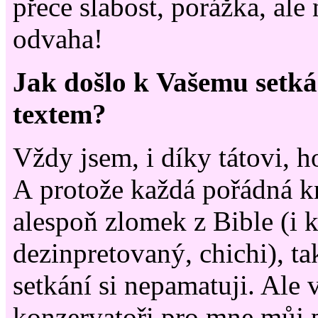
přece slabost, porážka, ale
odvaha!
Jak došlo k Vašemu setká
textem?
Vždy jsem, i díky tátovi, h
A protože každá pořádná k
alespoň zlomek z Bible (i 
dezinpretovaný, chichi), ta
setkání si nepamatuji. Ale 
konzervatoři pro mne můj p