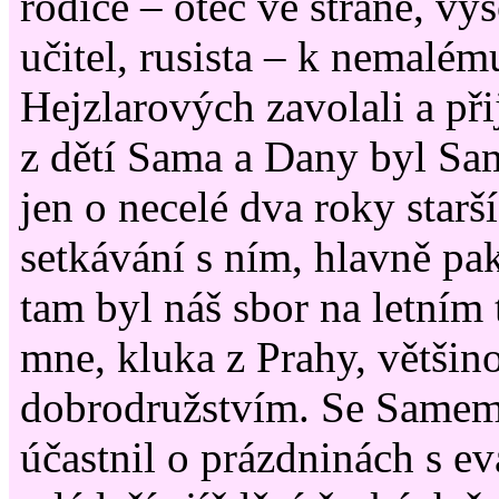
rodiče – otec ve straně, v
učitel, rusista – k nemalé
Hejzlarových zavolali a při
z dětí Sama a Dany byl Sam
jen o necelé dva roky starší
setkávání s ním, hlavně pak
tam byl náš sbor na letním 
mne, kluka z Prahy, větši
dobrodružstvím. Se Samem 
účastnil o prázdninách s e