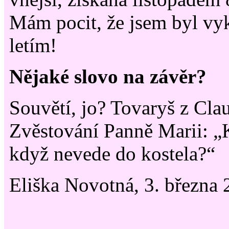
Mám pocit, že jsem byl vyk
letím!
Nějaké slovo na závěr?
Souvětí, jo? Tovaryš z Cla
Zvěstování Panně Marii: „K
když nevede do kostela?“
Eliška Novotná, 3. března