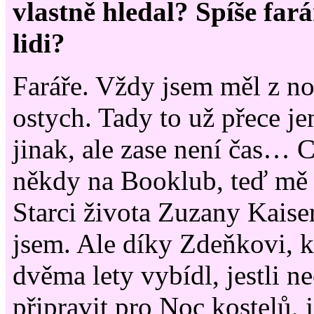
vlastně hledal? Spíše fará
lidi?
Faráře. Vždy jsem měl z no
ostych. Tady to už přece j
jinak, ale zase není čas… C
někdy na Booklub, teď mě 
Starci života Zuzany Kaise
jsem. Ale díky Zdeňkovi, 
dvěma lety vybídl, jestli n
připravit pro Noc kostelů,