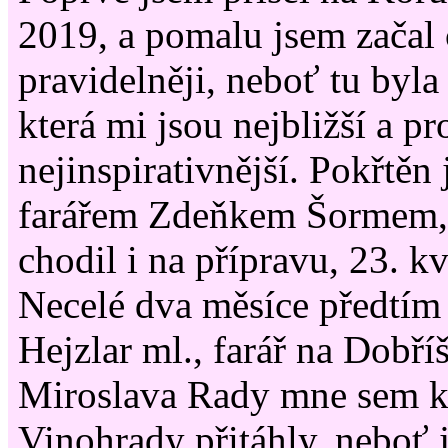
2019, a pomalu jsem začal 
pravidelněji, neboť tu byla
která mi jsou nejbližší a p
nejinspirativnější. Pokřtěn
farářem Zdeňkem Šormem, 
chodil i na přípravu, 23. k
Necelé dva měsíce předtím
Hejzlar ml., farář na Dobříš
Miroslava Rady mne sem 
Vinohrady přitáhly, neboť 