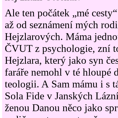
Ale ten počátek „mé cesty“
až od seznámení mých rodi
Hejzlarových. Máma jedno
ČVUT z psychologie, zní t
Hejzlara, který jako syn č
faráře nemohl v té hloupé 
teologii. A Sam mámu i s t
Sola Fide v Janských Lázní
ženou Danou něco jako spr