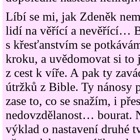
Líbí se mi, jak Zdeněk nem
lidí na věřící a nevěřící… 
s křesťanstvím se potkává
kroku, a uvědomovat si to j
z cest k víře. A pak ty zavá
útržků z Bible. Ty nánosy
zase to, co se snažím, i pře
nedovzdělanost… bourat. 
výklad o nastavení druhé tv