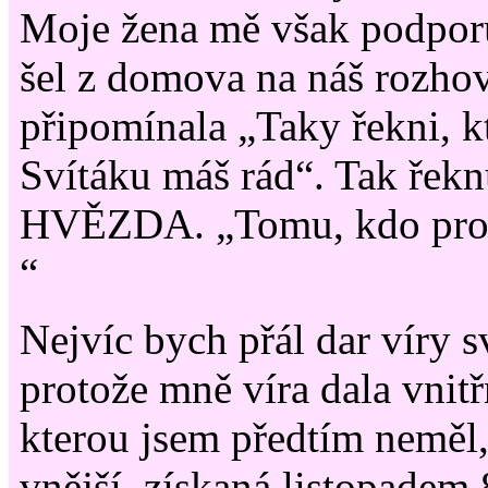
Moje žena mě však podpor
šel z domova na náš rozhov
připomínala „Taky řekni, k
Svítáku máš rád“. Tak řekn
HVĚZDA. „Tomu, kdo pro 
“
Nejvíc bych přál dar víry 
protože mně víra dala vnit
kterou jsem předtím neměl, 
vnější, získaná listopadem 8