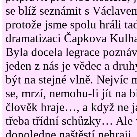
se blíž seznámit s Václav
protože jsme spolu hráli t
dramatizaci Čapkova Kulh
Byla docela legrace poznáv
jeden z nás je vědec a dru
být na stejné vlně. Nejvíc 
se, mrzí, nemohu-li jít na 
člověk hraje…, a když ne já
třeba třídní schůzky… Ale 
dopoledne naštěstí nehraj