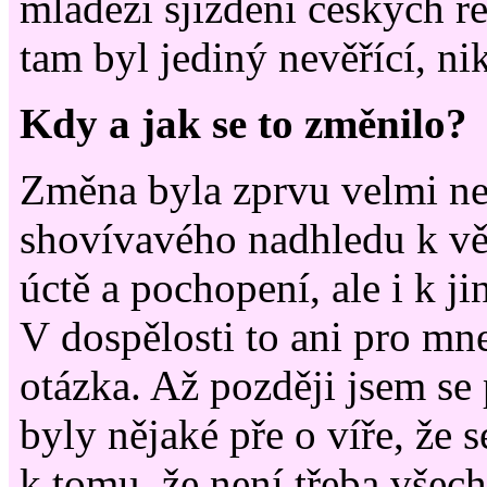
mládeží sjíždění českých ře
tam byl jediný nevěřící, n
Kdy a jak se to změnilo?
Změna byla zprvu velmi n
shovívavého nadhledu k věř
úctě a pochopení, ale i k ji
V dospělosti to ani pro mne
otázka. Až později jsem se 
byly nějaké pře o víře, že s
k tomu, že není třeba všec