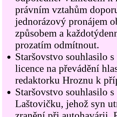
právním vztahům doporuč
jednorázový pronájem 
způsobem a každotýden
prozatím odmítnout.
Staršovstvo souhlasilo s
licence na převádění hla
redaktorku Hroznu k pří
Staršovstvo souhlasilo s
Laštovičku, jehož syn ut
zranění při autohavárii.