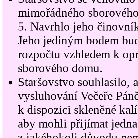
mimořádného sborového
5. Navrhlo jeho činovní
Jeho jediným bodem bu
rozpočtu vzhledem k opr
sborového domu.
Staršovstvo souhlasilo, 
vysluhování Večeře Páně
k dispozici skleněné kal
aby mohli přijímat jedna
z jakéhokoli důvodu ne