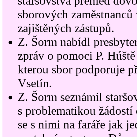
staršovstva přehled dov
sborových zaměstnanců 
zajištěných zástupů.
Z. Šorm nabídl presbyte
zpráv o pomoci P. Húště
kterou sbor podporuje p
Vsetín.
Z. Šorm seznámil staršo
s problematikou žádostí 
se s nimi na faráře jak je