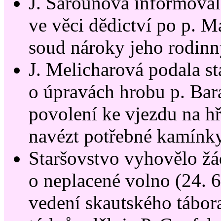
J. Šarounová informovala
ve věci dědictví po p. M
soud nároky jeho rodinn
J. Melicharová podala s
o úpravách hrobu p. Bar
povolení ke vjezdu na h
navézt potřebné kamínky
Staršovstvo vyhovělo žá
o neplacené volno (24. 6.
vedení skautského tábora