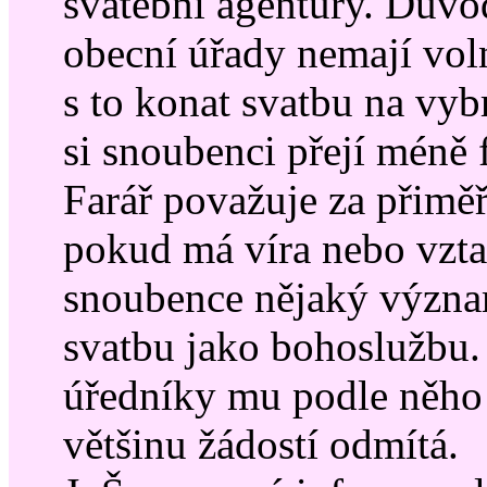
svatební agentury. Důvo
obecní úřady nemají vol
s to konat svatbu na vy
si snoubenci přejí méně 
Farář považuje za přimě
pokud má víra nebo vzt
snoubence nějaký význam
svatbu jako bohoslužbu. 
úředníky mu podle něho 
většinu žádostí odmítá.