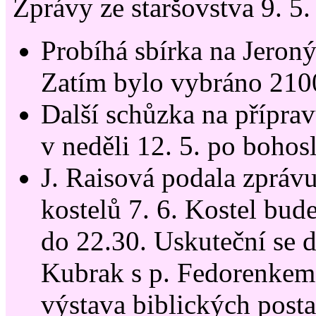
Zprávy ze staršovstva 9. 5
Probíhá sbírka na Jeron
Zatím bylo vybráno 210
Další schůzka na příprav
v neděli 12. 5. po bohos
J. Raisová podala zprávu
kostelů 7. 6. Kostel bud
do 22.30. Uskuteční se d
Kubrak s p. Fedorenkem 
výstava biblických post