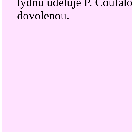
týdnů uděluje P. Coufal
dovolenou.