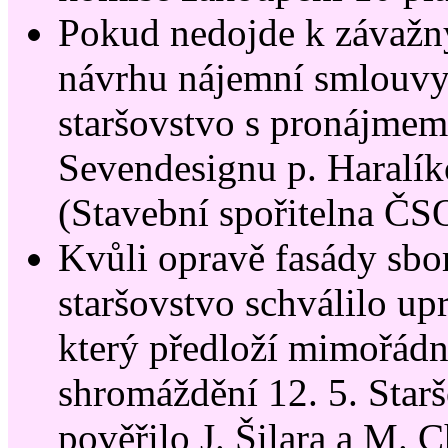
Pokud nedojde k záva
návrhu nájemní smlouvy,
staršovstvo s pronájmem
Sevendesignu p. Haralíkov
(Stavební spořitelna ČS
Kvůli opravě fasády sb
staršovstvo schválilo up
který předloží mimořá
shromáždění 12. 5. Star
pověřilo J. Šilara a M. 