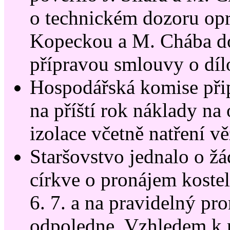
o technickém dozoru op
Kopeckou a M. Chába d
přípravou smlouvy o díl
Hospodářská komise přip
na příští rok náklady na
izolace včetně natření vě
Staršovstvo jednalo o žá
církve o pronájem koste
6. 7. a na pravidelný pr
odpoledne. Vzhledem k