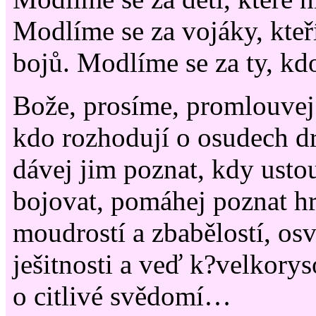
Modlíme se za vojáky, kteř
bojů. Modlíme se za ty, kdo
Bože, prosíme, promlouvej
kdo rozhodují o osudech d
dávej jim poznat, kdy usto
bojovat, pomáhej poznat hr
moudrostí a zbabělostí, os
ješitnosti a veď k?velkorys
o citlivé svědomí…