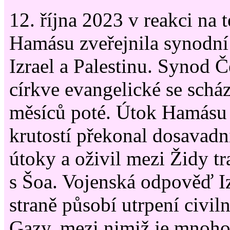
12. října 2023 v reakci na t
Hamásu zveřejnila synodní
Izrael a Palestinu. Synod 
církve evangelické se schá
měsíců poté. Útok Hamásu
krutostí překonal dosavadní
útoky a oživil mezi Židy t
s Šoa. Vojenská odpověď Iz
straně působí utrpení civil
Gazy, mezi nimiž je mnoho 