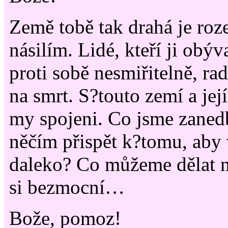
Země tobě tak drahá je roz
násilím. Lidé, kteří ji obýv
proti sobě nesmiřitelně, rad
na smrt. S?touto zemí a jej
my spojeni. Co jsme zaned
něčím přispět k?tomu, aby 
daleko? Co můžeme dělat 
si bezmocní…
Bože, pomoz!