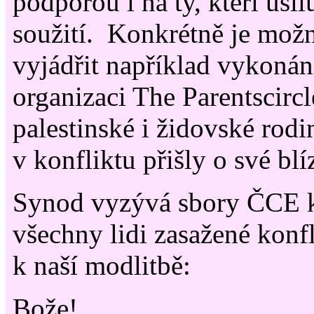
podporou i na ty, kteří usil
soužití. Konkrétně je mož
vyjádřit například vykonán
organizaci The Parentscircl
palestinské i židovské rodi
v konfliktu přišly o své blí
Synod vyzývá sbory ČCE 
všechny lidi zasažené konfl
k naší modlitbě:
Bože!