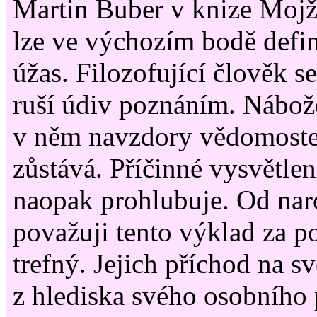
Martin Buber v knize Mojží
lze ve výchozím bodě defin
úžas. Filozofující člověk s
ruší údiv poznáním. Nábož
v něm navzdory vědomoste
zůstává. Příčinné vysvětlen
naopak prohlubuje. Od nar
považuji tento výklad za 
trefný. Jejich příchod na s
z hlediska svého osobního 