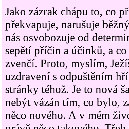
Jako zázrak chápu to, co p
překvapuje, narušuje běžný
nás osvobozuje od determ
sepětí příčin a účinků, a c
zvenčí. Proto, myslím, Ježí
uzdravení s odpuštěním hří
stránky téhož. Je to nová 
nebýt vázán tím, co bylo, z
něco nového. A v mém živo
právě něco takového. Třeb