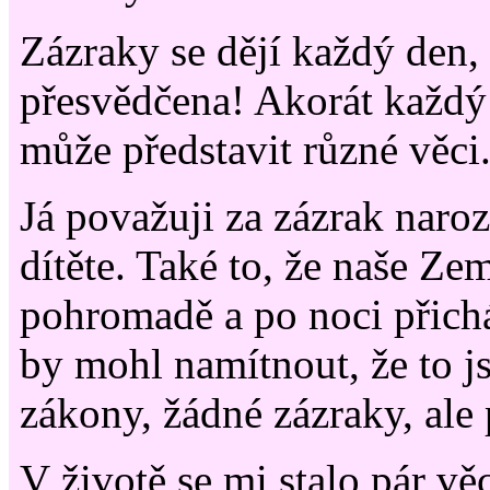
Zázraky se dějí každý den,
přesvědčena! Akorát každý 
může představit různé věci
Já považuji za zázrak naro
dítěte. Také to, že naše Zem
pohromadě a po noci přic
by mohl namítnout, že to j
zákony, žádné zázraky, ale
V životě se mi stalo pár věc